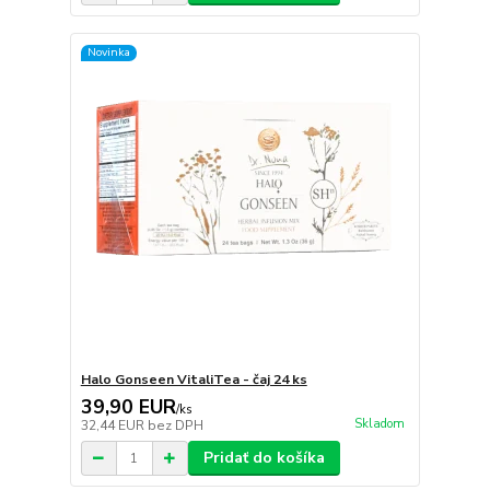
Novinka
Halo Gonseen VitaliTea - čaj 24 ks
39,90 EUR
/
ks
Skladom
32,44 EUR
bez DPH
Pridať do košíka