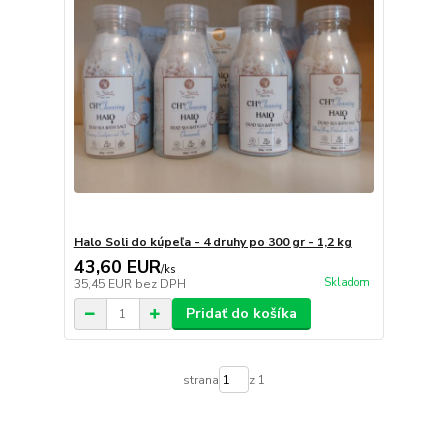
Halo Soli do kúpeľa - 4 druhy po 300 gr - 1,2 kg
43,60 EUR
/
ks
Skladom
35,45 EUR
bez DPH
Pridať do košíka
strana
z 1