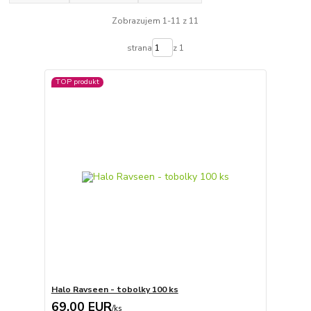
Zobrazujem 1-11 z 11
strana
z 1
TOP produkt
Halo Ravseen - tobolky 100 ks
69,00 EUR
/
ks