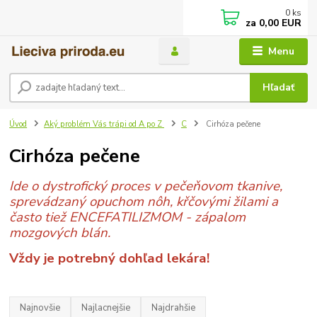
0
ks
za
0,00 EUR
Menu
Hľadať
Úvod
Aký problém Vás trápi od A po Z
C
Cirhóza pečene
Cirhóza pečene
Ide o dystrofický proces v pečeňovom tkanive,
sprevádzaný opuchom nôh, křčovými žilami a
často tiež ENCEFATILIZMOM - zápalom
mozgových blán.
Vždy je potrebný dohľad lekára!
Najnovšie
Najlacnejšie
Najdrahšie