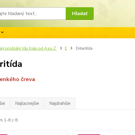
Hľadať
ký problém Vás trápi od A po Z
E
Enteritída
ritída
tenkého čreva
šie
Najlacnejšie
Najdrahšie
m 1-8 z 8