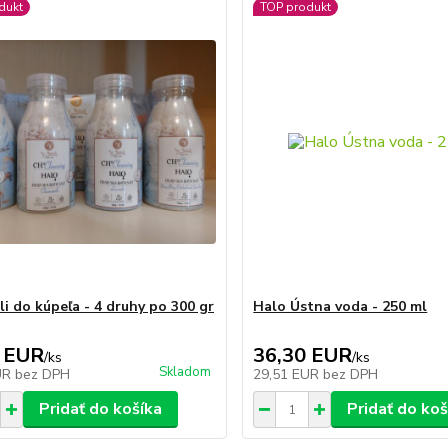
dukt
TOP produkt
li do kúpeľa - 4 druhy po 300 gr
Halo Ústna voda - 250 ml
 EUR
36,30 EUR
/
ks
/
ks
Skladom
UR
bez DPH
29,51 EUR
bez DPH
Pridať do košíka
Pridať do koš