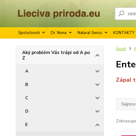
Spoločnosti
Dr. Nona
Natural Swiss
KONTAKTY
Úvod
A
Aký problém Vás trápi od A po
Z
Ente
A
Zápal 
B
C
Najnov
D
Zobrazuje
E