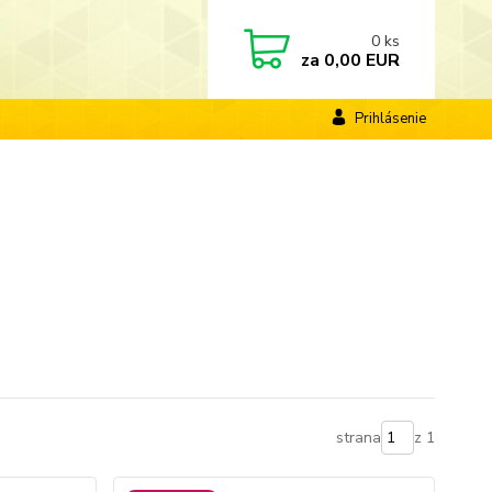
0
ks
za
0,00 EUR
Prihlásenie
strana
z 1