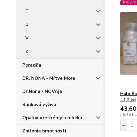
TOP pro
T
U
V
Z
Poradňa
DR. NONA - Mŕtve More
Dr.Nona - NOVAja
Halo So
- 1,2 kg
Bunková výživa
43,60
35,45 E
Opaľovacie krémy a mlieka
Zníženie hmotnosti