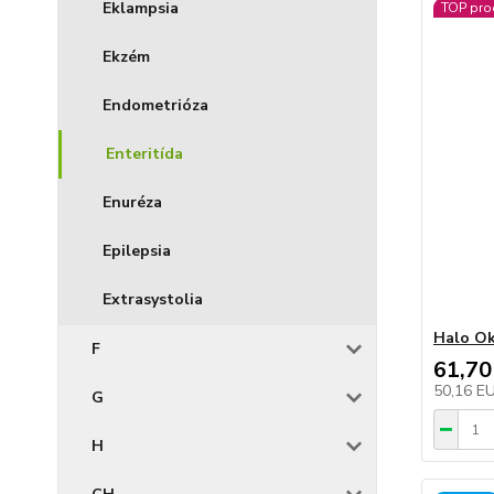
Eklampsia
TOP pro
Ekzém
Endometrióza
Enteritída
Enuréza
Epilepsia
Extrasystolia
Halo Ok
F
61,70
50,16 E
G
H