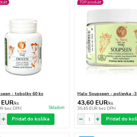
dukt
TOP produkt
seen - tobolky 60 ks
Halo Soupseen - polievka -3
 EUR
43,60 EUR
/
ks
/
ks
Skladom
UR
bez DPH
35,45 EUR
bez DPH
Pridať do košíka
Pridať do koš