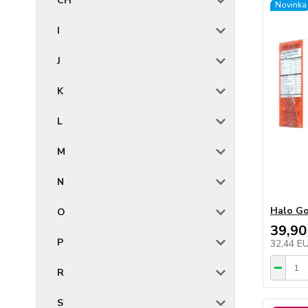
CH
Novinka
I
J
K
L
M
N
Halo Go
O
39,90
P
32,44 E
R
S