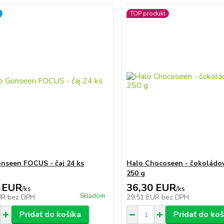
TOP produkt
nseen FOCUS - čaj 24 ks
Halo Chocoseen - čokoládo
250 g
 EUR
36,30 EUR
/
ks
/
ks
Skladom
UR
bez DPH
29,51 EUR
bez DPH
Pridať do košíka
Pridať do koš