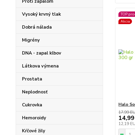
Proti zápalom
Vysoký krvný tlak
TOP pro
Akcia
Dobrá nálada
Migrény
DNA - zapal klbov
Látkova výmena
Prostata
Neplodnosť
Halo So
Cukrovka
17,99 E
14,99
Hemoroidy
12,19 E
Kŕčové žily