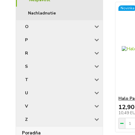
Novinka
Nachladnutie
O
P
R
S
T
U
Halo Pa
12,90
V
10,49 E
Z
Poradňa