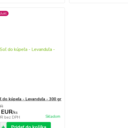
dukt
ľ do kúpeľa - Levanduľa - 300 gr
UR
 EUR
/
ks
Skladom
UR
bez DPH
Pridať do košíka