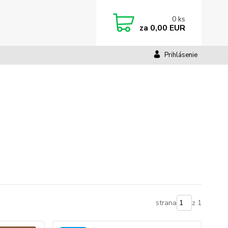
0
ks
za
0,00 EUR
Prihlásenie
strana
z 1