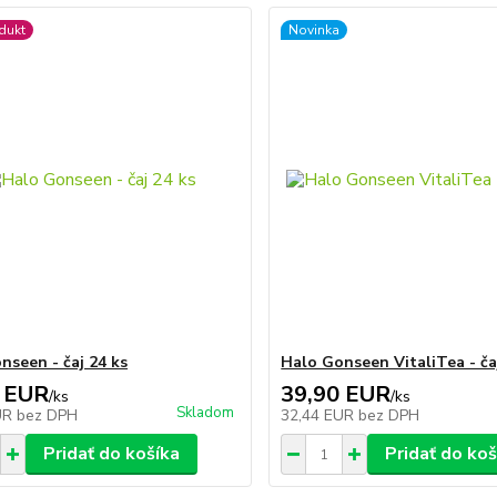
dukt
Novinka
nseen - čaj 24 ks
Halo Gonseen VitaliTea - ča
 EUR
39,90 EUR
/
ks
/
ks
Skladom
UR
bez DPH
32,44 EUR
bez DPH
Pridať do košíka
Pridať do koš