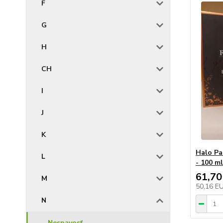
F
G
H
CH
I
J
K
Halo Pa
L
- 100 ml
61,70
M
50,16 E
N
Nespavosť