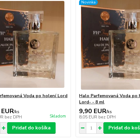
Novinka
rfemovaná Voda po holení Lord
Halo Parfemovaná Voda po 
Lord- - 8 ml
 EUR
9,90 EUR
/
ks
/
ks
Skladom
UR
bez DPH
8,05 EUR
bez DPH
Pridať do košíka
Pridať do koš