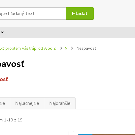
Hľadať
ký problém Vás trápi od A po Z
N
Nespavosť
avosť
osť
šie
Najlacnejšie
Najdrahšie
m 1-19 z 19