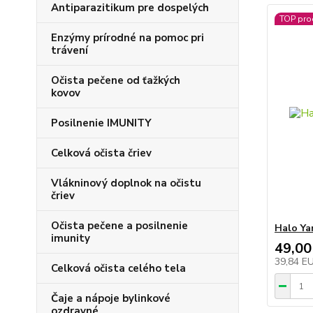
Antiparazitikum pre dospelých
TOP pro
Enzýmy prírodné na pomoc pri
trávení
Očista pečene od ťažkých
kovov
Posilnenie IMUNITY
Celková očista čriev
Vlákninový doplnok na očistu
čriev
Očista pečene a posilnenie
Halo Ya
imunity
49,00
39,84 E
Celková očista celého tela
Čaje a nápoje bylinkové
ozdravné