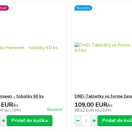
dukt
Novinka
mseen - tobolky 60 ks
DND-Tabletky vo forme žuva
 EUR
109,00 EUR
/
ks
/
ks
Skladom
UR
bez DPH
88,62 EUR
bez DPH
Pridať do košíka
Pridať do koš