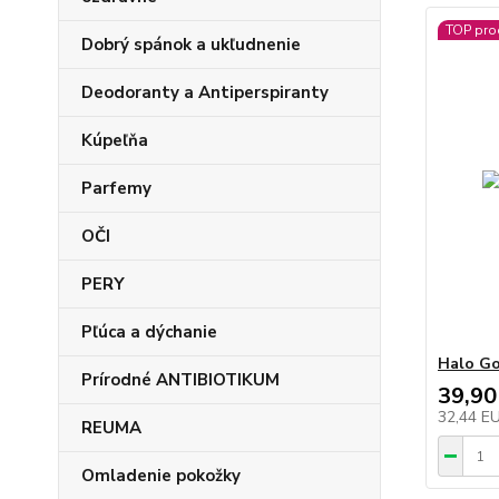
TOP pro
Dobrý spánok a ukľudnenie
Deodoranty a Antiperspiranty
Kúpeľňa
Parfemy
OČI
PERY
Pľúca a dýchanie
Halo Go
Prírodné ANTIBIOTIKUM
39,90
32,44 E
REUMA
Omladenie pokožky