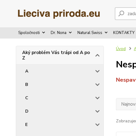
Spoločnosti
Dr. Nona
Natural Swiss
KONTAKTY
Úvod
A
Aký problém Vás trápi od A po
Z
Nesp
A
Nespav
B
C
Najnov
D
Zobrazuje
E