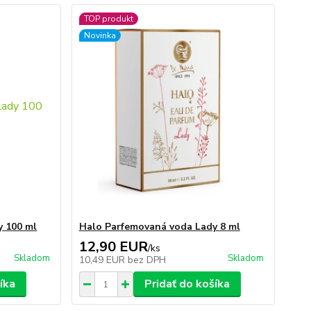
TOP produkt
Novinka
y 100 ml
Halo Parfemovaná voda Lady 8 ml
12,90 EUR
/
ks
Skladom
Skladom
10,49 EUR
bez DPH
íka
Pridať do košíka