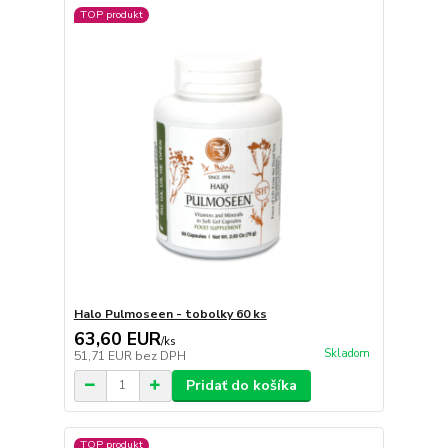
TOP produkt
Halo Pulmoseen - tobolky 60 ks
63,60 EUR
/
ks
Skladom
51,71 EUR
bez DPH
Pridať do košíka
TOP produkt