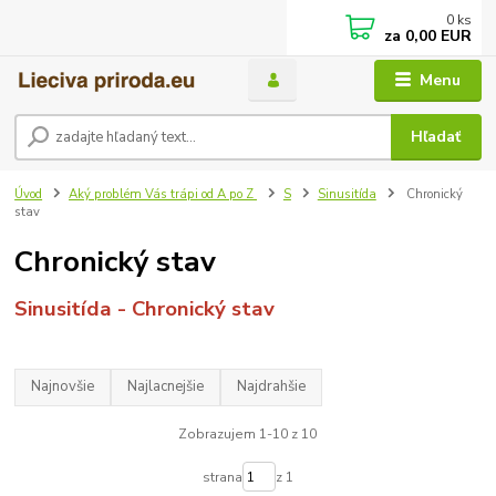
0
ks
za
0,00 EUR
Menu
Hľadať
Úvod
Aký problém Vás trápi od A po Z
S
Sinusitída
Chronický
stav
Chronický stav
Sinusitída - Chronický stav
Najnovšie
Najlacnejšie
Najdrahšie
Zobrazujem 1-10 z 10
strana
z 1