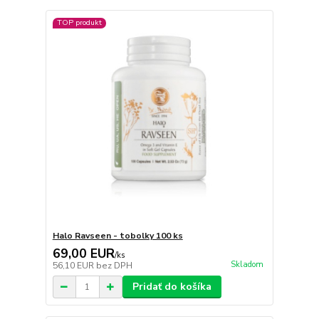
TOP produkt
Halo Ravseen - tobolky 100 ks
69,00 EUR
/
ks
Skladom
56,10 EUR
bez DPH
Pridať do košíka