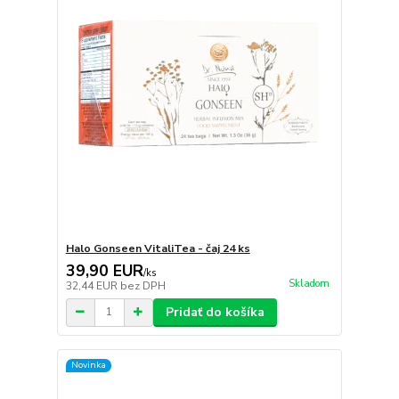
Halo Gonseen VitaliTea - čaj 24 ks
39,90 EUR
/
ks
Skladom
32,44 EUR
bez DPH
Pridať do košíka
Novinka