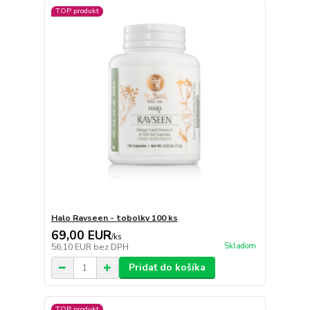
TOP produkt
Halo Ravseen - tobolky 100 ks
69,00 EUR
/
ks
Skladom
56,10 EUR
bez DPH
Pridať do košíka
TOP produkt