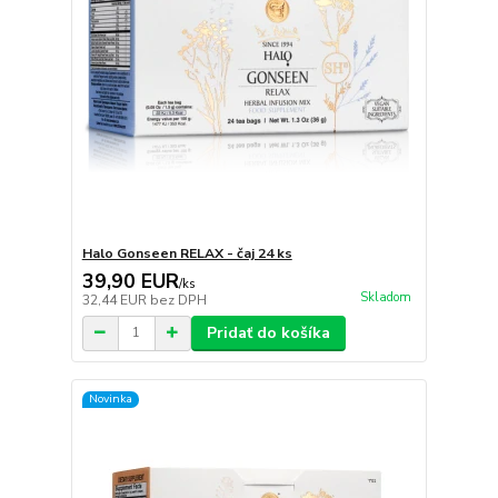
Halo Gonseen RELAX - čaj 24 ks
39,90 EUR
/
ks
Skladom
32,44 EUR
bez DPH
Pridať do košíka
Novinka