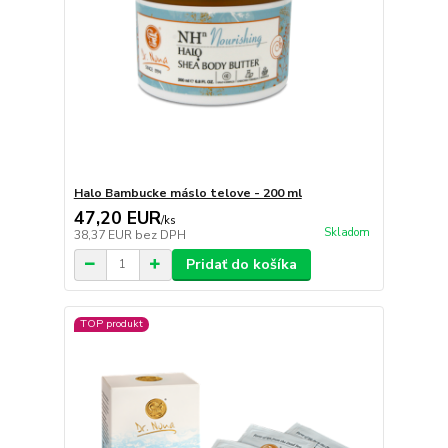
Halo Bambucke máslo telove - 200 ml
47,20 EUR
/
ks
Skladom
38,37 EUR
bez DPH
Pridať do košíka
TOP produkt