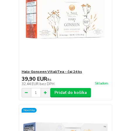
Halo Gonseen VitaliTea - čaj 24 ks
39,90 EUR
/
ks
Skladom
32,44 EUR
bez DPH
Pridať do košíka
Novinka