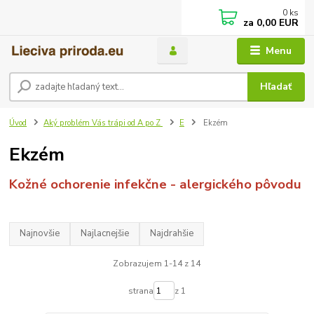
0
ks
za
0,00 EUR
Menu
Hľadať
Úvod
Aký problém Vás trápi od A po Z
E
Ekzém
Ekzém
Kožné ochorenie infekčne - alergického pôvodu
Najnovšie
Najlacnejšie
Najdrahšie
Zobrazujem 1-14 z 14
strana
z 1