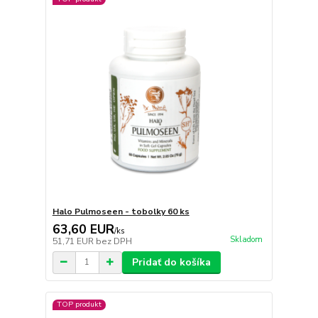
Halo Pulmoseen - tobolky 60 ks
63,60 EUR
/
ks
Skladom
51,71 EUR
bez DPH
Pridať do košíka
TOP produkt