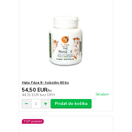
Halo Fáza 9- tobolky 60 ks
54,50 EUR
/
ks
Skladom
44,31 EUR
bez DPH
Pridať do košíka
TOP produkt