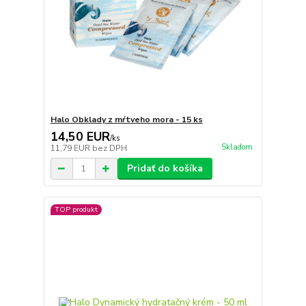
Halo Obklady z mŕtveho mora - 15 ks
14,50 EUR
/
ks
Skladom
11,79 EUR
bez DPH
Pridať do košíka
TOP produkt