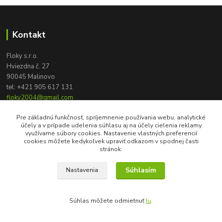
Kontakt
Floky s.r.o.
Hviezdna č. 27
90045 Malinovo
tel:
+421 905 617 131
floky2004@gmail.com
Pre základnú funkčnosť, spríjemnenie používania webu, analytické
účely a v prípade udelenia súhlasu aj na účely cielenia reklamy
využívame súbory cookies. Nastavenie vlastných preferencií
cookies môžete kedykoľvek upraviť odkazom v spodnej časti
stránok.
Súhlasím
Nastavenia
Vytvorené na
Eshop-rychlo.sk
Súhlas môžete odmietnuť
tu
.