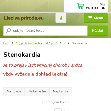
0
ks
za
0,00 EUR
Menu
Hľadať
Úvod
Aký problém Vás trápi od A po Z
S
Stenokardia
Stenokardia
Je to prejav ischemickej choroby srdca.
vždy vyžaduje dohľad lekára!
Najnovšie
Najlacnejšie
Najdrahšie
Zobrazujem 1-7 z 7