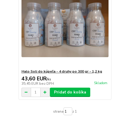
Halo Soli do kúpeľa - 4 druhy po 300 gr - 1,2 kg
43,60 EUR
/
ks
Skladom
35,45 EUR
bez DPH
Pridať do košíka
strana
z 1