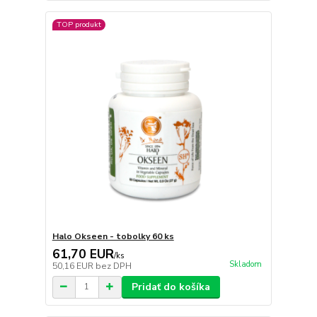
TOP produkt
Halo Okseen - tobolky 60 ks
61,70 EUR
/
ks
Skladom
50,16 EUR
bez DPH
Pridať do košíka