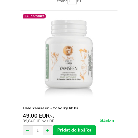
strana
z 1
TOP produkt
Halo Yamseen - tobolky 60 ks
49,00 EUR
/
ks
Skladom
39,84 EUR
bez DPH
Pridať do košíka