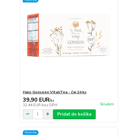
Halo Gonseen VitaliTea - čaj 24 ks
39,90 EUR
/
ks
Skladom
32,44 EUR
bez DPH
Pridať do košíka
Novinka