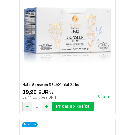
Halo Gonseen RELAX - čaj 24 ks
39,90 EUR
/
ks
Skladom
32,44 EUR
bez DPH
Pridať do košíka
Novinka