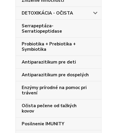
Zníženie hmotnosti
DETOXIKÁCIA - OČISTA
Serrapeptáza-
Serratiopeptidase
Probiotika + Prebiotika +
Symbiotika
Antiparazitikum pre deti
Antiparazitikum pre dospelých
Enzýmy prírodné na pomoc pri
trávení
Očista pečene od ťažkých
kovov
Posilnenie IMUNITY