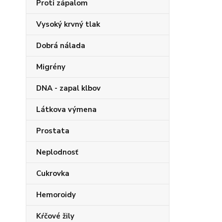
Proti zápalom
Vysoký krvný tlak
Dobrá nálada
Migrény
DNA - zapal klbov
Látkova výmena
Prostata
Neplodnosť
Cukrovka
Hemoroidy
Kŕčové žily