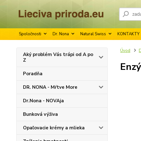
Spoločnosti
Dr. Nona
Natural Swiss
KONTAKTY
Úvod
Aký problém Vás trápi od A po
Z
Enzý
Poradňa
DR. NONA - Mŕtve More
Dr.Nona - NOVAja
Bunková výživa
Opaľovacie krémy a mlieka