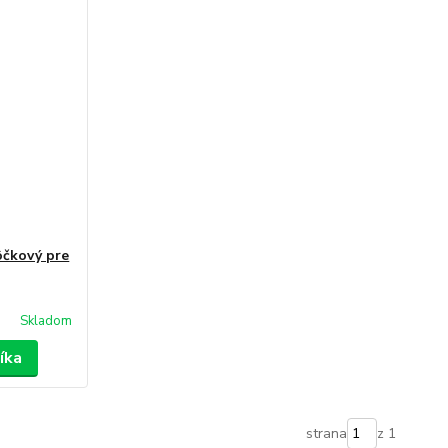
čkový pre
Skladom
íka
strana
z 1