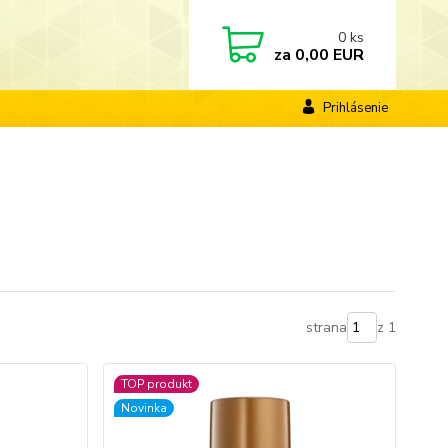
0
ks
za
0,00 EUR
Prihlásenie
strana
z 1
TOP produkt
Novinka