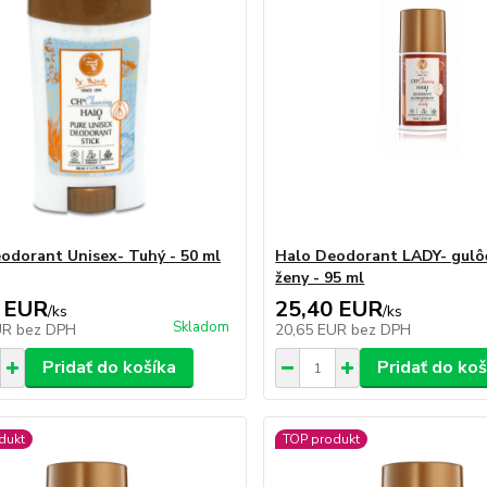
odorant Unisex- Tuhý - 50 ml
Halo Deodorant LADY- gulô
ženy - 95 ml
 EUR
25,40 EUR
/
ks
/
ks
Skladom
UR
bez DPH
20,65 EUR
bez DPH
Pridať do košíka
Pridať do koš
dukt
TOP produkt