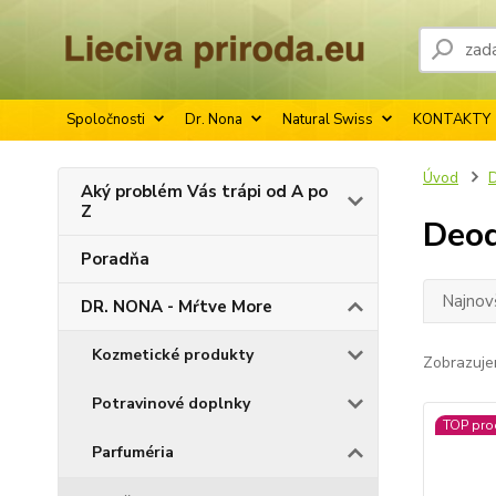
Spoločnosti
Dr. Nona
Natural Swiss
KONTAKTY
Úvod
D
Aký problém Vás trápi od A po
Z
Deo
Poradňa
Najnov
DR. NONA - Mŕtve More
Kozmetické produkty
Zobrazuje
Potravinové doplnky
TOP pro
Parfuméria