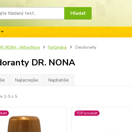
Hľadať
R. NONA - Mŕtve More
Parfuméria
Deodoranty
doranty DR. NONA
šie
Najlacnejšie
Najdrahšie
m 1-5 z 5
dukt
TOP produkt