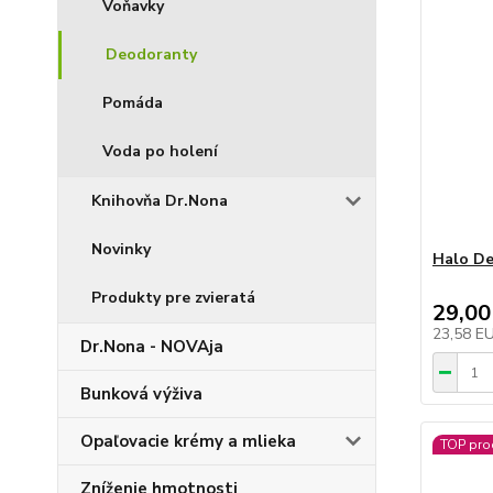
Voňavky
Deodoranty
Pomáda
Voda po holení
Knihovňa Dr.Nona
Novinky
Halo De
Produkty pre zvieratá
29,00
23,58 E
Dr.Nona - NOVAja
Bunková výživa
Opaľovacie krémy a mlieka
TOP pro
Zníženie hmotnosti