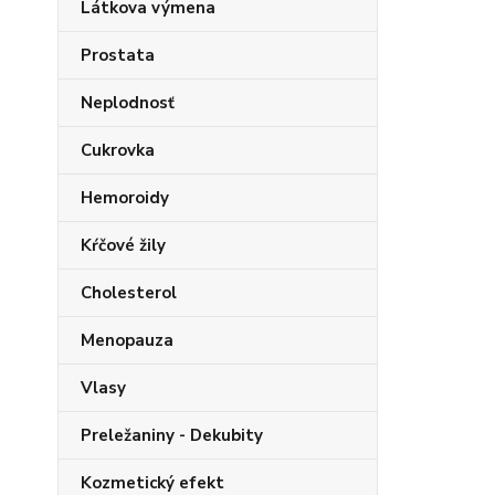
Látkova výmena
Prostata
Neplodnosť
Cukrovka
Hemoroidy
Kŕčové žily
Cholesterol
Menopauza
Vlasy
Preležaniny - Dekubity
Kozmetický efekt