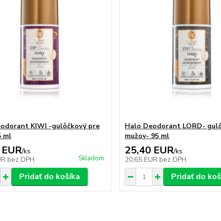
odorant KIWI -gulôčkový pre
Halo Deodorant LORD- gulô
5 ml
mužov- 95 ml
 EUR
25,40 EUR
/
ks
/
ks
Skladom
UR
bez DPH
20,65 EUR
bez DPH
Pridať do košíka
Pridať do koš