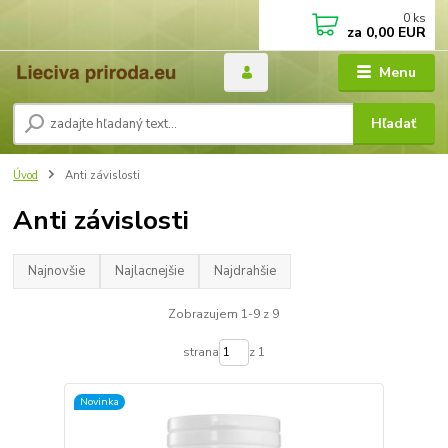
0
ks
za
0,00 EUR
Menu
Hľadať
Úvod
Anti závislosti
Anti závislosti
Najnovšie
Najlacnejšie
Najdrahšie
Zobrazujem 1-9 z 9
strana
z 1
Novinka