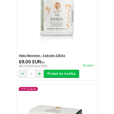
Halo Ravseen - tobolky 100 ks
69,00 EUR
/
ks
Skladom
56,10 EUR
bez DPH
Pridať do košíka
TOP produkt