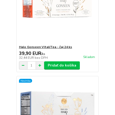
Halo Gonseen VitaliTea - čaj 24 ks
39,90 EUR
/
ks
Skladom
32,44 EUR
bez DPH
Pridať do košíka
Novinka