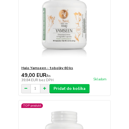
Halo Yamseen - tobolky 60 ks
49,00 EUR
/
ks
Skladom
39,84 EUR
bez DPH
Pridať do košíka
TOP produkt