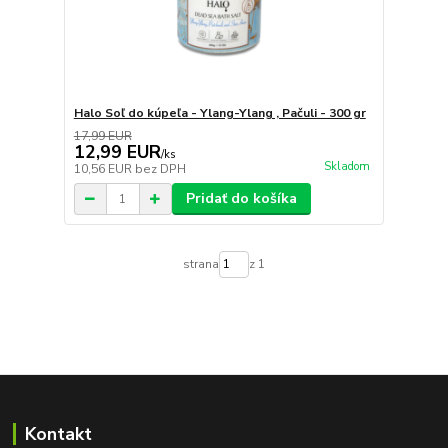
Halo Soľ do kúpeľa - Ylang-Ylang , Pačuli - 300 gr
17,99 EUR
12,99 EUR
/
ks
Skladom
10,56 EUR
bez DPH
Pridať do košíka
strana
z 1
Kontakt