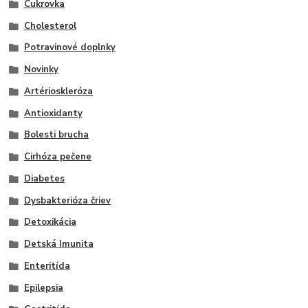
Cukrovka
Cholesterol
Potravinové doplnky
Novinky
Artérioskleróza
Antioxidanty
Bolesti brucha
Cirhóza pečene
Diabetes
Dysbakterióza čriev
Detoxikácia
Detská Imunita
Enteritída
Epilepsia