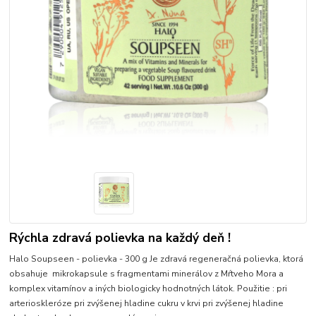
Rýchla zdravá polievka na každý deň !
Halo Soupseen - polievka - 300 g Je zdravá regeneračná polievka, ktorá
obsahuje mikrokapsule s fragmentami minerálov z Mŕtveho Mora a
komplex vitamínov a iných biologicky hodnotných látok. Použitie : pri
arterioskleróze pri zvýšenej hladine cukru v krvi pri zvýšenej hladine