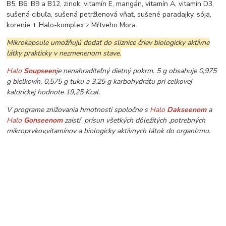
B5, B6, B9 a B12, zinok, vitamín E, mangán, vitamín A, vitamín D3,
sušená cibuľa, sušená petržlenová vňať, sušené paradajky, sója,
korenie + Halo-komplex z Mŕtveho Mora.
Mikrokapsule umožňujú dodať do sliznice čriev biologicky aktívne
látky prakticky v nezmenenom stave.
Halo
Soupseen
je nenahraditeľný dietný pokrm. 5 g obsahuje 0,975
g bielkovín, 0,575 g tuku a 3,25 g karbohydrátu pri celkovej
kalorickej hodnote 19,25 Kcal.
V programe znižovania hmotnosti spoločne s
Halo
Dakseenom
a
Halo
Gonseenom
zaistí prísun všetkých dôležitých ,potrebných
mikroprvkov,vitamínov a biologicky aktívnych látok do organizmu.