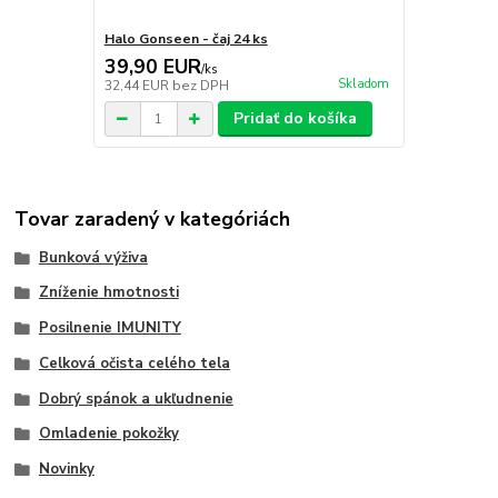
Halo Gonseen - čaj 24 ks
39,90 EUR
/
ks
Skladom
32,44 EUR
bez DPH
Pridať do košíka
Tovar zaradený v kategóriách
Bunková výživa
Zníženie hmotnosti
Posilnenie IMUNITY
Celková očista celého tela
Dobrý spánok a ukľudnenie
Omladenie pokožky
Novinky