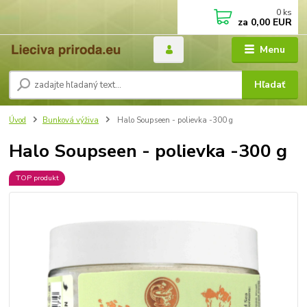
0
ks
za
0,00 EUR
Menu
Hľadať
Úvod
Bunková výživa
Halo Soupseen - polievka -300 g
Halo Soupseen - polievka -300 g
TOP produkt