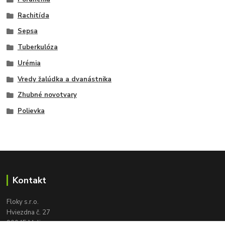
Rachitída
Sepsa
Tuberkulóza
Urémia
Vredy žalúdka a dvanástnika
Zhubné novotvary
Polievka
Kontakt
Floky s.r.o.
Hviezdna č. 27
90045 Malinovo