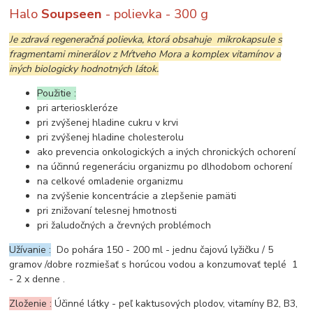
Halo
Soupseen
- polievka - 300 g
Je zdravá regeneračná polievka, ktorá obsahuje mikrokapsule s
fragmentami minerálov z Mŕtveho Mora a komplex vitamínov a
iných biologicky hodnotných látok.
Použitie :
pri arterioskleróze
pri zvýšenej hladine cukru v krvi
pri zvýšenej hladine cholesterolu
ako prevencia onkologických a iných chronických ochorení
na účinnú regeneráciu organizmu po dlhodobom ochorení
na celkové omladenie organizmu
na zvýšenie koncentrácie a zlepšenie pamäti
pri znižovaní telesnej hmotnosti
pri žaludočných a črevných problémoch
Užívanie :
Do pohára 150 - 200 ml - jednu čajovú lyžičku / 5
gramov /dobre rozmiešať s horúcou vodou a konzumovať teplé 1
- 2 x denne .
Zloženie :
Účinné látky - peľ kaktusových plodov, vitamíny B2, B3,