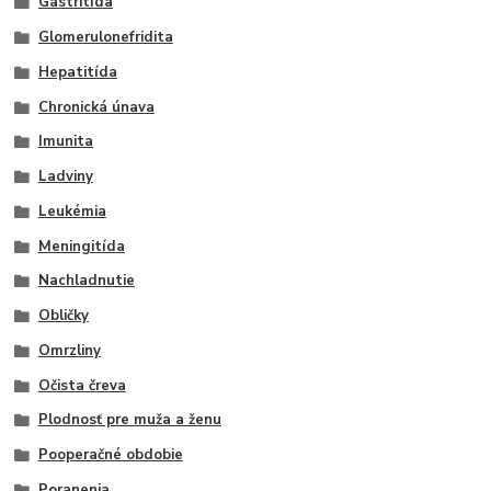
Gastritída
Glomerulonefridita
Hepatitída
Chronická únava
Imunita
Ladviny
Leukémia
Meningitída
Nachladnutie
Obličky
Omrzliny
Očista čreva
Plodnosť pre muža a ženu
Pooperačné obdobie
Poranenia