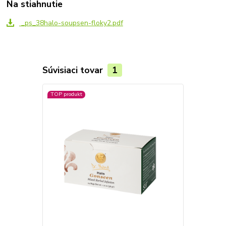
Na stiahnutie
_ps_38halo-soupsen-floky2.pdf
Súvisiaci tovar
1
TOP produkt