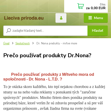
0
ks
za
0,00 EUR
Menu
Hľadať
Úvod
Spoločnosti
Dr. Nona produkty - mŕtve more
Prečo používať produkty Dr.Nona?
Prečo používať produkty z Mŕtveho mora od
spoločnosti - Dr. Nona - L.T.D. ?
To je otázka skoro každého, kto trpí nejakou chorobou a z každej
strany sa na neho valia reklamy s ponukami tých "zaručene
správnych" produktov. Mnoho firiem dnes ponúka produkty na
prírodnej báze, ktoré verím že sú zdraviu prospešné a sú pre váš
organizmus prínosom , avšak žiadna firma na svete (vrátane