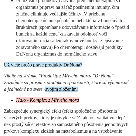
Pri užívaní produktov Dr.Nona pred chemoterapiou sa
organizmus pripraví na záťaž posilnením imunity, čím
značne eliminuje vedľajšie účinky .V priebehu
chemoterapie účinne pôsobí archebaktéria v bunečných
štruktúrach (spomínané odovzdávanie informácie o "prežití
buniek za každú cenu"-získavajú odolnosť voči
ožarovaniu=ničia sa len rakovinové bunky=zlepšovanie
zdravotného stavu).Po chemoterapii dostávajú produkty
Dr.Nona organizmus do normálneho stavu.
Už viete prečo práve produkty Dr.Nona?
Vitajte na stránke "Produkty z Mŕtveho mora- "Dr.Nona".
Zoznámte sa prosím s produktmi spoločnosti, ktoré sú výnimočné
a jedinečné na svete -
s
vojim zložením:
Halo - Komplex z Mŕtveho mora
Zabezpečuje synergický efekt (efekt spoločného pôsobenia
viacerých prvkov, ktorý je obvykle väčší alebo kvalitatívne lepší
než prostý súčet efektov zo samostatného pôsobenia jednotlivých
prvkov) komplexu zložiek na metabolizmus a na vstrebávanie