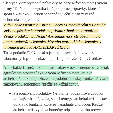
všetkých ktoré vyrábajú prípravky na báze Mŕtveho mora) okrem
firmy "Dr.Nona" nevyrába také podporné prípravky, ktoré sú
spolu s klasickou liečbou schopné vyliečiť aj tak závažné
ochorenia ako je rakovina.
V čom tkvie tajomstvo úspechu liečby? Predovšetkým v zložení a
spôsobe pôsobenia produktov priamo v bunkách organizmu.
Všetky produkty "Dr.Nona" Ako jediné na svete obsahujú bio-
organo-minerálny komplex Mŕtveho mora - Halo - komplex s
unikátnou liečivou ARCHEBAKTÉRIOU.
Tú sa podarilo Dr.None ako jedinej na svete kultivovať v
laboratórnych podmienkach a pridať ju do všetkých výrobkov.
Archebaktéria prežila 3,5 miliárd rokov v nezmenenom stave v tak
agresívnom prostredí ako je voda Mŕtveho mora. Bunka
archebaktérie, ktorá je zložením podobná ľudskej bunke má v sebe
zakódovanú schopnosť "prežiť za každú cenu"
.
Pri používaní produktov (vnútorne -potravinové doplnky,
vonkajšie-bahná, voda, soli, krémy)sa archebaktéria dostáva
do krvi k bunkám, ktoré sú napadnuté chorobou. Keďže
archebaktéria využíva bunečný odpad na tvorbu nových