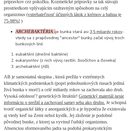
prípravkov cez pokožku. Kozmetické prípravky sa tak stávajú
prostriedkom vplývajúcim ozdravným spôsobom na celý
organizmus
(vstrebateľnosť účinných látok z krémov a bahna je
75-98%!
)
ARCHEBAKTÉRIA -
je bunka stará asi
3,5 miliardy rokov
-
vtedy sa z prapôvodnej "ancestor" bunky začal vývoj troch
bunkových línií:
eubaktérií (dnešné baktérie)
eukaryontov (z nich vývoj rastlín, živočíchov a človeka)
archebaktérií (AB)
AB je samostatná skupina , ktorá prežila v extrémnych
klimatických podmienkach (popri jednobunkových riasach jediná
živá bunka v mori!) a celé miliardy rokov sa zachovala ako druh.
Vysoká odolnosť? genetických štruktúr!
Genetický materiál nesie
informáciu o prežití a zachovaní samej seba ako druhu.
Je schopná
tvoriť organické látky z anorganických a je hypotéza že existovala
aj vtedy keď na Zemi nebol kyslík. Jej zloženie je podobné
pôvodnej bunke, z ktorej sa vyvinul ľudský organizmus.
Absenciou sformovaného jadra sa podobá prokaryotickým