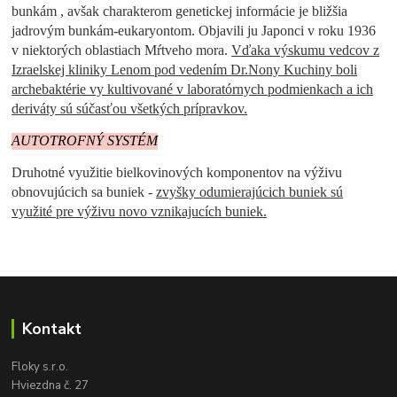
bunkám , avšak charakterom genetickej informácie je bližšia
jadrovým bunkám-eukaryontom. Objavili ju Japonci v roku 1936
v niektorých oblastiach Mŕtveho mora.
Vďaka výskumu vedcov z
Izraelskej kliniky Lenom pod vedením Dr.Nony Kuchiny boli
archebaktérie vy kultivované v laboratórnych podmienkach a ich
deriváty sú súčasťou všetkých prípravkov.
AUTOTROFNÝ SYSTÉM
Druhotné využitie bielkovinových komponentov na výživu
obnovujúcich sa buniek -
zvyšky odumierajúcich buniek sú
využité pre výživu novo vznikajucích buniek.
Kontakt
Floky s.r.o.
Hviezdna č. 27