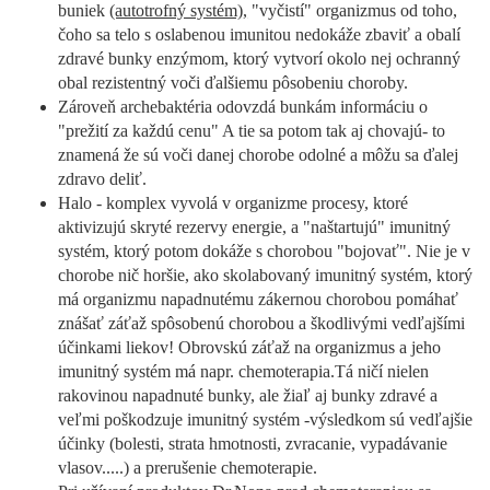
buniek
(autotrofný systém),
"vyčistí" organizmus od toho,
čoho sa telo s oslabenou imunitou nedokáže zbaviť a obalí
zdravé bunky enzýmom, ktorý vytvorí okolo nej ochranný
obal rezistentný voči ďalšiemu pôsobeniu choroby.
Zároveň archebaktéria odovzdá bunkám informáciu o
"prežití za každú cenu" A tie sa potom tak aj chovajú- to
znamená že sú voči danej chorobe odolné a môžu sa ďalej
zdravo deliť.
Halo - komplex vyvolá v organizme procesy, ktoré
aktivizujú skryté rezervy energie, a "naštartujú" imunitný
systém, ktorý potom dokáže s chorobou "bojovať". Nie je v
chorobe nič horšie, ako skolabovaný imunitný systém, ktorý
má organizmu napadnutému zákernou chorobou pomáhať
znášať záťaž spôsobenú chorobou a škodlivými vedľajšími
účinkami liekov! Obrovskú záťaž na organizmus a jeho
imunitný systém má napr. chemoterapia.Tá ničí nielen
rakovinou napadnuté bunky, ale žiaľ aj bunky zdravé a
veľmi poškodzuje imunitný systém -výsledkom sú vedľajšie
účinky (bolesti, strata hmotnosti, zvracanie, vypadávanie
vlasov.....) a prerušenie chemoterapie.