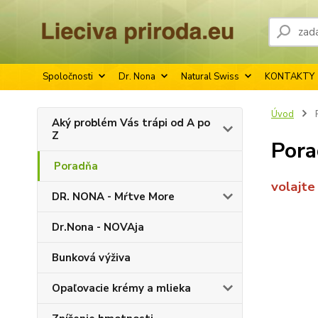
Spoločnosti
Dr. Nona
Natural Swiss
KONTAKTY
Úvod
Aký problém Vás trápi od A po
Z
Por
Poradňa
volajte
DR. NONA - Mŕtve More
Dr.Nona - NOVAja
Bunková výživa
Opaľovacie krémy a mlieka