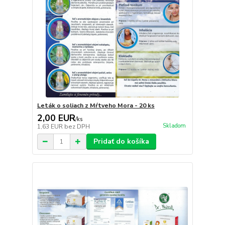
Leták o soliach z Mŕtveho Mora - 20 ks
2,00 EUR
/
ks
Skladom
1,63 EUR
bez DPH
Pridať do košíka