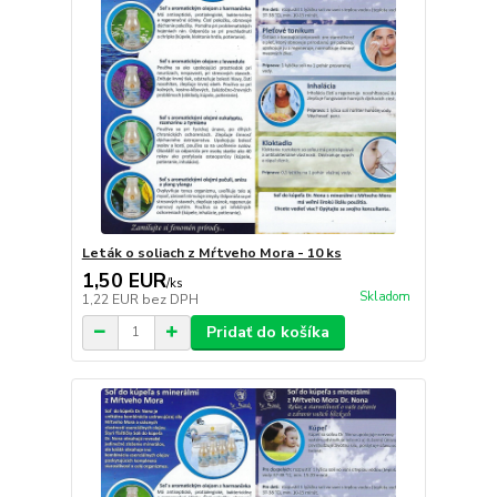
Leták o soliach z Mŕtveho Mora - 10 ks
1,50 EUR
/
ks
Skladom
1,22 EUR
bez DPH
Pridať do košíka