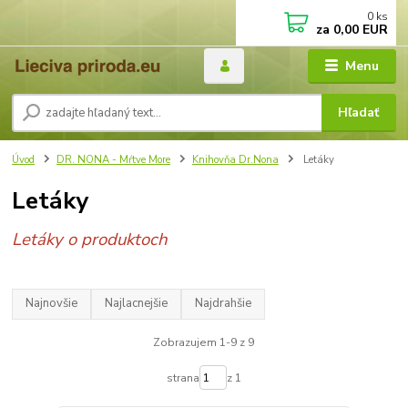
0
ks
za
0,00 EUR
Menu
Hľadať
Úvod
DR. NONA - Mŕtve More
Knihovňa Dr.Nona
Letáky
Letáky
Letáky o produktoch
Najnovšie
Najlacnejšie
Najdrahšie
Zobrazujem 1-9 z 9
strana
z 1