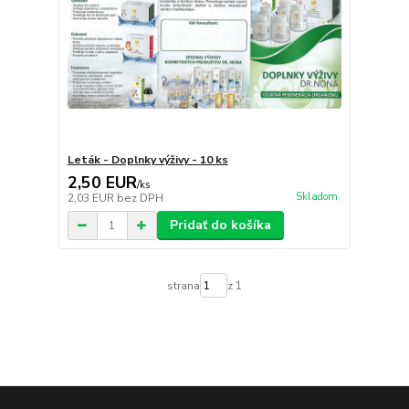
Leták - Doplnky výživy - 10 ks
2,50 EUR
/
ks
Skladom
2,03 EUR
bez DPH
Pridať do košíka
strana
z 1