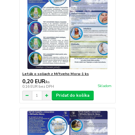
Leták o soliach z Mŕtveho Mora-1 ks
0,20 EUR
/
ks
Skladom
0,16 EUR
bez DPH
Pridať do košíka