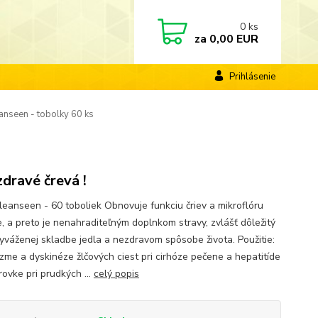
0
ks
za
0,00 EUR
Prihlásenie
nseen - tobolky 60 ks
zdravé črevá !
leanseen - 60 toboliek Obnovuje funkciu čriev a mikroflóru
e, a preto je nenahraditeľným doplnkom stravy, zvlášť dôležitý
vyváženej skladbe jedla a nezdravom spôsobe života. Použitie:
azme a dyskinéze žlčových ciest pri cirhóze pečene a hepatitíde
rovke pri prudkých ...
celý popis