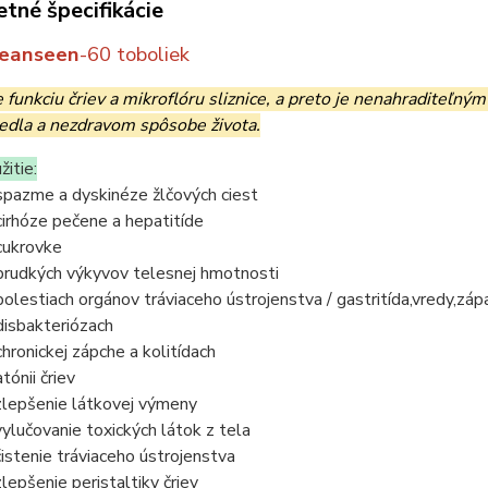
tné špecifikácie
leanseen
-
60 toboliek
funkciu čriev a mikroflóru sliznice, a preto je nenahraditeľným
jedla a nezdravom spôsobe života.
žitie:
 spazme a dyskinéze žlčových ciest
 cirhóze pečene a hepatitíde
 cukrovke
 prudkých výkyvov telesnej hmotnosti
 bolestiach orgánov tráviaceho ústrojenstva / gastritída,vredy,zápa
 disbakteriózach
 chronickej zápche a kolitídach
atónii čriev
zlepšenie látkovej výmeny
vylučovanie toxických látok z tela
čistenie tráviaceho ústrojenstva
zlepšenie peristaltiky čriev