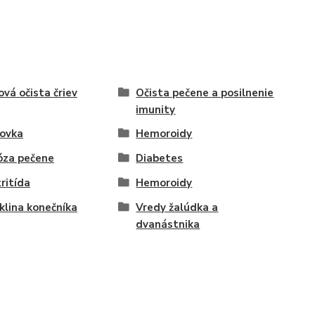
ová očista čriev
Očista pečene a posilnenie
imunity
ovka
Hemoroidy
óza pečene
Diabetes
ritída
Hemoroidy
klina konečníka
Vredy žalúdka a
dvanástnika