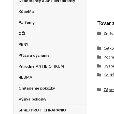
Deodoranty a Antiperspiranty
Kúpeľňa
Tovar 
Parfemy
OČI
Zníže
PERY
Celko
Pľúca a dýchanie
Potra
Dysba
Prírodné ANTIBIOTIKUM
Kolit
REUMA
Omladenie pokožky
Zápc
Výživa pokožky
SPREJ PROTI CHRÁPANIU