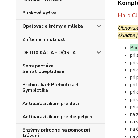
Komple
Bunková výživa
Halo
C
Opaľovacie krémy a mlieka
Obnovuje 
skladbe 
Zníženie hmotnosti
Pou
DETOXIKÁCIA - OČISTA
pri
pri
Serrapeptáza-
pri
Serratiopeptidase
pri
pri
Probiotika + Prebiotika +
Symbiotika
pri
pri
Antiparazitikum pre deti
pri 
na 
Antiparazitikum pre dospelých
na 
na 
Enzýmy prírodné na pomoc pri
trávení
na 