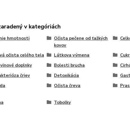
zaradený v kategóriách
nie hmotnosti
Očista pečene od ťažkých
Celk
kovov
vá očista celého tela
Látkova výmena
Cukr
vinové doplnky
Bolesti brucha
Cirh
kterióza čriev
Detoxikácia
Gast
ída
Očista čreva
Pras
ha
Tobolky