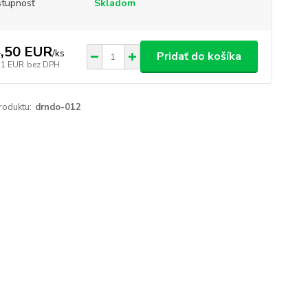
tupnosť
Skladom
,50 EUR
/
ks
Pridať do košíka
31 EUR
bez DPH
roduktu:
drndo-012