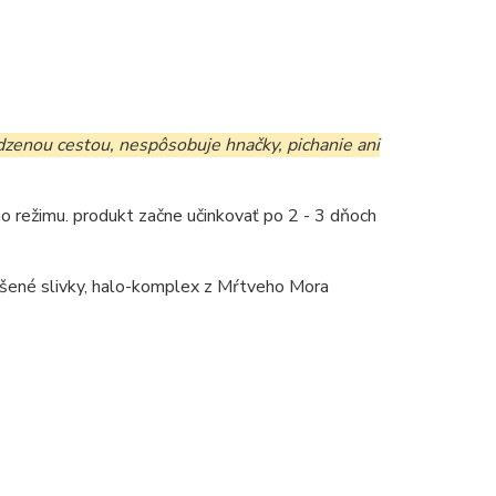
odzenou cestou, nespôsobuje hnačky, pichanie ani
o režimu. produkt začne učinkovať po 2 - 3 dňoch
 sušené slivky, halo-komplex z Mŕtveho Mora