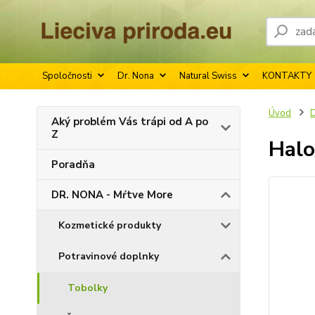
Spoločnosti
Dr. Nona
Natural Swiss
KONTAKTY
Úvod
D
Aký problém Vás trápi od A po
Z
Halo
Poradňa
DR. NONA - Mŕtve More
Kozmetické produkty
Potravinové doplnky
Tobolky