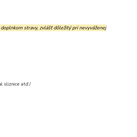
 doplnkom stravy, zvlášť dôležitý pri nevyváženej
l sliznice atď./