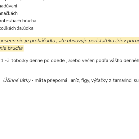
 nadúvaní
 hnačkách
 bolestiach brucha
 kolikách žalúdka
nseen nie je preháňadlo , ale obnovuje peristaltiku čriev prir
nie brucha.
:1 -3 tobolky denne po obede , alebo večeri podľa vášho dennéh
:
Účinné látky
- mäta prieporná , aníz, figy, výťažky z tamarind,