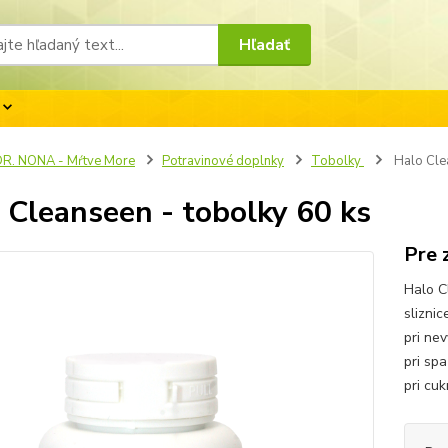
Hľadať
R. NONA - Mŕtve More
Potravinové doplnky
Tobolky
Halo Clea
 Cleanseen - tobolky 60 ks
Pre 
Halo C
sliznic
pri ne
pri sp
pri cuk