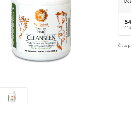
Dos
54
44,
Číslo p