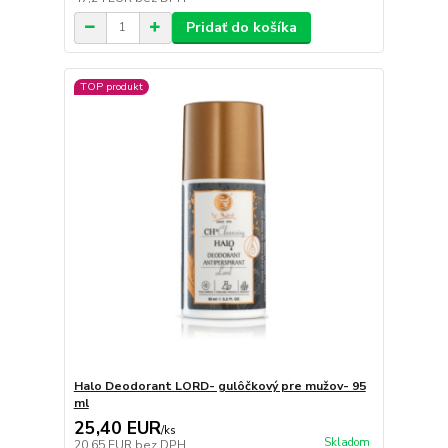
Pridať do košíka
TOP produkt
Halo Deodorant LORD- gulôčkový pre mužov- 95
ml
25,40 EUR
/
ks
Skladom
20,65 EUR
bez DPH