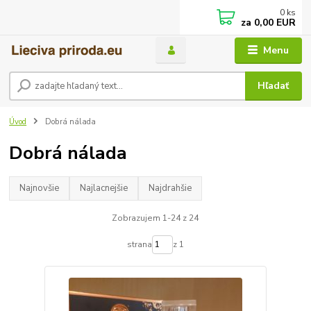
0
ks
za
0,00 EUR
Menu
Hľadať
Úvod
Dobrá nálada
Dobrá nálada
Najnovšie
Najlacnejšie
Najdrahšie
Zobrazujem 1-24 z 24
strana
z 1