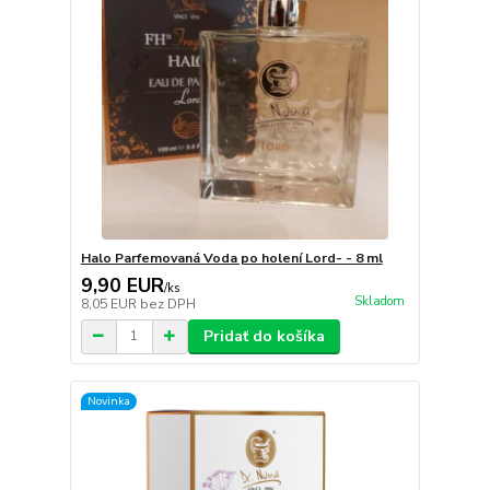
Halo Parfemovaná Voda po holení Lord- - 8 ml
9,90 EUR
/
ks
Skladom
8,05 EUR
bez DPH
Pridať do košíka
Novinka