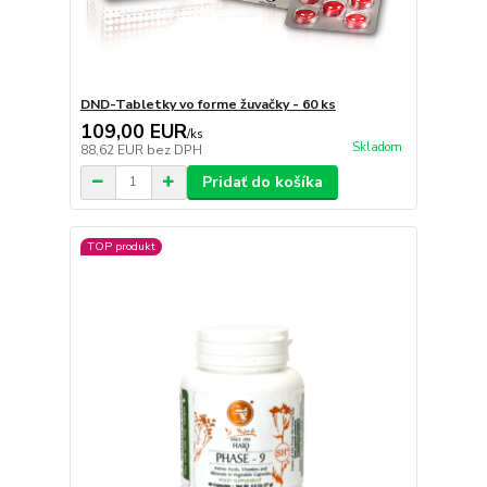
DND-Tabletky vo forme žuvačky - 60 ks
109,00 EUR
/
ks
Skladom
88,62 EUR
bez DPH
Pridať do košíka
TOP produkt