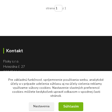
strana
z 1
Kontakt
Floky s.r.o.
Hviezdna č. 27
90045 Malinovo
tel:
+421 905 617 131
Pre základnú funkčnosť, spríjemnenie používania webu, analytické
floky2004@gmail.com
účely a v prípade udelenia súhlasu aj na účely cielenia reklamy
využívame súbory cookies. Nastavenie vlastných preferencií
cookies môžete kedykoľvek upraviť odkazom v spodnej časti
stránok.
Súhlasím
Nastavenia