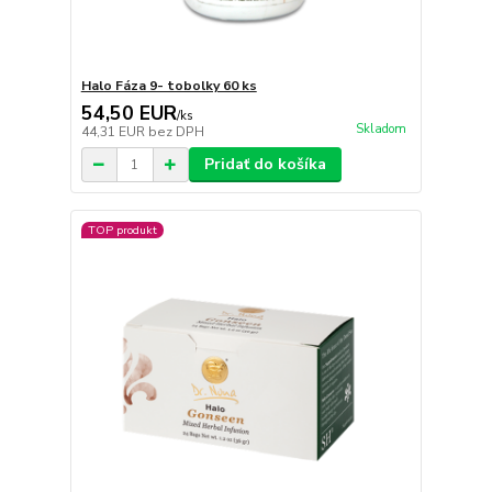
Halo Fáza 9- tobolky 60 ks
54,50 EUR
/
ks
Skladom
44,31 EUR
bez DPH
Pridať do košíka
TOP produkt