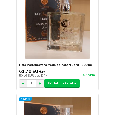
Halo Parfemovaná Voda po holení Lord - 100 ml
61,70 EUR
/
ks
Skladom
50,16 EUR
bez DPH
Pridať do košíka
Novinka