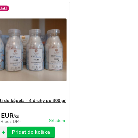
dukt
li do kúpeľa - 4 druhy po 300 gr
 EUR
/
ks
Skladom
UR
bez DPH
Pridať do košíka