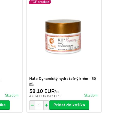
TOP produkt
s
Halo Dynamický hydratačný krém - 50
ml
58,10 EUR
/
ks
Skladom
Skladom
47,24 EUR
bez DPH
íka
Pridať do košíka