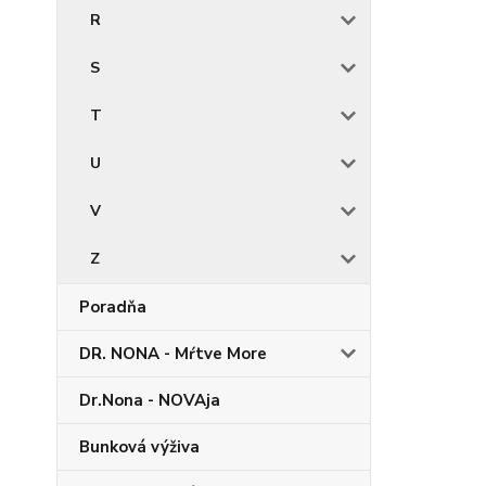
R
S
T
U
V
Z
Poradňa
DR. NONA - Mŕtve More
Dr.Nona - NOVAja
Bunková výživa