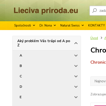
Spoločnosti
Dr. Nona
Natural Swiss
KONTAKTY
Úvod
A
Aký problém Vás trápi od A po
Z
Chro
A
Chroni
B
C
Najnov
D
Zobrazuje
E