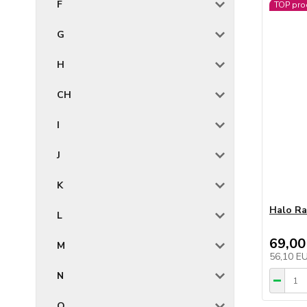
F
TOP pro
G
H
CH
I
J
K
Halo Ra
L
69,00
M
56,10 E
N
O