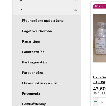
TOP pro
P
Plodnosť pre muža a ženu
Pagetova choroba
Panarícium
Pankreatitída
Paréza,paralýza
Paradentóza
Halo So
- 1,2 kg
Pleseň pokožky a slizníc
43,60
35,45 E
Pneumónia
Pomliaždeniny