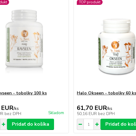
dukt
TOP produkt
vseen - tobolky 100 ks
Halo Okseen - tobolky 60 k
 EUR
61,70 EUR
/
ks
/
ks
Skladom
UR
bez DPH
50,16 EUR
bez DPH
Pridať do košíka
Pridať do koš