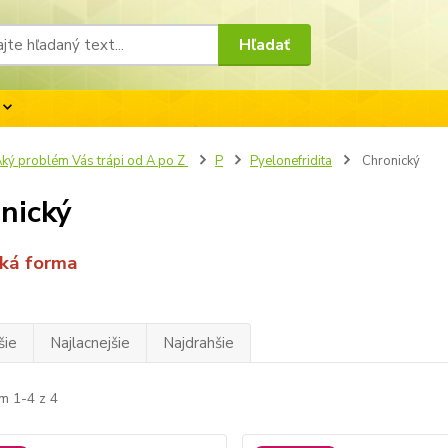
Hľadať
ký problém Vás trápi od A po Z
P
Pyelonefridita
Chronický
nický
cká forma
šie
Najlacnejšie
Najdrahšie
m 1-4 z 4