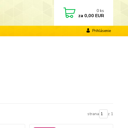
0
ks
za
0,00 EUR
Prihlásenie
strana
z 1