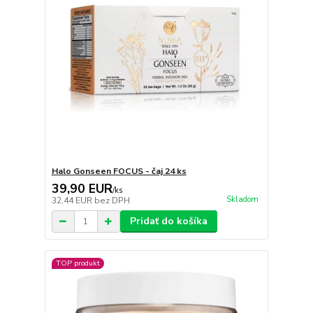
Halo Gonseen FOCUS - čaj 24 ks
39,90 EUR
/
ks
Skladom
32,44 EUR
bez DPH
Pridať do košíka
TOP produkt