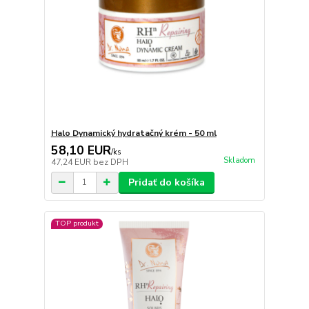
Halo Dynamický hydratačný krém - 50 ml
58,10 EUR
/
ks
Skladom
47,24 EUR
bez DPH
Pridať do košíka
TOP produkt