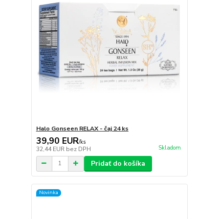
Halo Gonseen RELAX - čaj 24 ks
39,90 EUR
/
ks
Skladom
32,44 EUR
bez DPH
Pridať do košíka
Novinka