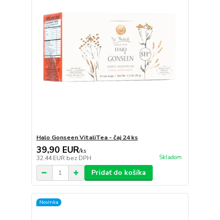
Halo Gonseen VitaliTea - čaj 24 ks
39,90 EUR
/
ks
Skladom
32,44 EUR
bez DPH
Pridať do košíka
Novinka