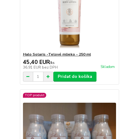
Halo Solaris -Telové mlieko - 250 ml
45,40 EUR
/
ks
Skladom
36,91 EUR
bez DPH
Pridať do košíka
TOP produkt