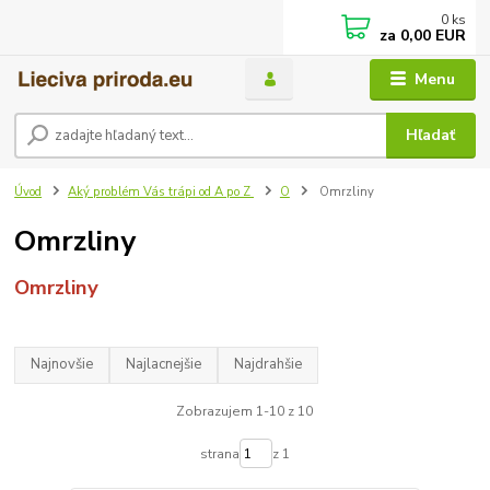
0
ks
za
0,00 EUR
Menu
Hľadať
Úvod
Aký problém Vás trápi od A po Z
O
Omrzliny
Omrzliny
Omrzliny
Najnovšie
Najlacnejšie
Najdrahšie
Zobrazujem 1-10 z 10
strana
z 1