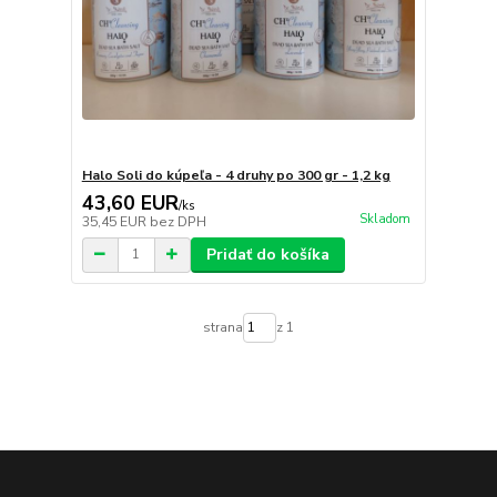
Halo Soli do kúpeľa - 4 druhy po 300 gr - 1,2 kg
43,60 EUR
/
ks
Skladom
35,45 EUR
bez DPH
Pridať do košíka
strana
z 1