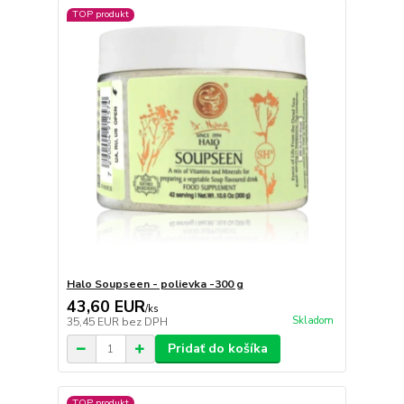
TOP produkt
Halo Soupseen - polievka -300 g
43,60 EUR
/
ks
Skladom
35,45 EUR
bez DPH
Pridať do košíka
TOP produkt