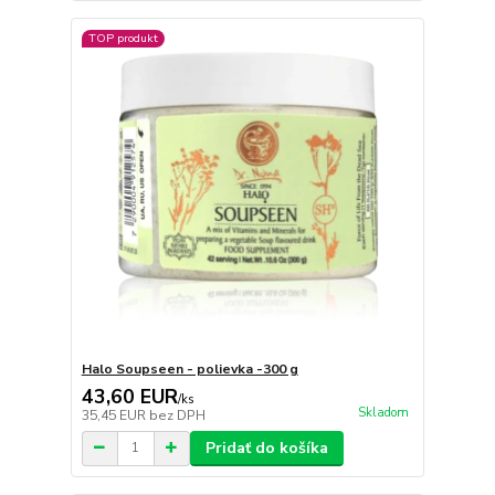
TOP produkt
Halo Soupseen - polievka -300 g
43,60 EUR
/
ks
Skladom
35,45 EUR
bez DPH
Pridať do košíka