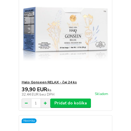
Halo Gonseen RELAX - čaj 24 ks
39,90 EUR
/
ks
Skladom
32,44 EUR
bez DPH
Pridať do košíka
Novinka