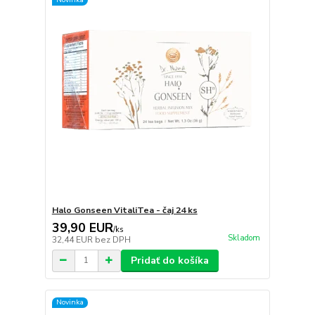
Halo Gonseen VitaliTea - čaj 24 ks
39,90 EUR
/
ks
Skladom
32,44 EUR
bez DPH
Pridať do košíka
Novinka