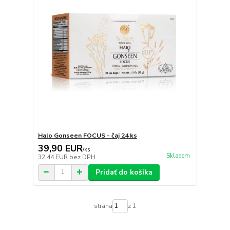
Halo Gonseen FOCUS - čaj 24 ks
39,90 EUR
/
ks
Skladom
32,44 EUR
bez DPH
Pridať do košíka
strana
z 1