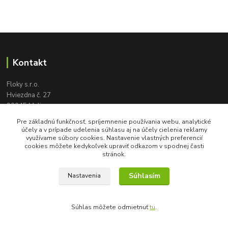
Kontakt
Floky s.r.o.
Hviezdna č. 27
90045 Malinovo
tel:
+421 905 617 131
Pre základnú funkčnosť, spríjemnenie používania webu, analytické
floky2004@gmail.com
účely a v prípade udelenia súhlasu aj na účely cielenia reklamy
využívame súbory cookies. Nastavenie vlastných preferencií
cookies môžete kedykoľvek upraviť odkazom v spodnej časti
stránok.
Súhlasím
Nastavenia
Súhlas môžete odmietnuť
tu
.
Vytvorené na
Eshop-rychlo.sk