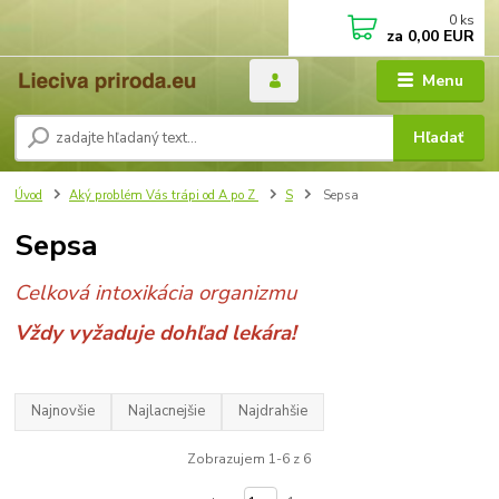
0
ks
za
0,00 EUR
Menu
Hľadať
Úvod
Aký problém Vás trápi od A po Z
S
Sepsa
Sepsa
Celková intoxikácia organizmu
Vždy vyžaduje dohľad lekára!
Najnovšie
Najlacnejšie
Najdrahšie
Zobrazujem 1-6 z 6