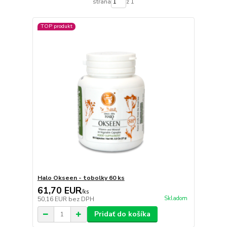
strana
z 1
TOP produkt
Halo Okseen - tobolky 60 ks
61,70 EUR
/
ks
Skladom
50,16 EUR
bez DPH
Pridať do košíka