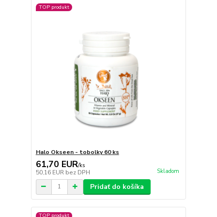
TOP produkt
Halo Okseen - tobolky 60 ks
61,70 EUR
/
ks
Skladom
50,16 EUR
bez DPH
Pridať do košíka
TOP produkt