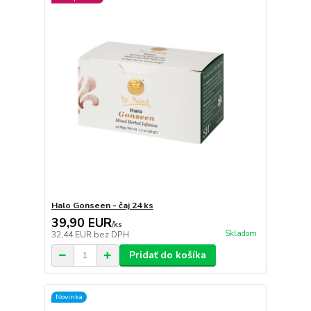
Halo Gonseen - čaj 24 ks
39,90 EUR
/
ks
Skladom
32,44 EUR
bez DPH
Pridať do košíka
Novinka