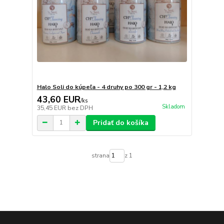
Halo Soli do kúpeľa - 4 druhy po 300 gr - 1,2 kg
43,60 EUR
/
ks
Skladom
35,45 EUR
bez DPH
Pridať do košíka
strana
z 1