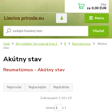
0
ks
za
0,00 EUR
Menu
Hľadať
Úvod
Aký problém Vás trápi od A po Z
R
Reumatizmus
Akútny
stav
Akútny stav
Reumatizmus - Akútny stav
Najnovšie
Najlacnejšie
Najdrahšie
Zobrazujem 1-10 z 10
strana
z 1