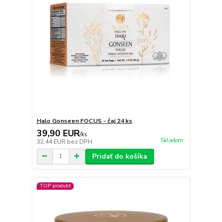
Halo Gonseen FOCUS - čaj 24 ks
39,90 EUR
/
ks
Skladom
32,44 EUR
bez DPH
Pridať do košíka
TOP produkt