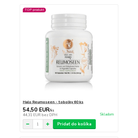
TOP produkt
Halo Reumoseen - tobolky 60 ks
54,50 EUR
/
ks
Skladom
44,31 EUR
bez DPH
Pridať do košíka