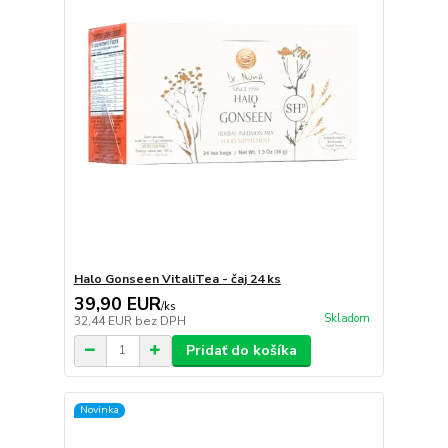
Halo Gonseen VitaliTea - čaj 24 ks
39,90 EUR
/
ks
Skladom
32,44 EUR
bez DPH
Pridať do košíka
Novinka