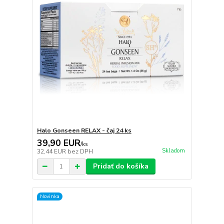
Halo Gonseen RELAX - čaj 24 ks
39,90 EUR
/
ks
Skladom
32,44 EUR
bez DPH
Pridať do košíka
Novinka