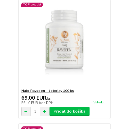
TOP produkt
Halo Ravseen - tobolky 100 ks
69,00 EUR
/
ks
Skladom
56,10 EUR
bez DPH
Pridať do košíka
TOP produkt