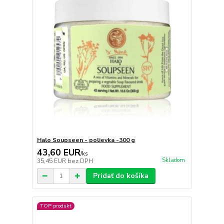
Halo Soupseen - polievka -300 g
43,60 EUR
/
ks
Skladom
35,45 EUR
bez DPH
Pridať do košíka
TOP produkt