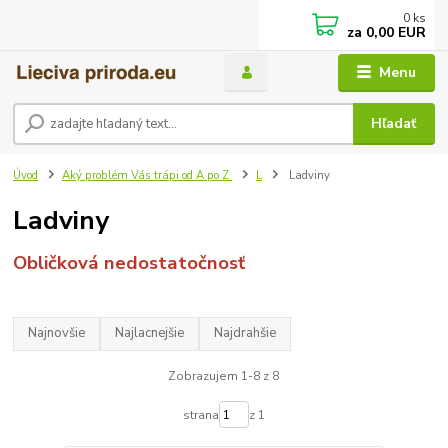
0
ks
za
0,00 EUR
Menu
Hľadať
Úvod
Aký problém Vás trápi od A po Z
L
Ladviny
Ladviny
Obličková nedostatočnosť
Najnovšie
Najlacnejšie
Najdrahšie
Zobrazujem 1-8 z 8
strana
z 1