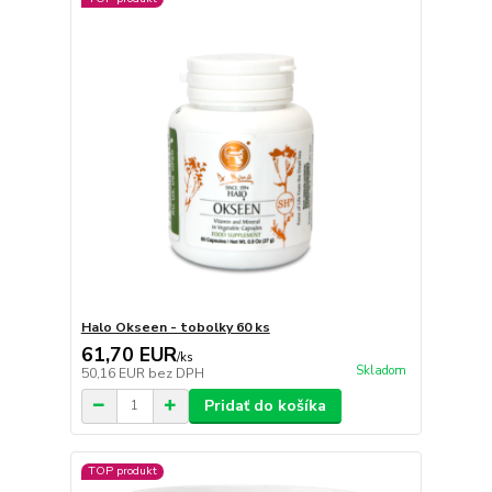
Halo Okseen - tobolky 60 ks
61,70 EUR
/
ks
Skladom
50,16 EUR
bez DPH
Pridať do košíka
TOP produkt