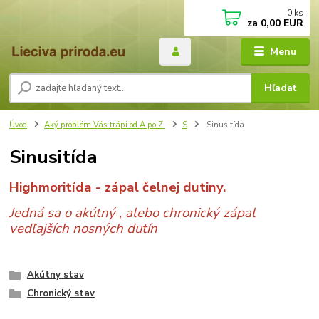
0
ks
za
0,00 EUR
Menu
Hľadať
Úvod
Aký problém Vás trápi od A po Z
S
Sinusitída
Sinusitída
Highmoritída - zápal čelnej dutiny.
Jedná sa o akútný , alebo chronický zápal
vedľajších nosných dutín
Akútny stav
Chronický stav