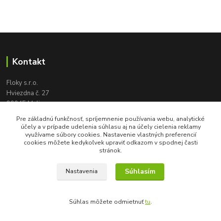
Kontakt
Floky s.r.o.
Hviezdna č. 27
90045 Malinovo
tel:
+421 905 617 131
Pre základnú funkčnosť, spríjemnenie používania webu, analytické
floky2004@gmail.com
účely a v prípade udelenia súhlasu aj na účely cielenia reklamy
využívame súbory cookies. Nastavenie vlastných preferencií
cookies môžete kedykoľvek upraviť odkazom v spodnej časti
stránok.
Súhlasím
Nastavenia
Súhlas môžete odmietnuť
tu
.
Vytvorené na
Eshop-rychlo.sk