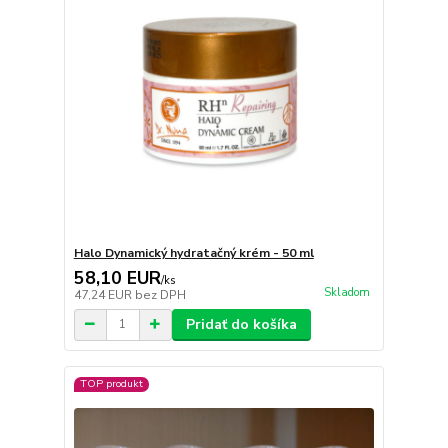
Halo Dynamický hydratačný krém - 50 ml
58,10 EUR
/
ks
Skladom
47,24 EUR
bez DPH
Pridať do košíka
TOP produkt