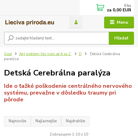
0
ks
za
0,00 EUR
Menu
Hľadať
Úvod
Aký problém Vás trápi od A po Z
D
Detská Cerebrálna
paralýza
Detská Cerebrálna paralýza
Ide o ťažké poškodenie centrálného nervového
systému, prevažne v dôsledku traumy pri
pôrode
Najnovšie
Najlacnejšie
Najdrahšie
Zobrazujem 1-10 z 10