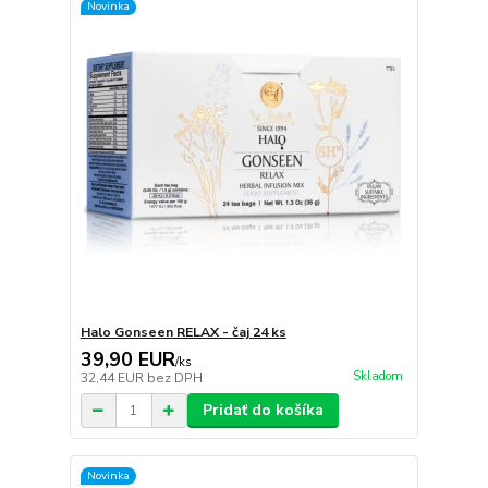
Novinka
Halo Gonseen RELAX - čaj 24 ks
39,90 EUR
/
ks
Skladom
32,44 EUR
bez DPH
Pridať do košíka
Novinka