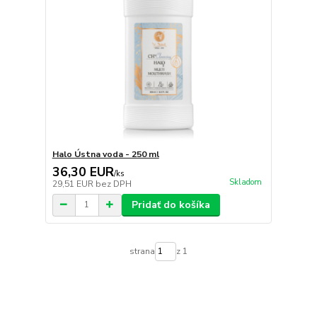
Halo Ústna voda - 250 ml
36,30 EUR
/
ks
Skladom
29,51 EUR
bez DPH
Pridať do košíka
strana
z 1