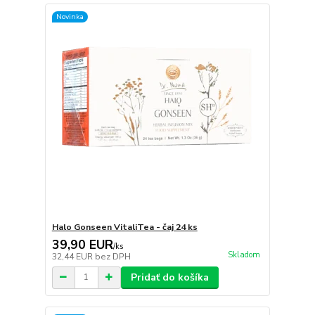
Novinka
Halo Gonseen VitaliTea - čaj 24 ks
39,90 EUR
/
ks
Skladom
32,44 EUR
bez DPH
Pridať do košíka