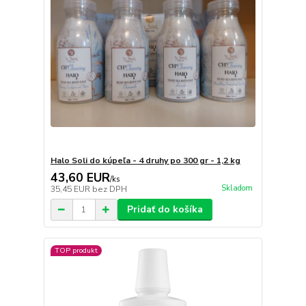
Halo Soli do kúpeľa - 4 druhy po 300 gr - 1,2 kg
43,60 EUR
/
ks
Skladom
35,45 EUR
bez DPH
Pridať do košíka
TOP produkt