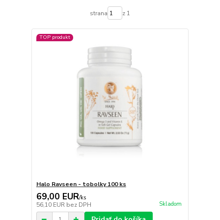
strana
z 1
TOP produkt
Halo Ravseen - tobolky 100 ks
69,00 EUR
/
ks
Skladom
56,10 EUR
bez DPH
Pridať do košíka