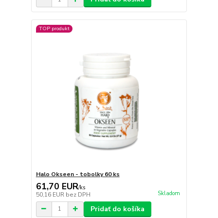
TOP produkt
Halo Okseen - tobolky 60 ks
61,70 EUR
/
ks
Skladom
50,16 EUR
bez DPH
Pridať do košíka