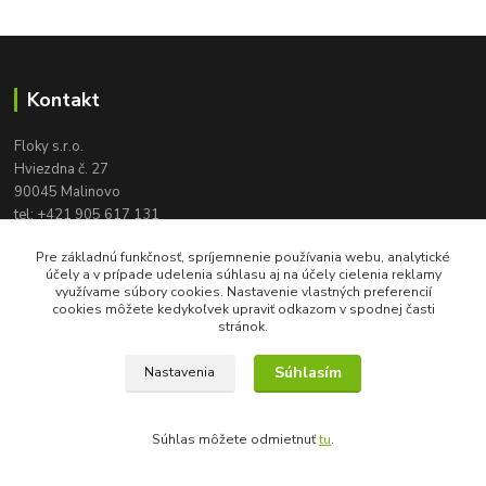
Kontakt
Floky s.r.o.
Hviezdna č. 27
90045 Malinovo
tel:
+421 905 617 131
floky2004@gmail.com
Pre základnú funkčnosť, spríjemnenie používania webu, analytické
účely a v prípade udelenia súhlasu aj na účely cielenia reklamy
využívame súbory cookies. Nastavenie vlastných preferencií
cookies môžete kedykoľvek upraviť odkazom v spodnej časti
stránok.
Súhlasím
Nastavenia
Vytvorené na
Eshop-rychlo.sk
Súhlas môžete odmietnuť
tu
.