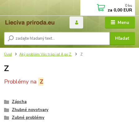
0
ks
za
0,00 EUR
Menu
Hľadať
Úvod
Aký problém Vás trápi od A po Z
Z
Z
Problémy na
Z
Zápcha
Zhubné novotvary
Zubné problémy