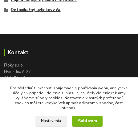
Čaje a nápoje bylinkové ozdravné
Detoxikačný bylinkový čaj
Kontakt
Floky s.r.o.
Hviezdna č. 27
90045 Malinovo
tel:
+421 905 617 131
Pre základnú funkčnosť, spríjemnenie používania webu, analytické
floky2004@gmail.com
účely a v prípade udelenia súhlasu aj na účely cielenia reklamy
využívame súbory cookies. Nastavenie vlastných preferencií
cookies môžete kedykoľvek upraviť odkazom v spodnej časti
stránok.
Súhlasím
Nastavenia