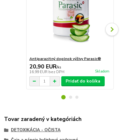
Antiparazitný doplnok výživy Parasic®
Clean Inside
20,90 EUR
64,90 E
/
ks
Skladom
16,99 EUR
bez DPH
52,76 EUR
b
Pridať do košíka
Tovar zaradený v kategóriách
DETOXIKÁCIA - OČISTA