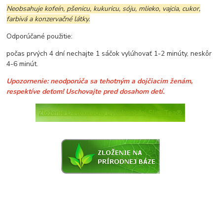
Neobsahuje kofeín, pšenicu, kukuricu, sóju, mlieko, vajcia, cukor,
farbivá a konzervačné látky.
Odporúčané použitie:
počas prvých 4 dní nechajte 1 sáčok vylúhovať 1-2 minúty, neskôr
4-6 minút.
Upozornenie: neodporúča sa tehotným a dojčiacim ženám,
respektíve deťom! Uschovajte pred dosahom detí.
Zloženie
Detoxikačný bylinkový ča
j Slim Tea®