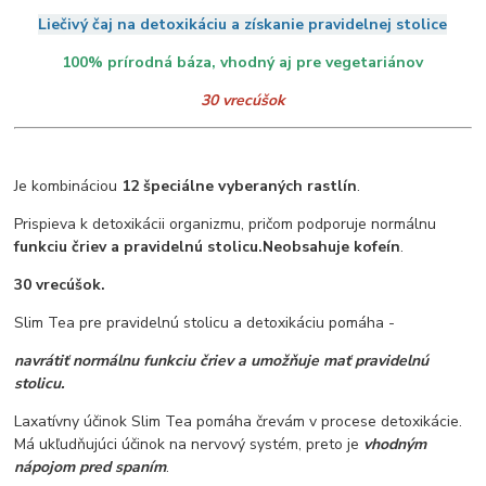
Liečivý čaj na detoxikáciu a získanie pravidelnej stolice
100% prírodná báza, vhodný aj pre vegetariánov
30 vrecúšok
Je kombináciou
12 špeciálne vyberaných rastlín
.
Prispieva k detoxikácii organizmu, pričom podporuje normálnu
funkciu čriev a pravidelnú stolicu.
Neobsahuje kofeín
.
30 vrecúšok.
Slim Tea pre pravidelnú stolicu a detoxikáciu pomáha -
navrátiť normálnu funkciu čriev a umožňuje mať pravidelnú
stolicu.
Laxatívny účinok Slim Tea pomáha črevám v procese detoxikácie.
Má ukľudňujúci účinok na nervový systém, preto je
vhodným
nápojom pred spaním
.