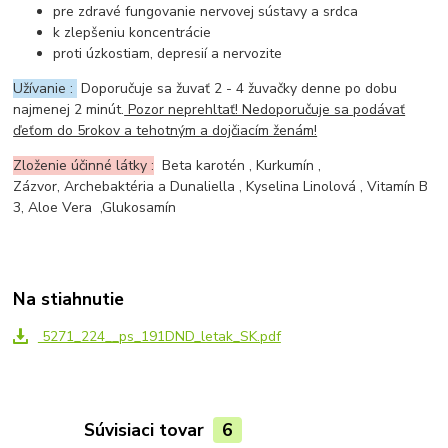
pre zdravé fungovanie nervovej sústavy a srdca
k zlepšeniu koncentrácie
proti úzkostiam, depresií a nervozite
Užívanie :
Doporučuje sa žuvať 2 - 4 žuvačky denne po dobu
najmenej 2 minút.
Pozor neprehltať! Nedoporučuje sa podávať
ďeťom do 5rokov a tehotným a dojčiacím ženám!
Zloženie účinné látky :
Beta karotén , Kurkumín ,
Zázvor, Archebaktéria a Dunaliella , Kyselina Linolová , Vitamín B
3, Aloe Vera ,Glukosamín
Na stiahnutie
5271_224__ps_191DND_letak_SK.pdf
Súvisiaci tovar
6