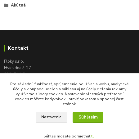
Akútná
Kontakt
Floky s.r.o.
Hviezdna č. 27
90045 Malinovo
tel:
+421 905 617 131
Pre základnú funkčnosť, spríjemnenie používania webu, analytické
floky2004@gmail.com
účely a v prípade udelenia súhlasu aj na účely cielenia reklamy
využívame súbory cookies. Nastavenie vlastných preferencií
cookies môžete kedykoľvek upraviť odkazom v spodnej časti
stránok.
Súhlasím
Nastavenia
Súhlas môžete odmietnuť
tu
.