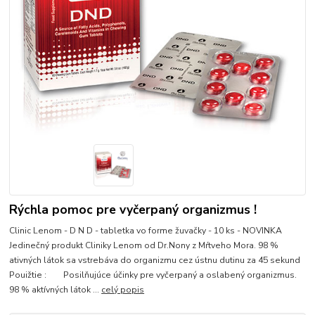
Rýchla pomoc pre vyčerpaný organizmus !
Clinic Lenom - D N D - tabletka vo forme žuvačky - 10 ks - NOVINKA
Jedinečný produkt Cliniky Lenom od Dr.Nony z Mŕtveho Mora. 98 %
ativných látok sa vstrebáva do organizmu cez ústnu dutinu za 45 sekund
Pouižtie : Posilňujúce účinky pre vyčerpaný a oslabený organizmus.
98 % aktívných látok ...
celý popis