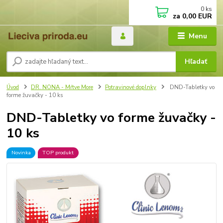
0
ks
za
0,00 EUR
Menu
Hľadať
Úvod
DR. NONA - Mŕtve More
Potravinové doplnky
DND-Tabletky vo
forme žuvačky - 10 ks
DND-Tabletky vo forme žuvačky -
10 ks
Novinka
TOP produkt