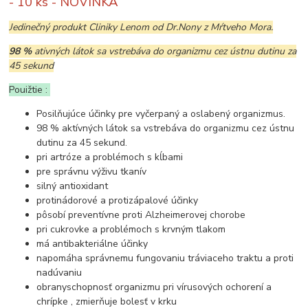
- 10 ks - NOVINKA
Jedinečný produkt Cliniky Lenom od Dr.Nony z Mŕtveho Mora.
98 %
ativných látok sa vstrebáva do organizmu cez ústnu dutinu za
45 sekund
Pouižtie :
Posilňujúce účinky pre vyčerpaný a oslabený organizmus.
98 % aktívných látok sa vstrebáva do organizmu cez ústnu
dutinu za 45 sekund.
pri artróze a problémoch s kĺbami
pre správnu výživu tkanív
silný antioxidant
protinádorové a protizápalové účinky
pôsobí preventívne proti Alzheimerovej chorobe
pri cukrovke a problémoch s krvným tlakom
má antibakteriálne účinky
napomáha správnemu fungovaniu tráviaceho traktu a proti
nadúvaniu
obranyschopnosť organizmu pri vírusových ochorení a
chrípke , zmierňuje bolesť v krku