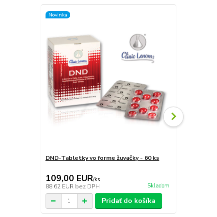
Novinka
TOP produkt
DND-Tabletky vo forme žuvačky - 60 ks
Halo Okseen
109,00 EUR
61,70 E
/
ks
Skladom
88,62 EUR
bez DPH
50,16 EUR
b
Pridať do košíka