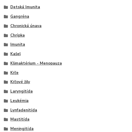
Detská Imunita
Gangréna
Chronická únava
Chrípka
Imunita
Kašel
Klimaktérium - Menopauza
Kŕče
Kŕčové žily
Laryngitída
Leukémia
Lynfadenitída
Mastitída
Meningitída