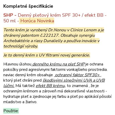
Kompletné špecifikácie
SHP -
Denný pleťový krém SPF 30+ / efekt BB -
50 ml -
Horúca Novinka
Tento krém je vyrobený Dr.Nonou v Clinice Lenom a je
chránený patentom č.222127. Obsahuje synergiu
Archebaktérie a riasy Dunalielly a používa inovácie v
technológií výroby.
Je to denný krém s UV filtrami novej generácie.
Hlavnou úlohou
denného krému na pleť SHP
je ochrana
pokožky pred agresívnymi faktormi vonkajšieho prostredia.
naviac denný krém obsahuje
ochranný faktor SPF30+
,
ktorý pleť chráni pred
škodlivými slnečnými UVA a UVB
lúčmi.
Má taktiež
efekt BB krému,
to znamená , že je
ochranným krémom a zároveň má dekoratívné vlastnosti -
hydratuje pleť a zjednocuje jej farbu a pleť po aplikácií pôsobí
mladistvo a žiarivo.
Použitie: