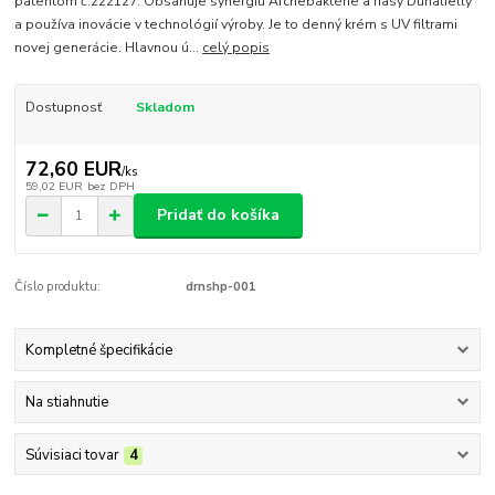
patentom č.222127. Obsahuje synergiu Archebaktérie a riasy Dunalielly
a používa inovácie v technológií výroby. Je to denný krém s UV filtrami
novej generácie. Hlavnou ú...
celý popis
Dostupnosť
Skladom
72,60 EUR
/
ks
59,02 EUR
bez DPH
Pridať do košíka
Číslo produktu:
drnshp-001
Kompletné špecifikácie
Na stiahnutie
Súvisiaci tovar
4