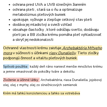
o
chrana pred UVA a UVB slnečným žiarením
ochrana pleti , stará sa o ňu a optimalizuje
metabolizmus pleťových buniek
upokojuje, vyživuje a zlepšuje celkový stav pleti
dodáva jej mladistvý a svieži vzhľad
obsahuje čiastočky , ktoré odrážaju svetlo, dodávaju
pleti jas a BB zložka krému pomáha pleť vyhladzovať
a skryť jej nedokonalosti
Ochranné vlastnosti krému zaisťuje
Archebaktéria Mŕtveho
mora
v súčinosti s účinkami
riasy Dunalielly
. Tieto zložky
podporujú činnosť a vitalitu pleťových buniek.
Spôsob použitia:
každý deň ráno naniesť menšie množstvo krému
a jemne vmasírovať do pokožky tváre a dekoltu.
Zloženie a účinné látky:
Archebaktéria, riasa Dunaliella, jojobový
olej, olej z myrhy, olej zo slnečnicových semienok
Krém má ľahkú konzistenciou a ľahko sa vstrebáva