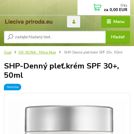
0
ks
za
0,00 EUR
Menu
Hľadať
Úvod
DR. NONA - Mŕtve More
SHP-Denný pleť.krém SPF 30+, 50ml
SHP-Denný pleť.krém SPF 30+,
50ml
Novinka