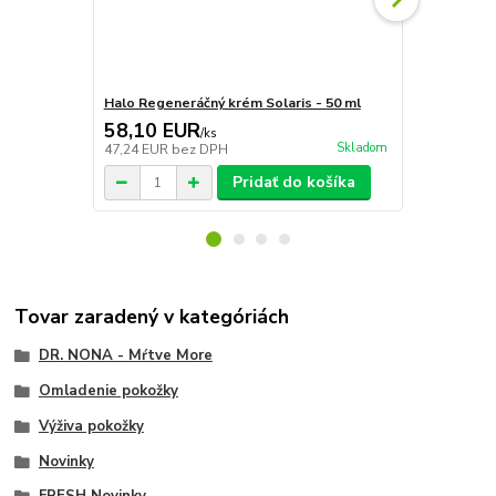
Halo Regeneráčný krém Solaris - 50 ml
Halo Solaris
58,10 EUR
45,40 E
/
ks
Skladom
47,24 EUR
bez DPH
36,91 EUR
b
Pridať do košíka
Tovar zaradený v kategóriách
DR. NONA - Mŕtve More
Omladenie pokožky
Výživa pokožky
Novinky