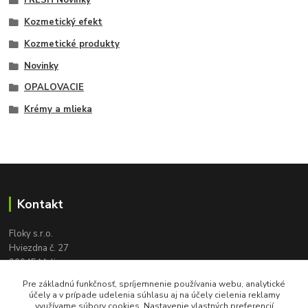
FRESH Novinky
Kozmetický efekt
Kozmetické produkty
Novinky
OPALOVACIE
Krémy a mlieka
Kontakt
Floky s.r.o.
Hviezdna č. 27
90045 Malinovo
tel:
+421 905 617 131
Pre základnú funkčnosť, spríjemnenie používania webu, analytické
floky2004@gmail.com
účely a v prípade udelenia súhlasu aj na účely cielenia reklamy
využívame súbory cookies. Nastavenie vlastných preferencií