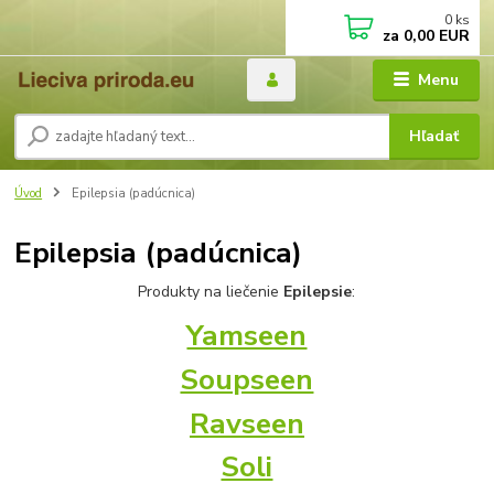
0
ks
za
0,00 EUR
Menu
Hľadať
Úvod
Epilepsia (padúcnica)
Epilepsia (padúcnica)
Produkty na liečenie
Epilepsie
:
Yamseen
Soupseen
Ravseen
Soli