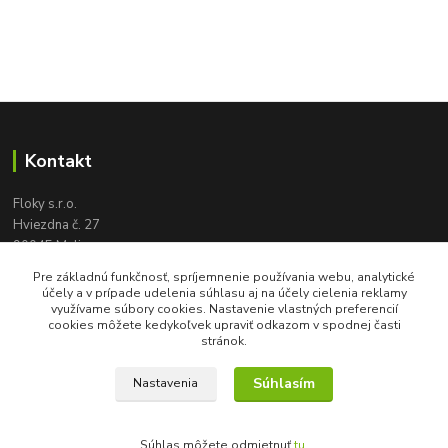
Kontakt
Floky s.r.o.
Hviezdna č. 27
90045 Malinovo
tel:
+421 905 617 131
Pre základnú funkčnosť, spríjemnenie používania webu, analytické
floky2004@gmail.com
účely a v prípade udelenia súhlasu aj na účely cielenia reklamy
využívame súbory cookies. Nastavenie vlastných preferencií
cookies môžete kedykoľvek upraviť odkazom v spodnej časti
stránok.
Súhlasím
Nastavenia
Súhlas môžete odmietnuť
tu
.