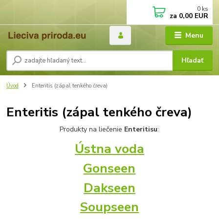
0
ks
za
0,00 EUR
Menu
Hľadať
Úvod
Enteritis (zápal tenkého čreva)
Enteritis (zápal tenkého čreva)
Produkty na liečenie
Enteritisu
:
Ústna voda
Gonseen
Dakseen
Soupseen