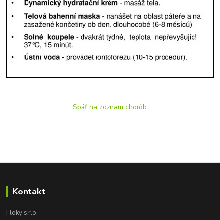
Späť na zoznam chorôb
Kontakt
Floky s.r.o.