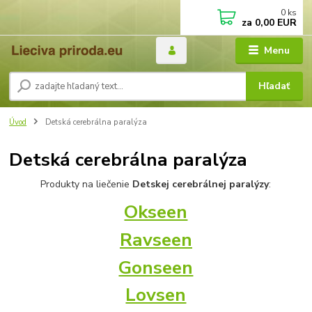
0
ks
za
0,00 EUR
Menu
Hľadať
Úvod
Detská cerebrálna paralýza
Detská cerebrálna paralýza
Produkty na liečenie
Detskej cerebrálnej paralýzy
:
Okseen
Ravseen
Gonseen
Lovsen