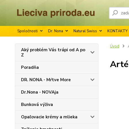
Spoločnosti
Dr. Nona
Natural Swiss
KONTAKTY
Úvod
A
Aký problém Vás trápi od A po
Z
Arté
Poradňa
DR. NONA - Mŕtve More
Dr.Nona - NOVAja
Bunková výživa
Opaľovacie krémy a mlieka