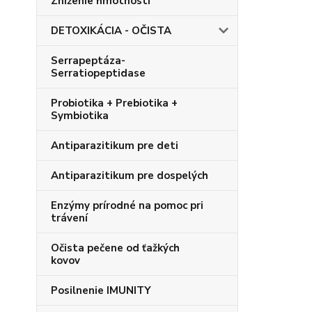
Zníženie hmotnosti
DETOXIKÁCIA - OČISTA
Serrapeptáza-
Serratiopeptidase
Probiotika + Prebiotika +
Symbiotika
Antiparazitikum pre deti
Antiparazitikum pre dospelých
Enzýmy prírodné na pomoc pri
trávení
Očista pečene od ťažkých
kovov
Posilnenie IMUNITY