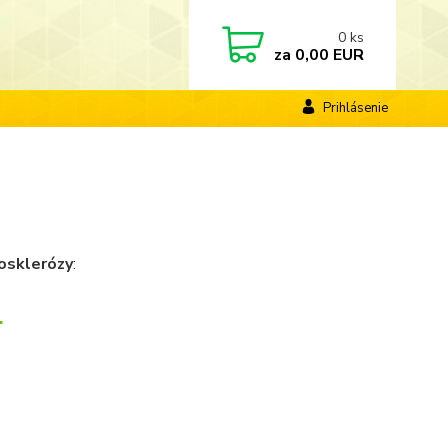
0
ks
za
0,00 EUR
Prihlásenie
iosklerózy
:
n