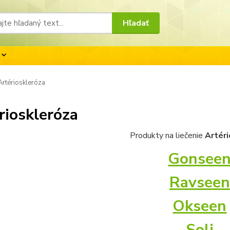
Hľadať
rtérioskleróza
rioskleróza
Produkty na liečenie
Artér
Gonsee
Ravseen
Okseen
Soli