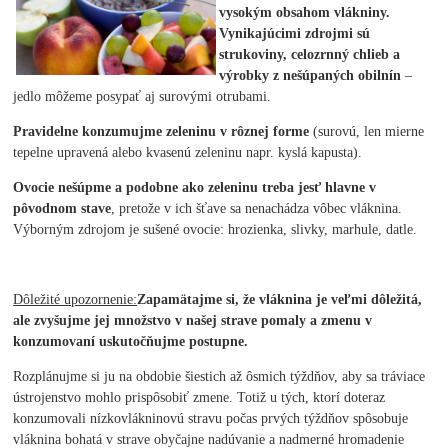
vysokým obsahom vlákniny.
Vynikajúcimi zdrojmi sú
strukoviny, celozrnný chlieb a
výrobky z nešúpaných obilnín
–
jedlo môžeme posypať aj surovými otrubami.
Pravidelne konzumujme zeleninu v rôznej forme
(surovú, len mierne
tepelne upravená alebo kvasenú zeleninu napr. kyslá kapusta).
Ovocie nešúpme a podobne ako zeleninu treba jesť hlavne v
pôvodnom stave
, pretože v ich šťave sa nenachádza vôbec vláknina.
Výborným zdrojom je sušené ovocie: hrozienka, slivky, marhule, datle.
Dôležité upozornenie:
Zapamätajme si, že vláknina je veľmi dôležitá,
ale zvyšujme jej množstvo v našej strave pomaly a zmenu v
konzumovaní uskutočňujme postupne.
Rozplánujme si ju na obdobie šiestich až ôsmich týždňov, aby sa tráviace
ústrojenstvo mohlo prispôsobiť zmene. Totiž u tých, ktorí doteraz
konzumovali nízkovlákninovú stravu počas prvých týždňov spôsobuje
vláknina bohatá v strave obyčajne nadúvanie a nadmerné hromadenie