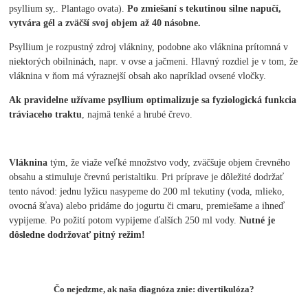
psyllium sy,. Plantago ovata).
Po zmiešaní s tekutinou silne napučí,
vytvára gél a zväčší svoj objem až 40 násobne.
Psyllium je rozpustný zdroj vlákniny, podobne ako vláknina prítomná v
niektorých obilninách, napr. v ovse a jačmeni. Hlavný rozdiel je v tom, že
vláknina v ňom má výraznejší obsah ako napríklad ovsené vločky.
Ak pravidelne užívame psyllium optimalizuje sa fyziologická funkcia
tráviaceho traktu
, najmä tenké a hrubé črevo.
Vláknina
tým, že viaže veľké množstvo vody, zväčšuje objem črevného
obsahu a stimuluje črevnú peristaltiku. Pri príprave je dôležité dodržať
tento návod: jednu lyžicu nasypeme do 200 ml tekutiny (voda, mlieko,
ovocná šťava) alebo pridáme do jogurtu či cmaru, premiešame a ihneď
vypijeme. Po požití potom vypijeme ďalších 250 ml vody.
Nutné je
dôsledne dodržovať pitný režim!
Čo nejedzme, ak naša diagnóza znie: divertikulóza?