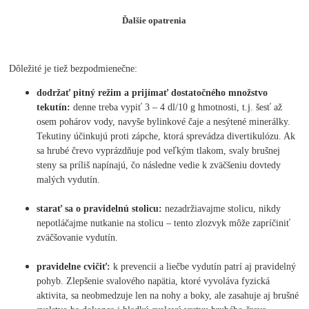
Ďalšie opatrenia
Dôležité je tiež bezpodmienečne:
dodržať pitný režim a prijímať dostatočného množstvo
tekutín:
denne treba vypiť 3 – 4 dl/10 g hmotnosti, t.j. šesť až
osem pohárov vody, navyše bylinkové čaje a nesýtené minerálky.
Tekutiny účinkujú proti zápche, ktorá sprevádza divertikulózu. Ak
sa hrubé črevo vyprázdňuje pod veľkým tlakom, svaly brušnej
steny sa príliš napínajú, čo následne vedie k zväčšeniu dovtedy
malých vydutín.
starať sa o pravidelnú stolicu:
nezadržiavajme stolicu, nikdy
nepotláčajme nutkanie na stolicu – tento zlozvyk môže zapríčiniť
zväčšovanie vydutín.
pravidelne cvičiť:
k prevencii a liečbe vydutín patrí aj pravidelný
pohyb. Zlepšenie svalového napätia, ktoré vyvoláva fyzická
aktivita, sa neobmedzuje len na nohy a boky, ale zasahuje aj brušné