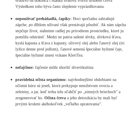
svalstvo ba dokonca i hladkú svalovú vrstvu hrubého čreva.
Výsledkom toho býva často zlepšenie vyprázdňovania.
nepoužívať preháňadlá, čapíky:
Hoci spočiatku zabraňujú
zápche, po dlhšom užívaní však prestávajú pôsobiť. Ak nám zápcha
strpčuje život, siahnime radšej po prírodnom prostriedku, ktoré ju
pomôžu odstrániť. Medzi ne patria sušené slivky, slivková šťava,
kyslá kapusta a šťava z kapusty, olivový olej alebo ľanový olej (tri
lyžice denne pred jedlom), ľanové semená špeciálne bylinné čaje,
špeciálne bylinné zmesi vrátane KleriTea.
nefajčime:
fajčenie môže zhoršiť divertikulózu
pravidelná očista organizmu:
najvhodnejšími obdobiami na
očistnú kúru sú jeseň, ktorá prekypuje množstvom ovocia a
zeleniny, a jar, keď treba telu uľahčiť po „zimných hriechoch“ a
zregenerovať ho.
Očista čreva
a jeho detoxikácia by mali byť
prvými krokmi akéhokoľvek „veľkého upratovania“.