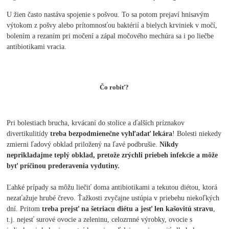
U žien často nastáva spojenie s pošvou. To sa potom prejaví hnisavým
výtokom z pošvy alebo prítomnosťou baktérií a bielych krviniek v močí,
bolením a rezaním pri močení a zápal močového mechúra sa i po liečbe
antibiotikami vracia.
Čo robiť?
Pri bolestiach brucha, krvácaní do stolice a ďalších príznakov
divertikulitídy
treba bezpodmienečne vyhľadať lekára
! Bolesti niekedy
zmierni ľadový obklad priložený na ľavé podbrušie.
Nikdy
neprikladajme teplý obklad, pretože zrýchli priebeh infekcie a môže
byť príčinou prederavenia vydutiny.
Ľahké prípady sa môžu liečiť doma antibiotikami a tekutou diétou, ktorá
nezaťažuje hrubé črevo. Ťažkosti zvyčajne ustúpia v priebehu niekoľkých
dní. Pritom
treba prejsť na šetriacu diétu a jesť len kašovitú stravu
,
t.j. nejesť surové ovocie a zeleninu, celozrnné výrobky, ovocie s