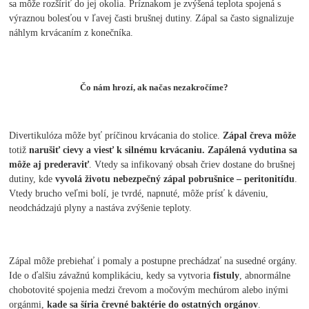
sa môže rozšíriť do jej okolia. Príznakom je zvýšená teplota spojená s
výraznou bolesťou v ľavej časti brušnej dutiny. Zápal sa často signalizuje
náhlym krvácaním z konečníka.
Čo nám hrozí, ak načas nezakročíme?
Divertikulóza môže byť príčinou krvácania do stolice.
Zápal čreva môže
totiž
narušiť cievy a viesť k silnému krvácaniu. Zapálená vydutina sa
môže aj prederaviť
. Vtedy sa infikovaný obsah čriev dostane do brušnej
dutiny, kde
vyvolá životu nebezpečný zápal pobrušnice – peritonitídu
.
Vtedy brucho veľmi bolí, je tvrdé, napnuté, môže prísť k dáveniu,
neodchádzajú plyny a nastáva zvýšenie teploty.
Zápal môže prebiehať i pomaly a postupne prechádzať na susedné orgány.
Ide o ďalšiu závažnú komplikáciu, kedy sa vytvoria
fistuly
, abnormálne
chobotovité spojenia medzi črevom a močovým mechúrom alebo inými
orgánmi,
kade sa šíria črevné baktérie do ostatných orgánov
.