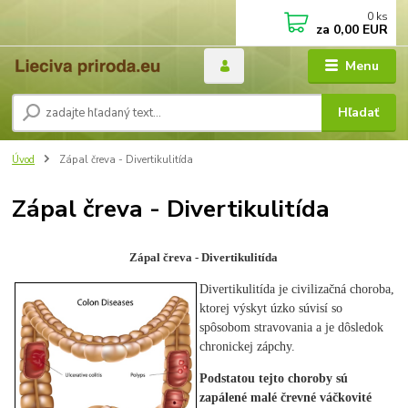
0
ks
za
0,00 EUR
Menu
Hľadať
Úvod
Zápal čreva - Divertikulitída
Zápal čreva - Divertikulitída
Zápal čreva - Divertikulitída
Divertikulitída je civilizačná choroba,
ktorej výskyt úzko súvisí so
spôsobom stravovania a je dôsledok
chronickej zápchy.
Podstatou tejto choroby sú
zapálené malé črevné váčkovité