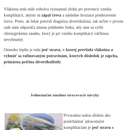
Vláknina teda stále zohráva významnú úlohu pri prevencii vzniku
komplikácií, akými sú
zápal čreva
a následne hroziace prederavenie
čreva. Preto, ak lekár potvrdí diagnózu divertikulóza, tak určite v prvom
rade nám odporúča zmenu jedálneho lístka, aby sme sa vyhli
chirurgickému zásahu, ktorý je pri vzniku komplikácií väčšinou
nevyhnutný.
Omnoho lepšie je teda
jesť stravu, v ktorej prevláda vláknina a
vyhnúť sa rafinovaným potravinám, ktorých dôsledok je zápcha,
primárna príčina divertikulitídy
.
Jednoznačne zmeňme stravovacie návyky
Prvoradou našou úlohou ako
predchádzať zdravotným
komplikáciám je
jesť stravu s