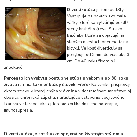
Divertikulóza
je formou kýly.
Vystupuje na povrch ako malé
váčky, ktoré sa vytvárajú pozdĺž
steny hrubého čreva. Sú ako
balóniky, ktoré sa objavujú na
slabých miestach pneumatík na
bicykli. Veľkosť divertikuly sa
pohybuje od 3 mm do viac ako 3
cm. Do 40. roku života sú
zriedkavé.
Percento
ich
výskytu postupne stúpa s vekom a po 80. roku
života ich má takmer každý človek
. Prečo? Ku vzniku prispievajú
okrem stravy, v ktorej chýba
vláknina
v dostatočnom množstve aj
obezita, chronická
zápcha
, narastajúce oslabenie spojivového
tkaniva v starobe, ako aj terapie kortikoidmi, chemoterapia,
imunosupresia.
Divertikulóza je totiž úzko spojená so životným štýlom a