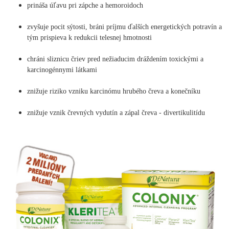
prináša úľavu pri zápche a hemoroidoch
zvyšuje pocit sýtosti, bráni príjmu ďalších energetických potravín a
tým prispieva k redukcii telesnej hmotnosti
chráni sliznicu čriev pred nežiaducim dráždením toxickými a
karcinogénnymi látkami
znižuje riziko vzniku karcinómu hrubého čreva a konečníku
znižuje vznik črevných vydutín a zápal čreva - divertikulitídu