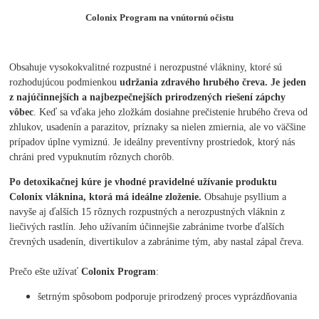
Colonix Program na vnútornú očistu
Obsahuje vysokokvalitné rozpustné i nerozpustné vlákniny, ktoré sú
rozhodujúcou podmienkou
udržania zdravého hrubého čreva. Je jeden
z najúčinnejších a najbezpečnejších prirodzených riešení zápchy
vôbec
. Keď sa vďaka jeho zložkám dosiahne prečistenie hrubého čreva od
zhlukov, usadenín a parazitov, príznaky sa nielen zmiernia, ale vo väčšine
prípadov úplne vymiznú. Je ideálny preventívny prostriedok, ktorý nás
chráni pred vypuknutím rôznych chorôb.
Po detoxikačnej kúre je vhodné pravidelné užívanie produktu
Colonix vláknina, ktorá má ideálne zloženie.
Obsahuje psyllium a
navyše aj ďalších 15 rôznych rozpustných a nerozpustných vláknin z
liečivých rastlín. Jeho užívaním účinnejšie zabránime tvorbe ďalších
črevných usadenín, divertikulov a zabránime tým, aby nastal zápal čreva.
Prečo ešte užívať
Colonix Program
:
šetrným spôsobom podporuje prirodzený proces vyprázdňovania