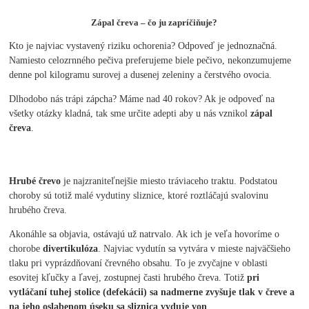
Zápal čreva – čo ju zapríčiňuje?
Kto je najviac vystavený riziku ochorenia? Odpoveď je jednoznačná.
Namiesto celozrnného pečiva preferujeme biele pečivo, nekonzumujeme
denne pol kilogramu surovej a dusenej zeleniny a čerstvého ovocia.
Dlhodobo nás trápi zápcha? Máme nad 40 rokov? Ak je odpoveď na
všetky otázky kladná, tak sme určite adepti aby u nás vznikol
zápal
čreva
.
Hrubé črevo
je najzraniteľnejšie miesto tráviaceho traktu. Podstatou
choroby sú totiž malé vydutiny sliznice, ktoré roztláčajú svalovinu
hrubého čreva.
Akonáhle sa objavia, ostávajú už natrvalo. Ak ich je veľa hovoríme o
chorobe
divertikulóza
. Najviac vydutín sa vytvára v mieste najväčšieho
tlaku pri vyprázdňovaní črevného obsahu. To je zvyčajne v oblasti
esovitej kľučky a ľavej, zostupnej časti hrubého čreva. Totiž
pri
vytláčaní tuhej stolice (defekácii) sa nadmerne zvyšuje tlak v čreve a
na jeho oslabenom úseku sa sliznica vyduje von
.