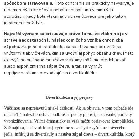
spôsobom stravovania.
Toto ochorenie sa prakticky nevyskytuje
u domorodých kmeňov a nebola ani opísaná v minulých
storočiach, kedy bola vláknina v strave človeka pre jeho telo v
ideálnom množstve.
Najväčší význam sa prisudzuje práve tomu, že vláknina je v
strave nedostatočná, následkom čoho vzniká chronická
zápcha.
Ak je ho dostatok stolica sa stáva mäkkou, zníži sa
vnútorný tlak v črevách, čím sa uvoľní aj pohyb obsahu čriev. Preto
ak zvýšime prijímané množstvo vlákniny, môžeme predchádzať
alebo aspoň zmierniť zápal čreva, a tak sa vyhnúť
nepríjemnostiam sprevádzajúcim divertikulitídu.
Divertikulóza a jej prejavy
Väčšinou sa neprejavujú nijaké ťažkosti. Ak sa objavia, v tom prípade ide
o neurčité bolesti brucha a podbrušia, pocity plnosti, nadúvanie, poruchy
vyprázdňovania. Veľmi dramaticky sa však môžu prejavovať komplikácie.
Začínajú sa, keď v niektorej vydutine sa zachytí zvyšok nestráveného
jedla, infikujú sa divertikuly a nastáva
zápal čreva
– divertikulitída, ktorý