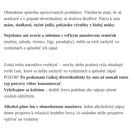
Obmedzme spotrebu upravovaných produktov. Všeobecne platí, že sú
nezdravé a v prípade divertikulózy sú doslova škodlivé. Patria k nim
mäso, sladkosti, tučné jedlá, pekárske výrobky z bielej múky.
Nejedzme ani ovocie a zeleninu s veľkým množstvom zrniečok
(maliny, jahody, černice, figy, paradajky), môžu sa totiž zachytiť vo
vydutinách a spôsobiť ich zápal.
Zrnká treba starostlivo rozhrýzť – orechy alebo pražená ryža obsahujú
tvrdé časti, ktoré sa môžu zachytiť vo vydutinách a spôsobiť zápal.
POZOR!
Po prekonaní ťažkej divertikulitídy by sme už nemali tento
typ potravy vôbec konzumovať.
Vyhýbajme sa kofeínu
– dráždi črevo podobne ako nápoje sýtené
oxidom uhličitým.
Alkohol pime len v obmedzenom množstve.
Jeden alkoholický nápoj
denne prispieva k relaxácii hrubého čreva, čo následne môže priaznivo
vplývať na vydutiny.