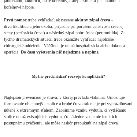
jadierkami, kukuricu, ostré koreniny, ďalej nesmie sa piť alkohol a
kofeínové nápoje.
Prvú pomoc
treba vyhľadať, ak nastane
akútny zápal čreva
-
divertikulitída a jeho okolia, prípadne pri porušení celistvosti črevnej
steny (perforácia čreva) a následný zápal pobrušnice (peritonitída). Za
týchto dramatických situácií treba okamžite vyhľadať najbližšie
chirurgické oddelenie. Väčšinou je nutná hospitalizácia alebo dokonca
operácia.
Do času vyšetrenia nič nejedzme a nepime.
Možno predchádzať rozvoju komplikácií?
Najlepšou prevenciou je strava, v ktorej prevláda vláknina. Umožňuje
formovanie objemnejšej stolice a hrubé črevo tak nie je pri vyprázdňovaní
nútené k extrémnym sťahom. Zabránime vzniku vydutín, či vytláčaniu
stolice do už existujúcich vydutín, čo následne vedie nie len k ich
postupnému zväčšeniu, ale môže neskôr prepuknúť na zápal čreva.