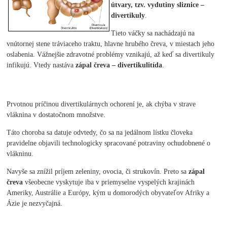
útvary, tzv. vydutiny sliznice –
divertikuly
.
Tieto váčky sa nachádzajú na
vnútornej stene tráviaceho traktu, hlavne hrubého čreva, v miestach jeho
oslabenia. Vážnejšie zdravotné problémy vznikajú, až keď sa divertikuly
infikujú. Vtedy nastáva
zápal čreva – divertikulitída
.
Prvotnou príčinou divertikulárnych ochorení je, ak chýba v strave
vláknina v dostatočnom množstve.
Táto choroba sa datuje odvtedy, čo sa na jedálnom lístku človeka
pravidelne objavili technologicky spracované potraviny ochudobnené o
vlákninu.
Navyše sa znížil príjem zeleniny, ovocia, či strukovín. Preto sa
zápal
čreva
všeobecne vyskytuje iba v priemyselne vyspelých krajinách
Ameriky, Austrálie a Európy, kým u domorodých obyvateľov Afriky a
Ázie je nezvyčajná.