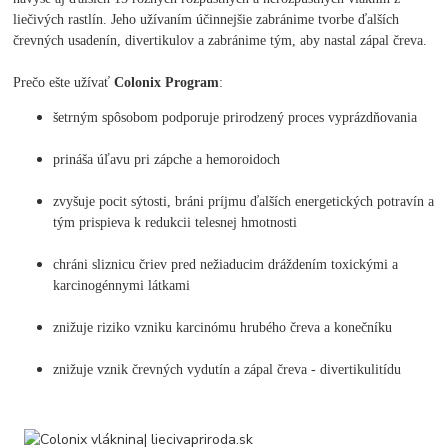
liečivých rastlín. Jeho užívaním účinnejšie zabránime tvorbe ďalších
črevných usadenín, divertikulov a zabránime tým, aby nastal zápal čreva.
Prečo ešte užívať
Colonix Program
:
šetrným spôsobom podporuje prirodzený proces vyprázdňovania
prináša úľavu pri zápche a hemoroidoch
zvyšuje pocit sýtosti, bráni príjmu ďalších energetických potravín a
tým prispieva k redukcii telesnej hmotnosti
chráni sliznicu čriev pred nežiaducim dráždením toxickými a
karcinogénnymi látkami
znižuje riziko vzniku karcinómu hrubého čreva a konečníku
znižuje vznik črevných vydutín a zápal čreva - divertikulitídu