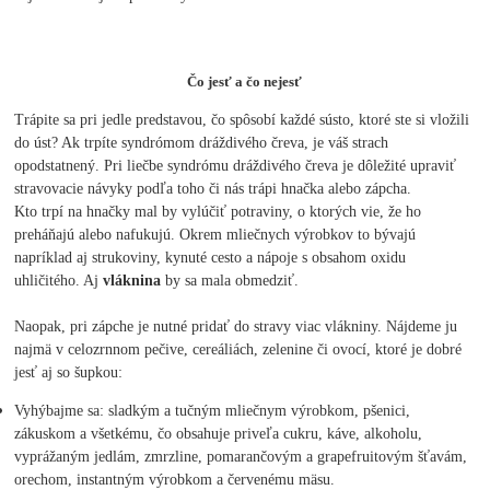
Čo jesť a čo nejesť
Trápite sa pri jedle predstavou, čo spôsobí každé sústo, ktoré ste si vložili
do úst? Ak trpíte syndrómom dráždivého čreva, je váš strach
opodstatnený. Pri liečbe syndrómu dráždivého čreva je dôležité upraviť
stravovacie návyky podľa toho či nás trápi hnačka alebo zápcha.
Kto trpí na hnačky mal by vylúčiť potraviny, o ktorých vie, že ho
preháňajú alebo nafukujú. Okrem mliečnych výrobkov to bývajú
napríklad aj strukoviny, kynuté cesto a nápoje s obsahom oxidu
uhličitého. Aj
vláknina
by sa mala obmedziť.
Naopak, pri zápche je nutné pridať do stravy viac vlákniny. Nájdeme ju
najmä v celozrnnom pečive, cereáliách, zelenine či ovocí, ktoré je dobré
jesť aj so šupkou:
Vyhýbajme sa: sladkým a tučným mliečnym výrobkom, pšenici,
zákuskom a všetkému, čo obsahuje priveľa cukru, káve, alkoholu,
vyprážaným jedlám, zmrzline, pomarančovým a grapefruitovým šťavám,
orechom, instantným výrobkom a červenému mäsu.