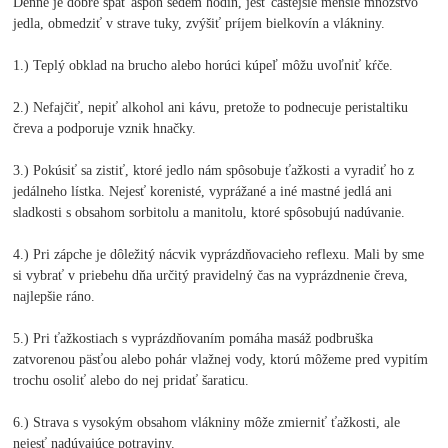
Denne je dobré spať aspoň sedem hodín, jesť častejšie menšie množstvo
jedla, obmedziť v strave tuky, zvýšiť príjem bielkovín a vlákniny.
1.) Teplý obklad na brucho alebo horúci kúpeľ môžu uvoľniť kŕče.
2.) Nefajčiť, nepiť alkohol ani kávu, pretože to podnecuje peristaltiku
čreva a podporuje vznik hnačky.
3.) Pokúsiť sa zistiť, ktoré jedlo nám spôsobuje ťažkosti a vyradiť ho z
jedálneho lístka. Nejesť korenisté, vyprážané a iné mastné jedlá ani
sladkosti s obsahom sorbitolu a manitolu, ktoré spôsobujú nadúvanie.
4.) Pri zápche je dôležitý nácvik vyprázdňovacieho reflexu. Mali by sme
si vybrať v priebehu dňa určitý pravidelný čas na vyprázdnenie čreva,
najlepšie ráno.
5.) Pri ťažkostiach s vyprázdňovaním pomáha masáž podbruška
zatvorenou päsťou alebo pohár vlažnej vody, ktorú môžeme pred vypitím
trochu osoliť alebo do nej pridať šaraticu.
6.) Strava s vysokým obsahom vlákniny môže zmierniť ťažkosti, ale
nejesť nadúvajúce potraviny.