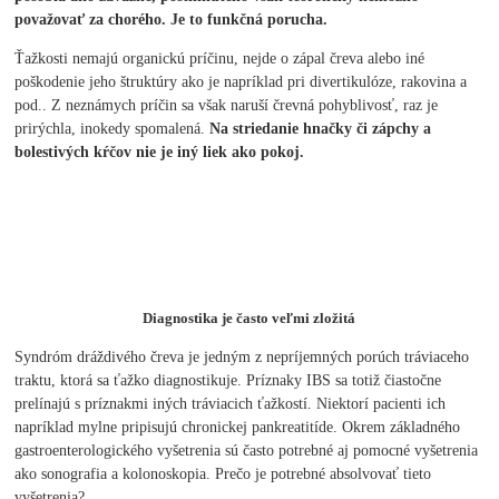
považovať za chorého. Je to funkčná porucha.
Ťažkosti nemajú organickú príčinu, nejde o zápal čreva alebo iné
poškodenie jeho štruktúry ako je napríklad pri divertikulóze, rakovina a
pod.. Z neznámych príčin sa však naruší črevná pohyblivosť, raz je
prirýchla, inokedy spomalená.
Na striedanie hnačky či zápchy a
bolestivých kŕčov nie je iný liek ako pokoj.
Diagnostika je často veľmi zložitá
Syndróm dráždivého čreva je jedným z nepríjemných porúch tráviaceho
traktu, ktorá sa ťažko diagnostikuje. Príznaky IBS sa totiž čiastočne
prelínajú s príznakmi iných tráviacich ťažkostí. Niektorí pacienti ich
napríklad mylne pripisujú chronickej pankreatitíde. Okrem základného
gastroenterologického vyšetrenia sú často potrebné aj pomocné vyšetrenia
ako sonografia a kolonoskopia. Prečo je potrebné absolvovať tieto
vyšetrenia?