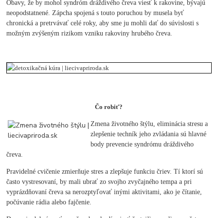
Obavy, že by mohol syndróm dráždivého čreva viesť k rakovine, bývajú
neopodstatnené. Zápcha spojená s touto poruchou by musela byť
chronická a pretrvávať celé roky, aby sme ju mohli dať do súvislosti s
možným zvýšeným rizikom vzniku rakoviny hrubého čreva.
Čo robiť?
Zmena životného štýlu, eliminácia stresu a
zlepšenie techník jeho zvládania sú hlavné
body prevencie syndrómu dráždivého
čreva.
Pravidelné cvičenie zmierňuje stres a zlepšuje funkciu čriev. Tí ktorí sú
často vystresovaní, by mali ubrať zo svojho zvyčajného tempa a pri
vyprázdňovaní čreva sa nerozptyľovať inými aktivitami, ako je čítanie,
počúvanie rádia alebo fajčenie.