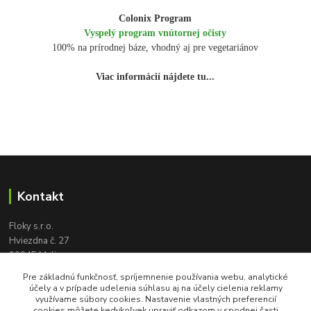
Colonix Program
Vyspelý program vnútornej očisty
100% na prírodnej báze, vhodný aj pre vegetariánov
Viac informácií nájdete tu...
Kontakt
Floky s.r.o.
Hviezdna č. 27
90045 Malinovo
tel:
+421 905 617 131
Pre základnú funkčnosť, spríjemnenie používania webu, analytické
floky2004@gmail.com
účely a v prípade udelenia súhlasu aj na účely cielenia reklamy
využívame súbory cookies. Nastavenie vlastných preferencií
cookies môžete kedykoľvek upraviť odkazom v spodnej časti