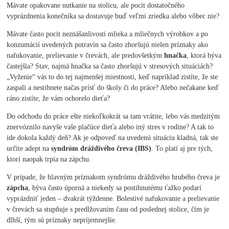
Mávate opakovane nutkanie na stolicu, ale pocit dostatočného
vyprázdnenia konečníka sa dostavuje buď veľmi zriedka alebo vôbec nie?
Mávate často pocit neznášanlivosti mlieka a mliečnych výrobkov a po
konzumácií uvedených potravín sa často zhoršujú nielen príznaky ako
nafukovanie, prelievanie v črevách, ale predovšetkým
hnačka
, ktorá býva
častejšia? Stav, najmä hnačka sa často zhoršujú v stresových situáciách?
„Vyženie“ vás to do tej najmenšej miestnosti, keď napríklad zistíte, že ste
zaspali a nestihnete načas prísť do školy či do práce? Alebo nečakane keď
ráno zistíte, že vám ochorelo dieťa?
Do odchodu do práce ešte niekoľkokrát sa tam vrátite, lebo vás medzitým
znervóznilo navyše vaše plačúce dieťa alebo iný stres v rodine? A tak to
ide dokola každý deň? Ak je odpoveď na uvedenú situáciu kladná, tak ste
určite adept na
syndróm dráždivého čreva (IBS)
. To platí aj pre tých,
ktorí naopak trpia na zápchu.
V prípade, že hlavným príznakom syndrómu dráždivého hrubého čreva je
zápcha
, býva často úporná a niekedy sa postihnutému ťažko podarí
vyprázdniť jeden – dvakrát týždenne. Bolestivé nafukovanie a prelievanie
v črevách sa stupňuje s predlžovaním času od poslednej stolice, čím je
dlhší, tým sú príznaky nepríjemnejšie.