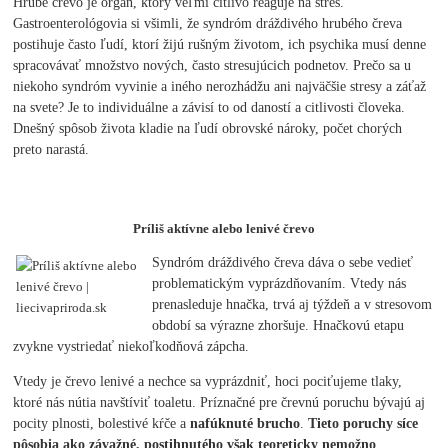
Hrubé črevo je orgán, ktorý veľmi citlivo reaguje na stres.
Gastroenterológovia si všimli, že syndróm dráždivého hrubého čreva
postihuje často ľudí, ktorí žijú rušným životom, ich psychika musí denne
spracovávať množstvo nových, často stresujúcich podnetov. Prečo sa u
niekoho syndróm vyvinie a iného nerozhádžu ani najväčšie stresy a záťaž
na svete? Je to individuálne a závisí to od daností a citlivosti človeka.
Dnešný spôsob života kladie na ľudí obrovské nároky, počet chorých
preto narastá.
Príliš aktívne alebo lenivé črevo
Syndróm dráždivého čreva dáva o sebe vedieť
problematickým vyprázdňovaním. Vtedy nás
prenasleduje hnačka, trvá aj týždeň a v stresovom
období sa výrazne zhoršuje. Hnačkovú etapu
zvykne vystriedať niekoľkodňová zápcha.
Vtedy je črevo lenivé a nechce sa vyprázdniť, hoci pociťujeme tlaky,
ktoré nás nútia navštíviť toaletu. Príznačné pre črevnú poruchu bývajú aj
pocity plnosti, bolestivé kŕče a
nafúknuté brucho
.
Tieto poruchy síce
pôsobia ako závažné, postihnutého však teoreticky nemožno