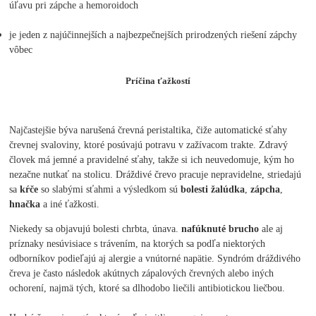
úľavu pri zápche a hemoroidoch
je jeden z najúčinnejších a najbezpečnejších prirodzených riešení zápchy
vôbec
Príčina ťažkostí
Najčastejšie býva narušená črevná peristaltika, čiže automatické sťahy
črevnej svaloviny, ktoré posúvajú potravu v zažívacom trakte. Zdravý
človek má jemné a pravidelné sťahy, takže si ich neuvedomuje, kým ho
nezačne nutkať na stolicu. Dráždivé črevo pracuje nepravidelne, striedajú
sa
kŕče
so slabými sťahmi a výsledkom sú
bolesti žalúdka
,
zápcha
,
hnačka
a iné ťažkosti.
Niekedy sa objavujú bolesti chrbta, únava.
nafúknuté brucho
ale aj
príznaky nesúvisiace s trávením, na ktorých sa podľa niektorých
odborníkov podieľajú aj alergie a vnútorné napätie. Syndróm dráždivého
čreva je často následok akútnych zápalových črevných alebo iných
ochorení, najmä tých, ktoré sa dlhodobo liečili antibiotickou liečbou.