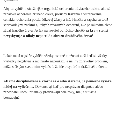
Aby sa vylúčili závažnejšie organické ochorenia tráviaceho traktu, ako sú
zápalové ochorenia hrubého čreva, poruchy trávenia a vstrebávania,
celiakia, ochorenia podžalúdkovej žľazy a iné. Hnačka a zápcha sú totiž
sprievodnými znakmi aj takých závažných ochorení, ako je rakovina alebo
zápal hrubého čreva. Avšak na rozdiel od týchto chorôb
sa krv v stolici
nevyskytuje a nikdy nepatrí do obrazu dráždivého čreva
!
Lekár musí najskôr vylúčiť všetky ostatné možnosti a až keď sú všetky
výsledky negatívne a nič naisto nepoukazuje na iný zdravotný problém,
môže s čistým svedomím vyhlásiť, že ide o syndróm dráždivého čreva.
Ak sme disciplinovaní a vzorne sa o seba staráme, je pomerne vysoká
nádej na vyliečenie.
Dokonca aj keď pre nesprávnu diagnózu alebo
zanedbanú liečbu príznaky pretrvávajú celé roky, nie je situácia
beznádejná.