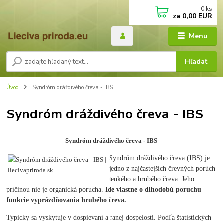
0
ks
za
0,00 EUR
Menu
Hľadať
Úvod
Syndróm dráždivého čreva - IBS
Syndróm dráždivého čreva - IBS
Syndróm dráždivého čreva - IBS
Syndróm dráždivého čreva (IBS) je
jedno z najčastejších črevných porúch
tenkého a hrubého čreva. Jeho
príčinou nie je organická porucha.
Ide vlastne o dlhodobú poruchu
funkcie vyprázdňovania hrubého čreva.
Typicky sa vyskytuje v dospievaní a ranej dospelosti. Podľa štatistických