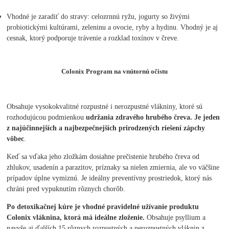
Vhodné je zaradiť do stravy: celozrnnú ryžu, jogurty so živými
probiotickými kultúrami, zeleninu a ovocie, ryby a hydinu. Vhodný je aj
cesnak, ktorý podporuje trávenie a rozklad toxínov v čreve.
Colonix Program na vnútornú očistu
Obsahuje vysokokvalitné rozpustné i nerozpustné vlákniny, ktoré sú
rozhodujúcou podmienkou
udržania zdravého hrubého čreva. Je jeden
z najúčinnejších a najbezpečnejších prirodzených riešení zápchy
vôbec
.
Keď sa vďaka jeho zložkám dosiahne prečistenie hrubého čreva od
zhlukov, usadenín a parazitov, príznaky sa nielen zmiernia, ale vo väčšine
prípadov úplne vymiznú. Je ideálny preventívny prostriedok, ktorý nás
chráni pred vypuknutím rôznych chorôb.
Po detoxikačnej kúre je vhodné pravidelné užívanie produktu
Colonix vláknina, ktorá má ideálne zloženie.
Obsahuje psyllium a
navyše aj ďalších 15 rôznych rozpustných a nerozpustných vláknin z