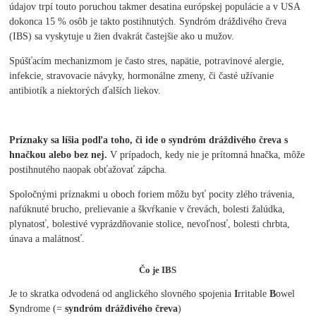
údajov trpí touto poruchou takmer desatina európskej populácie a v USA
dokonca 15 % osôb je takto postihnutých. Syndróm dráždivého čreva
(IBS) sa vyskytuje u žien dvakrát častejšie ako u mužov.
Spúšťacím mechanizmom je často stres, napätie, potravinové alergie,
infekcie, stravovacie návyky, hormonálne zmeny, či časté užívanie
antibiotík a niektorých ďalších liekov.
Príznaky sa líšia podľa toho, či ide o syndróm dráždivého čreva s
hnačkou alebo bez nej.
V prípadoch, kedy nie je prítomná hnačka, môže
postihnutého naopak obťažovať zápcha.
Spoločnými príznakmi u oboch foriem môžu byť pocity zlého trávenia,
nafúknuté brucho, prelievanie a škvŕkanie v črevách, bolesti žalúdka,
plynatosť, bolestivé vyprázdňovanie stolice, nevoľnosť, bolesti chrbta,
únava a malátnosť.
Čo je IBS
Je to skratka odvodená od anglického slovného spojenia
I
rritable
B
owel
S
yndrome (=
syndróm dráždivého čreva
)