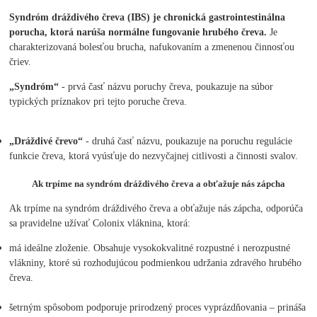
Syndróm dráždivého čreva (IBS) je chronická gastrointestinálna
porucha, ktorá narúša normálne fungovanie hrubého čreva.
Je
charakterizovaná bolesťou brucha, nafukovaním a zmenenou činnosťou
čriev.
„Syndróm“
- prvá časť názvu poruchy čreva, poukazuje na súbor
typických príznakov pri tejto poruche čreva.
„Dráždivé črevo“
- druhá časť názvu, poukazuje na poruchu regulácie
funkcie čreva, ktorá vyúsťuje do nezvyčajnej citlivosti a činnosti svalov.
Ak trpíme na syndróm dráždivého čreva a obťažuje nás zápcha
Ak trpíme na syndróm dráždivého čreva a obťažuje nás zápcha, odporúča
sa pravidelne užívať Colonix vláknina, ktorá:
má ideálne zloženie. Obsahuje vysokokvalitné rozpustné i nerozpustné
vlákniny, ktoré sú rozhodujúcou podmienkou udržania zdravého hrubého
čreva.
šetrným spôsobom podporuje prirodzený proces vyprázdňovania – prináša