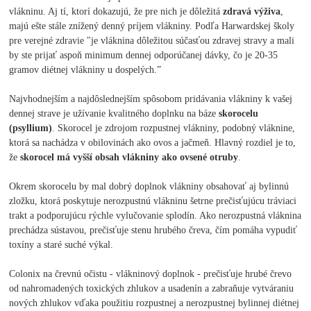
vlákninu. Aj tí, ktorí dokazujú, že pre nich je dôležitá
zdravá výživa
,
majú ešte stále znížený denný príjem vlákniny. Podľa Harwardskej školy
pre verejné zdravie "je vláknina dôležitou súčasťou zdravej stravy a mali
by ste prijať aspoň minimum dennej odporúčanej dávky, čo je 20-35
gramov diétnej vlákniny u dospelých.”
Najvhodnejším a najdôslednejším spôsobom pridávania vlákniny k vašej
dennej strave je užívanie kvalitného doplnku na báze
skorocelu
(psyllium)
. Skorocel je zdrojom rozpustnej vlákniny, podobný vláknine,
ktorá sa nachádza v obilovinách ako ovos a jačmeň. Hlavný rozdiel je to,
že
skorocel má vyšší obsah vlákniny ako ovsené otruby
.
Okrem skorocelu by mal dobrý doplnok vlákniny obsahovať aj bylinnú
zložku, ktorá poskytuje nerozpustnú vlákninu šetrne prečisťujúcu tráviaci
trakt a podporujúcu rýchle vylučovanie splodín. Ako nerozpustná vláknina
prechádza sústavou, prečisťuje stenu hrubého čreva, čím pomáha vypudiť
toxíny a staré suché výkal.
Colonix na črevnú očistu - vlákninový doplnok - prečisťuje hrubé črevo
od nahromadených toxických zhlukov a usadenín a zabraňuje vytváraniu
nových zhlukov vďaka použitiu rozpustnej a nerozpustnej bylinnej diétnej