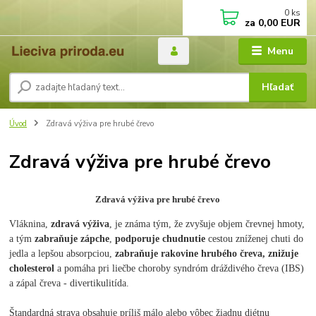
0
ks
za
0,00 EUR
Menu
Hľadať
Úvod
Zdravá výživa pre hrubé črevo
Zdravá výživa pre hrubé črevo
Zdravá výživa pre hrubé črevo
Vláknina,
zdravá výživa
, je známa tým, že zvyšuje objem črevnej hmoty,
a tým
zabraňuje zápche
,
podporuje chudnutie
cestou zníženej chuti do
jedla a lepšou absorpciou,
zabraňuje rakovine hrubého čreva, znižuje
cholesterol
a pomáha pri liečbe choroby syndróm dráždivého čreva (IBS)
a zápal čreva - divertikulitída.
Štandardná strava obsahuje príliš málo alebo vôbec žiadnu diétnu