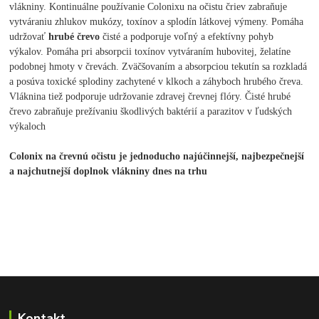
vlákniny. Kontinuálne používanie Colonixu na očistu čriev zabraňuje
vytváraniu zhlukov mukózy, toxínov a splodín látkovej výmeny. Pomáha
udržovať
hrubé črevo
čisté a podporuje voľný a efektívny pohyb
výkalov. Pomáha pri absorpcii toxínov vytváraním hubovitej, želatíne
podobnej hmoty v črevách. Zväčšovaním a absorpciou tekutín sa rozkladá
a posúva toxické splodiny zachytené v klkoch a záhyboch hrubého čreva.
Vláknina tiež podporuje udržovanie zdravej črevnej flóry. Čisté hrubé
črevo zabraňuje prežívaniu škodlivých baktérií a parazitov v ľudských
výkaloch
Colonix na črevnú očistu je jednoducho najúčinnejší, najbezpečnejší
a najchutnejší doplnok vlákniny dnes na trhu
Kontakt