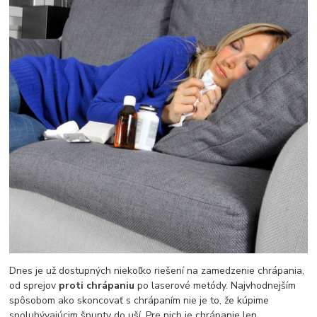
Dnes je už dostupných niekoľko riešení na zamedzenie chrápania,
od sprejov
proti chrápaniu
po laserové metódy. Najvhodnejším
spôsobom ako skoncovať s chrápaním nie je to, že kúpime
spolubývajúcim špunty do uší. Pre nich je chrápanie len