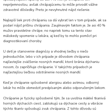
nepríjemnosťou, avšak chrápajúcemu to môže privodiť vážne
zdravotné dôsledky. Preto je nevyhnutné nájsť riešenie.
Najlepší liek proti chrápaniu sa dá vybrať len v tom prípade, ak sa
podarí nájsť príčinu chrápania. Zaujímavým faktom je, že asi 40 %
mužov pravidelne chrápe, no napriek tomu sa tento stav
málokedy spomenie u lekára, aj keď by to mohlo pomôcť pri
diagnostikovaní choroby.
U detí je stanovenie diagnózy a vhodnej liečby o niečo
jednoduchšie, lebo v ich prípade je dôvodom chrápania
najčastejšie zväčšenie nosných mandlí, ktoré bránia dýchaniu
nosom, čo zapríčiňuje chrápanie. V takýchto prípadoch je
najčastejšou liečbou odstránenie nosných mandlí.
Keď je chrápanie spôsobené alergiou alebo astmou, odborný
lekár ho môže obmedziť predpísaným alebo odporučeným liekom.
Chrápanie je fyzicky spôsobené tým, že sa uvoľnia mäkké tkanivá
horných dýchacích ciest, zablokujú sa dýchacie cesty a vibrácie
týchto tkanív spôsobujú zvuk chrápania. Z tohto dôvodu sú