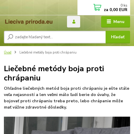
0
ks
za
0,00 EUR
Menu
Hľadať
Úvod
Liečebné metódy boja proti chrápaniu
Liečebné metódy boja proti
chrápaniu
Ohľadne liečebných metód boja proti chrápaniu je ešte stále
veľa nejasností a len veľmi málo ľudí berie do úvahy, že
bojovať proti chrápaniu treba preto, lebo chrápanie môže
mať vážne zdravotné dôsledky.