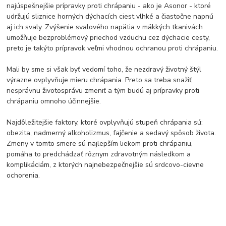
najúspešnejšie prípravky proti chrápaniu - ako je Asonor - ktoré
udržujú sliznice horných dýchacích ciest vlhké a čiastočne napnú
aj ich svaly. Zvýšenie svalového napätia v mäkkých tkanivách
umožňuje bezproblémový priechod vzduchu cez dýchacie cesty,
preto je takýto prípravok veľmi vhodnou ochranou proti chrápaniu.
Mali by sme si však byť vedomí toho, že nezdravý životný štýl
výrazne ovplyvňuje mieru chrápania. Preto sa treba snažiť
nesprávnu životosprávu zmeniť a tým budú aj prípravky proti
chrápaniu omnoho účinnejšie.
Najdôležitejšie faktory, ktoré ovplyvňujú stupeň chrápania sú:
obezita, nadmerný alkoholizmus, fajčenie a sedavý spôsob života.
Zmeny v tomto smere sú najlepším liekom proti chrápaniu,
pomáha to predchádzať rôznym zdravotným následkom a
komplikáciám, z ktorých najnebezpečnejšie sú srdcovo-cievne
ochorenia.