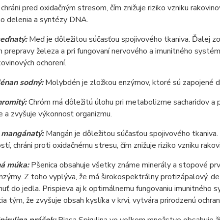
chráni pred oxidačným stresom, čím znižuje riziko vzniku rakovino
o delenia a syntézy DNA.
meďnatý:
Meď je dôležitou súčasťou spojivového tkaniva. Ďalej zoh
 prepravy železa a pri fungovaní nervového a imunitného systému
kovinových ochorení.
énan sodný:
Molybdén je zložkou enzýmov, ktoré sú zapojené d
hromitý:
Chróm má dôležitú úlohu pri metabolizme sacharidov a pri 
e a zvyšuje výkonnosť organizmu.
d mangánatý:
Mangán je dôležitou súčasťou spojivového tkaniva. Dô
stí, chráni proti oxidačnému stresu, čím znižuje riziko vzniku rako
ná múka:
Pšenica obsahuje všetky známe minerály a stopové prvky
nzýmy. Z toho vyplýva, že má širokospektrálny protizápalový, deto
huť do jedla. Prispieva aj k optimálnemu fungovaniu imunitného s
a tým, že zvyšuje obsah kyslíka v krvi, vytvára prirodzenú ochr