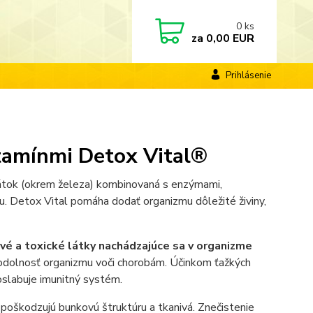
0
ks
za
0,00 EUR
Prihlásenie
itamínmi Detox Vital®
látok (okrem železa) kombinovaná s enzýmami,
u. Detox Vital pomáha dodať organizmu dôležité živiny,
ivé a toxické látky nachádzajúce sa v organizme
e odolnosť organizmu voči chorobám. Účinkom ťažkých
zoslabuje imunitný systém.
 poškodzujú bunkovú štruktúru a tkanivá. Znečistenie