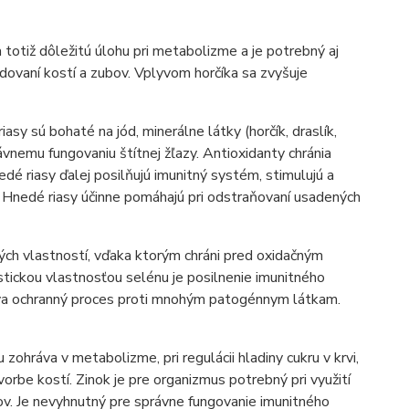
 totiž dôležitú úlohu pri metabolizme a je potrebný aj
udovaní kostí a zubov. Vplyvom horčíka sa zvyšuje
asy sú bohaté na jód, minerálne látky (horčík, draslík,
ávnemu fungovaniu štítnej žľazy. Antioxidanty chránia
é riasy ďalej posilňujú imunitný systém, stimulujú a
 Hnedé riasy účinne pomáhajú pri odstraňovaní usadených
ných vlastností, vďaka ktorým chráni pred oxidačným
istickou vlastnosťou selénu je posilnenie imunitného
ráva ochranný proces proti mnohým patogénnym látkam.
zohráva v metabolizme, pri regulácii hladiny cukru v krvi,
orbe kostí. Zinok je pre organizmus potrebný pri využití
sov. Je nevyhnutný pre správne fungovanie imunitného