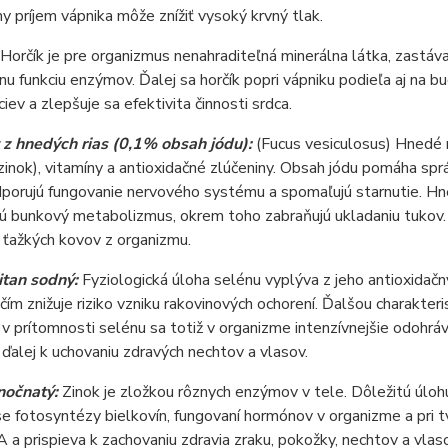
 príjem vápnika môže znížiť vysoký krvný tlak.
Horčík je pre organizmus nenahraditeľná minerálna látka, zastáva
nu funkciu enzýmov. Ďalej sa horčík popri vápniku podieľa aj na b
ciev a zlepšuje sa efektivita činnosti srdca.
 z hnedých rias (0,1% obsah jódu):
(Fucus vesiculosus) Hnedé ri
zinok), vitamíny a antioxidačné zlúčeniny. Obsah jódu pomáha spr
dporujú fungovanie nervového systému a spomaľujú starnutie. Hned
ú bunkový metabolizmus, okrem toho zabraňujú ukladaniu tukov.
 ťažkých kovov z organizmu.
itan sodný:
Fyziologická úloha selénu vyplýva z jeho antioxidač
čím znižuje riziko vzniku rakovinových ochorení. Ďalšou charakter
v prítomnosti selénu sa totiž v organizme intenzívnejšie odoh
 ďalej k uchovaniu zdravých nechtov a vlasov.
nočnatý:
Zinok je zložkou rôznych enzýmov v tele. Dôležitú úlohu 
se fotosyntézy bielkovín, fungovaní hormónov v organizme a pri tv
A a prispieva k zachovaniu zdravia zraku, pokožky, nechtov a vla