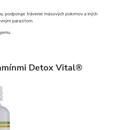
iny, podporuje trávenie mäsových pokrmov a iných
revným parazitom.
bjemu.
tamínmi
Detox Vital®