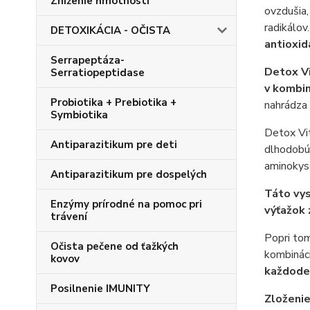
Zníženie hmotnosti
ovzdušia,
radikálov
DETOXIKÁCIA - OČISTA
antioxid
Serrapeptáza-
Detox Vi
Serratiopeptidase
v kombin
Probiotika + Prebiotika +
nahrádza 
Symbiotika
Detox Vit
Antiparazitikum pre deti
dlhodobú 
aminokysel
Antiparazitikum pre dospelých
Táto vys
Enzýmy prírodné na pomoc pri
výťažok 
trávení
Popri tom
Očista pečene od ťažkých
kombinác
kovov
každoden
Posilnenie IMUNITY
Zloženie