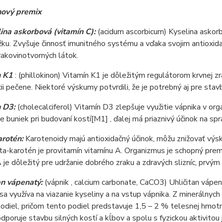
nový premix
lina askorbová (vitamín C):
(acidum ascorbicum) Kyselina askor
ku. Zvyšuje činnosť imunitného systému a vďaka svojim antioxi
rakovinotvorných látok.
n K1
: (phillokinon) Vitamín K1 je dôležitým regulátorom krvnej zr
ii pečene. Niektoré výskumy potvrdili, že je potrebný aj pre stavb
 D3:
(cholecalciferol) Vitamín D3 zlepšuje využitie vápnika v or
e buniek pri budovaní kostí[M1] , ďalej má priaznivý účinok na s
arotén:
Karotenoidy majú antioxidačný účinok, môžu znižovať výs
ta-karotén je provitamín vitamínu A. Organizmus je schopný pr
 je dôležitý pre udržanie dobrého zraku a zdravých slizníc, prvý
an vápenatý:
(vápnik , calcium carbonate, CaCO3) Uhličitan vápena
sa využíva na viazanie kyseliny a na vstup vápnika. Z minerálnyc
podiel, pričom tento podiel predstavuje 1,5 – 2 % telesnej hmo
dporuje stavbu silných kostí a kĺbov a spolu s fyzickou aktivitou j