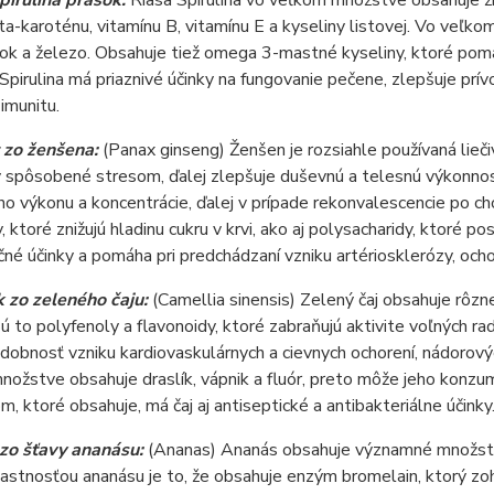
pirulina prášok:
Riasa Spirulina vo veľkom množstve obsahuje ž
a-karoténu, vitamínu B, vitamínu E a kyseliny listovej. Vo veľkom
nok a železo. Obsahuje tiež omega 3-mastné kyseliny, ktoré pomá
 Spirulina má priaznivé účinky na fungovanie pečene, zlepšuje prív
 imunitu.
 zo ženšena:
(Panax ginseng) Ženšen je rozsiahle používaná lieč
 spôsobené stresom, ďalej zlepšuje duševnú a telesnú výkonnosť
o výkonu a koncentrácie, ďalej v prípade rekonvalescencie po c
, ktoré znižujú hladinu cukru v krvi, ako aj polysacharidy, ktoré p
čné účinky a pomáha pri predchádzaní vzniku artériosklerózy, ocho
 zo zeleného čaju:
(Camellia sinensis) Zelený čaj obsahuje rôzn
Sú to polyfenoly a flavonoidy, ktoré zabraňujú aktivite voľných ra
obnosť vzniku kardiovaskulárnych a cievnych ochorení, nádorovýc
ožstve obsahuje draslík, vápnik a fluór, preto môže jeho konzu
m, ktoré obsahuje, má čaj aj antiseptické a antibakteriálne účinky
zo šťavy ananásu:
(Ananas) Ananás obsahuje významné množstvo 
astnosťou ananásu je to, že obsahuje enzým bromelain, ktorý zohr