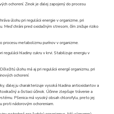
vých ochorení. Zinok je ďalej zapojený do procesu
ráva úlohu pri regulácii energie v organizme, pri
. Meď chráni pred oxidačným stresom, čím znižuje riziko
o procesu metabolizmu purínov v organizme.
regulácii hladiny cukru v krvi. Stabilizuje energiu v
ležitú úlohu má aj pri regulácii energií organizmu, pri
vinových ochorení.
, ďalej ju charakterizuje vysoká hladina antioxidantov a
xikačný a čistiaci účinok. Účinne zlepšuje trávenie a
ystému. Pšenica má vysoký obsah chlorofylu, preto jej
anu proti nádorovým ochoreniam.