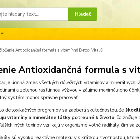
Hľadať
loženie Antioxidančná formula s vitamínmi Detox Vital®
enie Antioxidančná formula s v
al je účinná zmes všetkých dôležitých vitamínov a minerálnych 
linami a zelenou rastlinnou výživou v záujme maximálneho účink
itný systém mohol správne pracovať.
lo detoxikačných programov sa zaoberá skutočnosťou, že
škodl
jú vitamíny a minerálne látky potrebné k životu
, čo znižuj
alších iných toxínov vznikajú v organizme voľné radikály, čím sa 
ikály sú vysoko reaktívne molekuly s krátkou životnosťou, ktoré