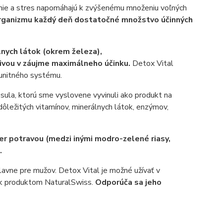
jčenie a stres napomáhajú k zvýšenému množeniu voľných
 organizmu každý deň dostatočné množstvo účinných
lnych látok (okrem železa),
živou v záujme maximálneho účinku.
Detox Vital
munitného systému.
sula, ktorú sme vyslovene vyvinuli ako produkt na
ôležitých vitamínov, minerálnych látok, enzýmov,
per potravou (medzi inými modro-zelené riasy,
.
lavne pre mužov. Detox Vital je možné užívať v
ek produktom NaturalSwiss.
Odporúča sa jeho