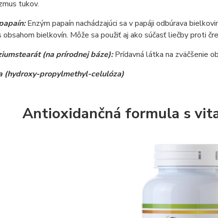
zmus tukov.
papaín:
Enzým papaín nachádzajúci sa v papáji odbúrava bielkov
s obsahom bielkovín. Môže sa použiť aj ako súčasť liečby proti č
umstearát (na prírodnej báze):
Prídavná látka na zväčšenie o
 (hydroxy-propylmethyl-celulóza)
Antioxidančná formula s vi