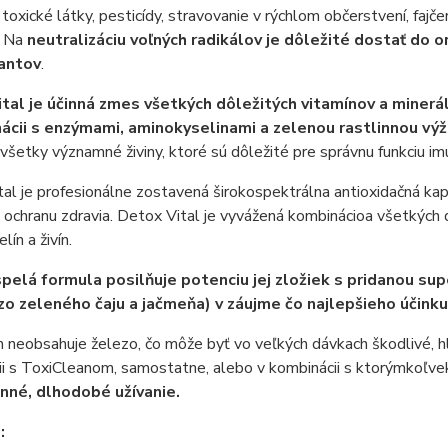
 toxické látky, pesticídy, stravovanie v rýchlom občerstvení, fa
. Na
neutralizáciu voľných radikálov je dôležité dostať do
antov
.
tal je účinná zmes všetkých dôležitých vitamínov a minerá
ácii s enzýmami, aminokyselinami a zelenou rastlinnou vý
všetky významné živiny, ktoré sú dôležité pre správnu funkciu i
al je profesionálne zostavená širokospektrálna antioxidačná kap
ochranu zdravia. Detox Vital je vyvážená kombinácioa všetkých d
ín a živín.
pelá formula posilňuje potenciu jej zložiek s pridanou su
zo zeleného čaju a jačmeňa) v záujme čo najlepšieho účinku
 neobsahuje železo, čo môže byť vo veľkých dávkach škodlivé, h
ii s ToxiCleanom, samostatne, alebo v kombinácii s ktorýmkoľv
né, dlhodobé užívanie.
: