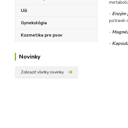
metaboli
Uši
-
Enzým 
potravín 
Gynekológia
-
Magnézi
Kozmetika pre psov
-
Kapsula
Novinky
Zobraziť všetky novinky