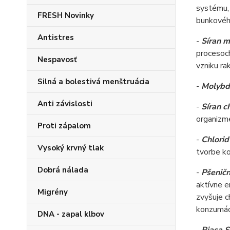
systému, 
FRESH Novinky
bunkovéh
Antistres
-
Síran 
procesoch
Nespavosť
vzniku ra
Silná a bolestivá menštruácia
-
Molybd
Anti závislosti
-
Síran c
organizm
Proti zápalom
-
Chlori
Vysoký krvný tlak
tvorbe ko
Dobrá nálada
-
Pšenič
aktívne e
Migrény
zvyšuje c
konzumáci
DNA - zapal klbov