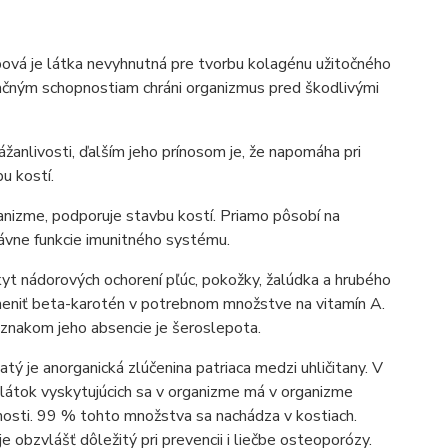
bová je látka nevyhnutná pre tvorbu kolagénu užitočného
dačným schopnostiam chráni organizmus pred škodlivými
ážanlivosti, ďalším jeho prínosom je, že napomáha pri
u kostí.
ganizme, podporuje stavbu kostí. Priamo pôsobí na
právne funkcie imunitného systému.
kyt nádorových ochorení pľúc, pokožky, žalúdka a hrubého
emeniť beta-karotén v potrebnom množstve na vitamín A.
m znakom jeho absencie je šeroslepota.
tý je anorganická zlúčenina patriaca medzi uhličitany. V
h látok vyskytujúcich sa v organizme má v organizme
tnosti. 99 % tohto množstva sa nachádza v kostiach.
e obzvlášť dôležitý pri prevencii i liečbe osteoporózy.