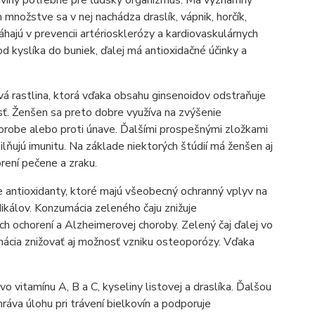
iviny potrebné pre ľudský organizmus. Má významný
 množstve sa v nej nachádza draslík, vápnik, horčík,
hajú v prevencii artériosklerózy a kardiovaskulárnych
od kyslíka do buniek, ďalej má antioxidačné účinky a
ivá rastlina, ktorá vďaka obsahu ginsenoidov odstraňuje
. Ženšen sa preto dobre využíva na zvýšenie
horobe alebo proti únave. Ďalšími prospešnými zložkami
osilňujú imunitu. Na základe niektorých štúdií má ženšen aj
rení pečene a zraku.
e antioxidanty, ktoré majú všeobecný ochranný vplyv na
dikálov. Konzumácia zeleného čaju znižuje
h ochorení a Alzheimerovej choroby. Zelený čaj ďalej vo
mácia znižovať aj možnosť vzniku osteoporózy. Vďaka
.
vitamínu A, B a C, kyseliny listovej a draslíka. Ďalšou
áva úlohu pri trávení bielkovín a podporuje