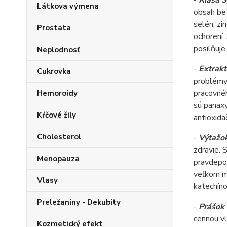
-
Riasa S
Látkova výmena
obsah bet
selén, zi
Prostata
ochorení.
posilňuje
Neplodnosť
-
Extrakt
Cukrovka
problémy
pracovnéh
Hemoroidy
sú panaxy
Kŕčové žily
antioxida
Cholesterol
-
Výťažok
zdravie. 
Menopauza
pravdepod
veľkom mn
Vlasy
katechíno
Preležaniny - Dekubity
-
Prášok 
cennou vl
Kozmetický efekt