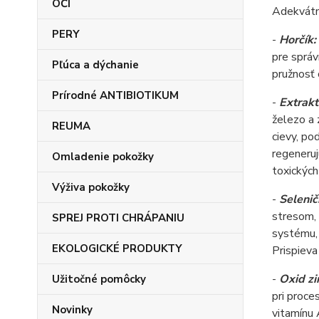
OČI
Adekvátny
PERY
-
Horčík:
pre správ
Pľúca a dýchanie
pružnosť 
Prírodné ANTIBIOTIKUM
-
Extrakt
železo a 
REUMA
cievy, po
regeneruj
Omladenie pokožky
toxických
Výživa pokožky
-
Selenič
stresom, 
SPREJ PROTI CHRÁPANIU
systému, 
EKOLOGICKÉ PRODUKTY
Prispieva
-
Oxid zi
Užitočné pomôcky
pri proce
Novinky
vitamínu 