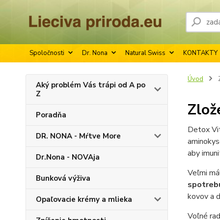
Spoločnosti
Dr. Nona
Natural Swiss
KONTAKTY
Úvod
Z
Aký problém Vás trápi od A po
Z
Zlož
Poradňa
Detox Vit
DR. NONA - Mŕtve More
aminokyse
aby imun
Dr.Nona - NOVAja
Veľmi má
Bunková výživa
spotrebu
kovov a ď
Opaľovacie krémy a mlieka
Voľné rad