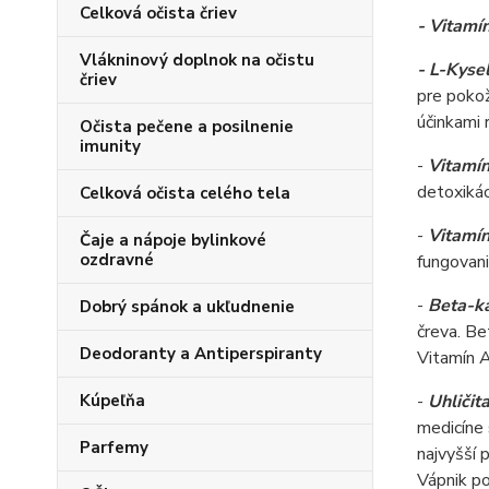
Celková očista čriev
- Vitamí
Vlákninový doplnok na očistu
- L-Kyse
čriev
pre pokož
účinkami 
Očista pečene a posilnenie
imunity
-
Vitamí
detoxikác
Celková očista celého tela
-
Vitamín
Čaje a nápoje bylinkové
ozdravné
fungovani
-
Beta-k
Dobrý spánok a ukľudnenie
čreva. Be
Deodoranty a Antiperspiranty
Vitamín A
Kúpeľňa
-
Uhličit
medicíne 
Parfemy
najvyšší 
Vápnik po