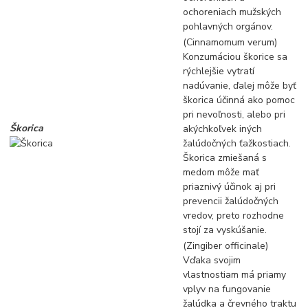
ochoreniach mužských
pohlavných orgánov.
(Cinnamomum verum)
Konzumáciou škorice sa
rýchlejšie vytratí
nadúvanie, ďalej môže byť
škorica účinná ako pomoc
pri nevoľnosti, alebo pri
Škorica
akýchkoľvek iných
žalúdočných ťažkostiach.
Škorica zmiešaná s
medom môže mať
priaznivý účinok aj pri
prevencii žalúdočných
vredov, preto rozhodne
stojí za vyskúšanie.
(Zingiber officinale)
Vďaka svojim
vlastnostiam má priamy
vplyv na fungovanie
žalúdka a črevného traktu