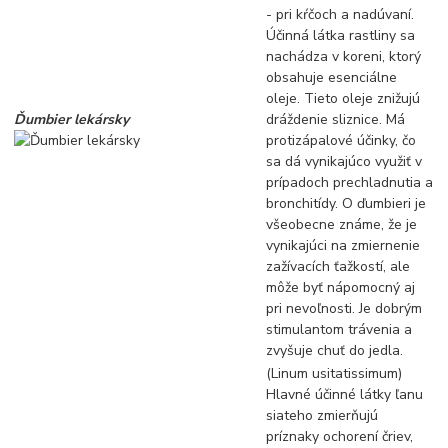
- pri kŕčoch a nadúvaní.
Účinná látka rastliny sa
nachádza v koreni, ktorý
obsahuje esenciálne
oleje. Tieto oleje znižujú
Ďumbier lekársky
dráždenie sliznice. Má
protizápalové účinky, čo
sa dá vynikajúco využiť v
prípadoch prechladnutia a
bronchitídy. O ďumbieri je
všeobecne známe, že je
vynikajúci na zmiernenie
zažívacích ťažkostí, ale
môže byť nápomocný aj
pri nevoľnosti. Je dobrým
stimulantom trávenia a
zvyšuje chuť do jedla.
(Linum usitatissimum)
Hlavné účinné látky ľanu
siateho zmierňujú
príznaky ochorení čriev,