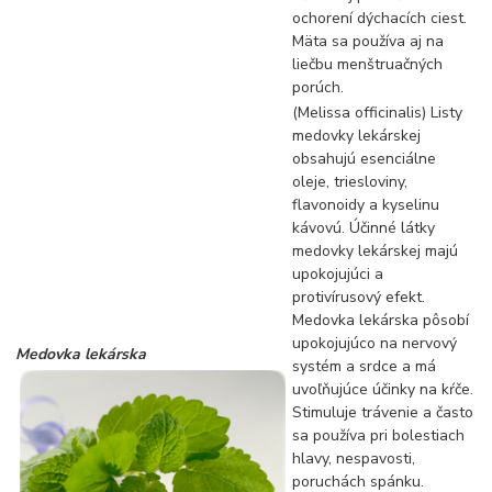
ochorení dýchacích ciest.
Mäta sa používa aj na
liečbu menštruačných
porúch.
(Melissa officinalis) Listy
medovky lekárskej
obsahujú esenciálne
oleje, triesloviny,
flavonoidy a kyselinu
kávovú. Účinné látky
medovky lekárskej majú
upokojujúci a
protivírusový efekt.
Medovka lekárska pôsobí
upokojujúco na nervový
Medovka lekárska
systém a srdce a má
uvoľňujúce účinky na kŕče.
Stimuluje trávenie a často
sa používa pri bolestiach
hlavy, nespavosti,
poruchách spánku.