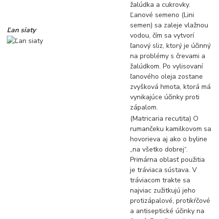
žalúdka a cukrovky.
Ľanové semeno (Lini
semen) sa zaleje vlažnou
Ľan siaty
vodou, čím sa vytvorí
ľanový sliz, ktorý je účinný
na problémy s črevami a
žalúdkom. Po vylisovaní
ľanového oleja zostane
zvyšková hmota, ktorá má
vynikajúce účinky proti
zápalom.
(Matricaria recutita) O
rumančeku kamilkovom sa
hovorieva aj ako o byline
„na všetko dobrej“.
Primárna oblasť použitia
je tráviaca sústava. V
tráviacom trakte sa
najviac zužitkujú jeho
protizápalové, protikŕčové
a antiseptické účinky na