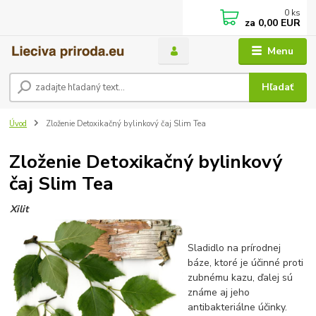
0
ks
za
0,00 EUR
Menu
Hľadať
Úvod
Zloženie Detoxikačný bylinkový čaj Slim Tea
Zloženie Detoxikačný bylinkový
čaj Slim Tea
Xilit
Sladidlo na prírodnej
báze, ktoré je účinné proti
zubnému kazu, ďalej sú
známe aj jeho
antibakteriálne účinky.