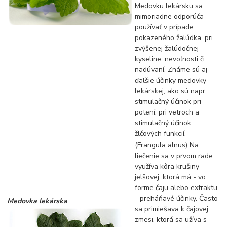
Medovku lekársku sa
mimoriadne odporúča
používať v prípade
pokazeného žalúdka, pri
zvýšenej žalúdočnej
kyseline, nevoľnosti či
nadúvaní. Známe sú aj
ďalšie účinky medovky
lekárskej, ako sú napr.
stimulačný účinok pri
potení, pri vetroch a
stimulačný účinok
žlčových funkcií.
(Frangula alnus) Na
liečenie sa v prvom rade
využíva kôra krušiny
jelšovej, ktorá má - vo
forme čaju alebo extraktu
- preháňavé účinky. Často
Medovka lekárska
sa primiešava k čajovej
zmesi, ktorá sa užíva s