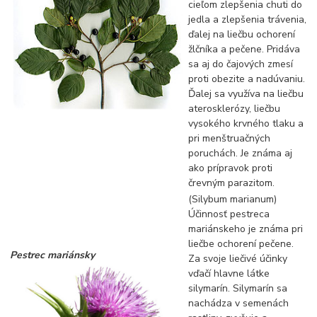
cieľom zlepšenia chuti do
jedla a zlepšenia trávenia,
ďalej na liečbu ochorení
žlčníka a pečene. Pridáva
sa aj do čajových zmesí
proti obezite a nadúvaniu.
Ďalej sa využíva na liečbu
aterosklerózy, liečbu
vysokého krvného tlaku a
pri menštruačných
poruchách. Je známa aj
ako prípravok proti
črevným parazitom.
(Silybum marianum)
Účinnosť pestreca
mariánskeho je známa pri
liečbe ochorení pečene.
Pestrec mariánsky
Za svoje liečivé účinky
vďačí hlavne látke
silymarín. Silymarín sa
nachádza v semenách