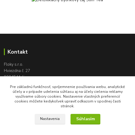
Kontakt
Floky s.r.o.
Hviezdna č. 27
90045 Malinovo
tel:
+421 905 617 131
Pre základnú funkčnosť, spríjemnenie používania webu, analytické
floky2004@gmail.com
účely a v prípade udelenia súhlasu aj na účely cielenia reklamy
využívame súbory cookies. Nastavenie vlastných preferencií
cookies môžete kedykoľvek upraviť odkazom v spodnej časti
stránok.
Súhlasím
Nastavenia