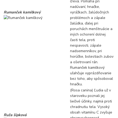
črevá. Pomáha pri
nadúvaní, hnačke,
Rumanček kamilkový
vyrážkach, žalúdočných
problémoch a zápale
žalúdka, ďalej pri
poruchách menštruácie a
iných ochorení dolnej
časti tela, proti
nespavosti, zápale
nadsemenníkov, pri
horúčke, bolestiach zubov
a ošetrovaní rán.
Rumanček kamilkový
uľahčuje vyprázdňovanie
bez toho, aby spôsoboval
hnačku.
(Rosa canina) Ľudia už v
staroveku poznali jej
liečivé účinky, najmä proti
chradnutiu tela. Vysoký
obsah vitamínu C zvyšuje
Ruža šípková
obranyschopnosť