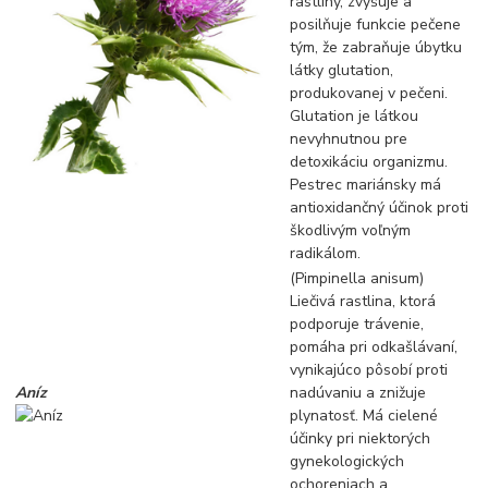
rastliny, zvyšuje a
posilňuje funkcie pečene
tým, že zabraňuje úbytku
látky glutation,
produkovanej v pečeni.
Glutation je látkou
nevyhnutnou pre
detoxikáciu organizmu.
Pestrec mariánsky má
antioxidančný účinok proti
škodlivým voľným
radikálom.
(Pimpinella anisum)
Liečivá rastlina, ktorá
podporuje trávenie,
pomáha pri odkašlávaní,
vynikajúco pôsobí proti
Aníz
nadúvaniu a znižuje
plynatosť. Má cielené
účinky pri niektorých
gynekologických
ochoreniach a