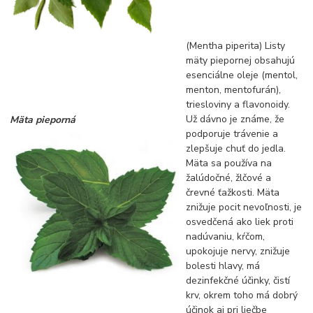
(Mentha piperita) Listy
mäty piepornej obsahujú
esenciálne oleje (mentol,
menton, mentofurán),
triesloviny a flavonoidy.
Už dávno je známe, že
Mäta pieporná
podporuje trávenie a
zlepšuje chuť do jedla.
Mäta sa používa na
žalúdočné, žlčové a
črevné ťažkosti. Mäta
znižuje pocit nevoľnosti, je
osvedčená ako liek proti
nadúvaniu, kŕčom,
upokojuje nervy, znižuje
bolesti hlavy, má
dezinfekčné účinky, čistí
krv, okrem toho má dobrý
účinok aj pri liečbe