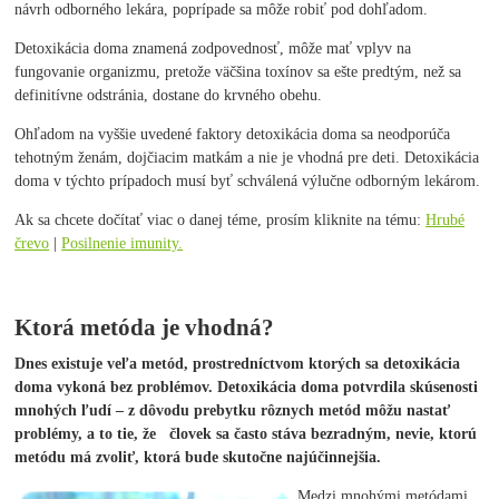
návrh odborného lekára, poprípade sa môže robiť pod dohľadom.
Detoxikácia doma znamená zodpovednosť, môže mať vplyv na
fungovanie organizmu, pretože väčšina toxínov sa ešte predtým, než sa
definitívne odstránia, dostane do krvného obehu.
Ohľadom na vyššie uvedené faktory detoxikácia doma sa neodporúča
tehotným ženám, dojčiacim matkám a nie je vhodná pre deti. Detoxikácia
doma v týchto prípadoch musí byť schválená výlučne odborným lekárom.
Ak sa chcete dočítať viac o danej téme, prosím kliknite na tému:
Hrubé
črevo
|
Posilnenie imunity.
Ktorá metóda je vhodná?
Dnes existuje veľa metód, prostredníctvom ktorých sa detoxikácia
doma vykoná bez problémov. Detoxikácia doma potvrdila skúsenosti
mnohých ľudí – z dôvodu prebytku rôznych metód môžu nastať
problémy, a to tie, že človek sa často stáva bezradným, nevie, ktorú
metódu má zvoliť, ktorá bude skutočne najúčinnejšia.
Medzi mnohými metódami