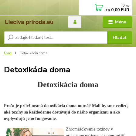
0
ks
za
0,00 EUR
Menu
Hľadať
Úvod
Detoxikácia doma
Detoxikácia doma
Detoxikácia doma
Prečo je príležitostná detoxikácia doma nutná? Mali by sme vedieť,
aké toxíny sa každodenne dostávajú do nášho organizmu a ako
ovplyvňujú jeho fungovanie.
Zhromažďovanie toxínov v
organizme môžeme vedome znížiť