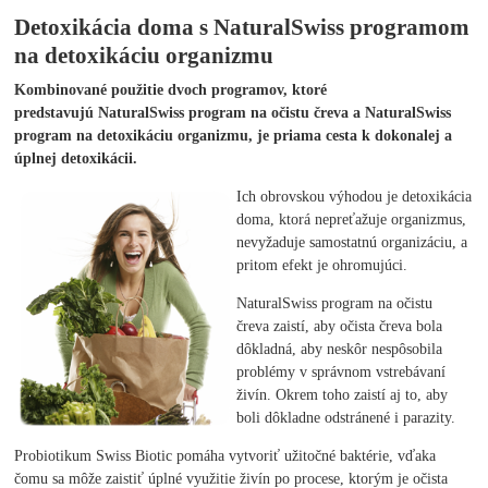
Detoxikácia doma s NaturalSwiss programom
na detoxikáciu organizmu
Kombinované použitie dvoch programov, ktoré
predstavujú NaturalSwiss program na očistu čreva a NaturalSwiss
program na detoxikáciu organizmu, je priama cesta k dokonalej a
úplnej detoxikácii.
Ich obrovskou výhodou je detoxikácia
doma, ktorá nepreťažuje organizmus,
nevyžaduje samostatnú organizáciu, a
pritom efekt je ohromujúci.
NaturalSwiss program na očistu
čreva zaistí, aby očista čreva bola
dôkladná, aby neskôr nespôsobila
problémy v správnom vstrebávaní
živín. Okrem toho zaistí aj to, aby
boli dôkladne odstránené i parazity.
Probiotikum Swiss Biotic pomáha vytvoriť užitočné baktérie, vďaka
čomu sa môže zaistiť úplné využitie živín po procese, ktorým je očista