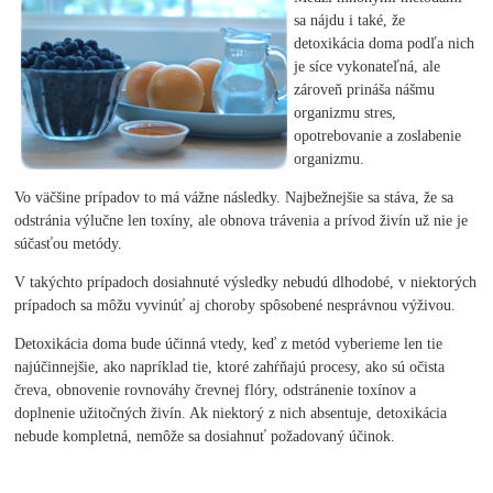
sa nájdu i také, že
detoxikácia doma podľa nich
je síce vykonateľná, ale
zároveň prináša nášmu
organizmu stres,
opotrebovanie a zoslabenie
organizmu.
Vo väčšine prípadov to má vážne následky. Najbežnejšie sa stáva, že sa
odstránia výlučne len toxíny, ale obnova trávenia a prívod živín už nie je
súčasťou metódy.
V takýchto prípadoch dosiahnuté výsledky nebudú dlhodobé, v niektorých
prípadoch sa môžu vyvinúť aj choroby spôsobené nesprávnou výživou.
Detoxikácia doma bude účinná vtedy, keď z metód vyberieme len tie
najúčinnejšie, ako napríklad tie, ktoré zahŕňajú procesy, ako sú očista
čreva, obnovenie rovnováhy črevnej flóry, odstránenie toxínov a
doplnenie užitočných živín. Ak niektorý z nich absentuje, detoxikácia
nebude kompletná, nemôže sa dosiahnuť požadovaný účinok.