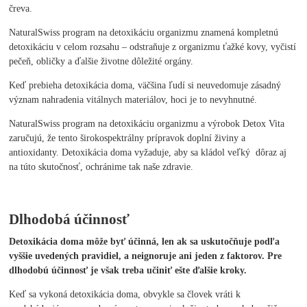
čreva.
NaturalSwiss program na detoxikáciu organizmu znamená kompletnú
detoxikáciu v celom rozsahu – odstraňuje z organizmu ťažké kovy, vyčistí
pečeň, obličky a ďalšie životne dôležité orgány.
Keď prebieha detoxikácia doma, väčšina ľudí si neuvedomuje zásadný
význam nahradenia vitálnych materiálov, hoci je to nevyhnutné.
NaturalSwiss program na detoxikáciu organizmu a výrobok Detox Vita
zaručujú, že tento širokospektrálny prípravok doplní živiny a
antioxidanty. Detoxikácia doma vyžaduje, aby sa kládol veľký dôraz aj
na túto skutočnosť, ochránime tak naše zdravie.
Dlhodobá účinnosť
Detoxikácia doma môže byť účinná, len ak sa uskutočňuje podľa
vyššie uvedených pravidiel, a neignoruje ani jeden z faktorov. Pre
dlhodobú účinnosť je však treba učiniť ešte ďalšie kroky.
Keď sa vykoná detoxikácia doma, obvykle sa človek vráti k