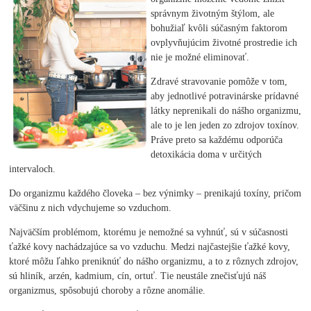
správnym životným štýlom, ale
bohužiaľ kvôli súčasným faktorom
ovplyvňujúcim životné prostredie ich
nie je možné eliminovať.
Zdravé stravovanie pomôže v tom,
aby jednotlivé potravinárske prídavné
látky neprenikali do nášho organizmu,
ale to je len jeden zo zdrojov toxínov.
Práve preto sa každému odporúča
detoxikácia doma v určitých
intervaloch.
Do organizmu každého človeka – bez výnimky – prenikajú toxíny, pričom
väčšinu z nich vdychujeme so vzduchom.
Najväčším problémom, ktorému je nemožné sa vyhnúť, sú v súčasnosti
ťažké kovy nachádzajúce sa vo vzduchu. Medzi najčastejšie ťažké kovy,
ktoré môžu ľahko preniknúť do nášho organizmu, a to z rôznych zdrojov,
sú hliník, arzén, kadmium, cín, ortuť. Tie neustále znečisťujú náš
organizmus, spôsobujú choroby a rôzne anomálie.