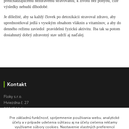
predchádzajúcemu nezdravému stravovaniu, k životu bez pohybu, čiže
výsledky nebudú dlhodobé.
Je dôležité, aby sa každý človek po detoxikácii stravoval zdravo, aby
uprednostňoval jedlá s vysokým obsahom vláknin a vitamínov, a aby do
denného režimu zaviedol pravidelnú fyzickú aktivitu. Iba tak sa potom
dosiahnutý dobrý zdravotný stav udrží aj naďalej.
Kontakt
Floky s.r.o.
Hviezdna č. 27
90045 Malinovo
tel:
+421 905 617 131
Pre základnú funkčnosť, spríjemnenie používania webu, analytické
floky2004@gmail.com
účely a v prípade udelenia súhlasu aj na účely cielenia reklamy
využívame súbory cookies. Nastavenie vlastných preferencií