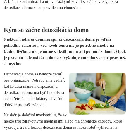
Zabrániť kontaminácii a otrave ťažkými kovmi sa dá iba vtedy, ak sa
detoxikácia doma stane pravidelnou činnosťou.
Kým sa začne detoxikácia doma
Niektorí ľudia sa domnievajú, že detoxikácia doma je veľmi
pohodlná záležitosť, veď kvôli tomu nie je potrebné chodiť na
žiadnu liečbu a nie je nutné sa kvôli tomu ani pohnúť z domu. Opak
je pravdou – detoxikácia doma si vyžaduje omnoho viac príprav, než
si myslíme.
Detoxikácia doma sa nemôže začať
bez organizácie. Potrebujeme vedieť,
koľko času máme k dispozícii, či
detoxikácia doma má byť intenzívna
alebo šetrná. Tieto faktory sú veľmi
dôležité pre naše zdravie.
Najskôr je dôležité uvedomiť si, že ak
niekto trpí zdravotnými anomáliami alebo má chronické choroby, ktoré
vyžadujú trvalú liečbu, detoxikácia doma sa môže robiť výhradne na