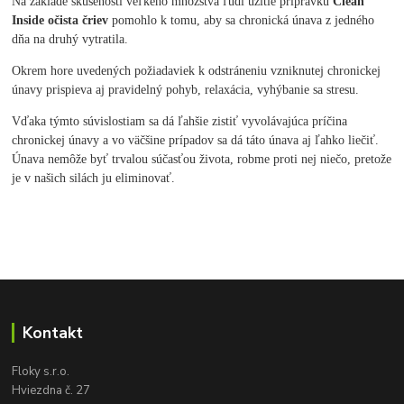
Na základe skúseností veľkého množstva ľudí užitie prípravku
Clean
Inside očista čriev
pomohlo k tomu, aby sa chronická únava z jedného
dňa na druhý vytratila.
Okrem hore uvedených požiadaviek k odstráneniu vzniknutej chronickej
únavy prispieva aj pravidelný pohyb, relaxácia, vyhýbanie sa stresu.
Vďaka týmto súvislostiam sa dá ľahšie zistiť vyvolávajúca príčina
chronickej únavy a vo väčšine prípadov sa dá táto únava aj ľahko liečiť.
Únava nemôže byť trvalou súčasťou života, robme proti nej niečo, pretože
je v našich silách ju eliminovať.
Kontakt
Floky s.r.o.
Hviezdna č. 27