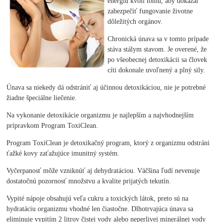
energiu kvôli tomu, aby dokázal
zabezpečiť fungovanie životne
dôležitých orgánov.
Chronická únava sa v tomto prípade
stáva stálym stavom. Je overené, že
po všeobecnej detoxikácii sa človek
cíti dokonale uvoľnený a plný sily.
Únava sa niekedy dá odstrániť aj účinnou detoxikáciou, nie je potrebné
žiadne špeciálne liečenie.
Na vykonanie detoxikácie organizmu je najlepším a najvhodnejším
prípravkom Program ToxiClean.
Program ToxiClean je detoxikačný program, ktorý z organizmu odstráni
ťažké kovy zaťažujúce imunitný systém.
Vyčerpanosť môže vzniknúť aj dehydratáciou. Väčšina ľudí nevenuje
dostatočnú pozornosť množstvu a kvalite prijatých tekutín.
Vypité nápoje obsahujú veľa cukru a toxických látok, preto sú na
hydratáciu organizmu vhodné len čiastočne. Dlhotrvajúca únava sa
eliminuje vypitím 2 litrov čistej vody alebo neperlivej minerálnej vody