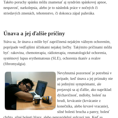
Takéto poruchy spánku môžu znamenať aj syndróm spánkovej apnoe,
nespavosť, narkolepsia, alebo je to následok práce v nočných či
striedavých zmenách, tehotenstvo, či dokonca zápal pažeráka.
Únava a jej ďalšie príčiny
Stáva sa, že únava a môže byť zapríčinená nejakým vážnym ochorením,
poprípade vedľajšími účinkami nejakej liečby. Takýmito príčinami môžu
byť: rakovina, chemoterapia, rádioterapia, reumatologické ochorenia,
systémový lupus erythematosus (SLE), ochorenia tkanív a svalov
(fibromyalgia).
Nevyhnutná pozornosť je potrebná v
prípade, keď únava a jej príznaky nie
sú jedinými symptómami, ale
prejavujú sa aj ďalšie, ako napríklad:
dýchavičnosť, mdloby, bolesť na
hrudi, krvácanie (krvácanie z
konečníka, alebo krvavé vracanie),
silné bolesti brucha a panvy, bolesť
chrbta, silné bolesti hlavy, alebo nepravidelný srdcový tep. Keď sa