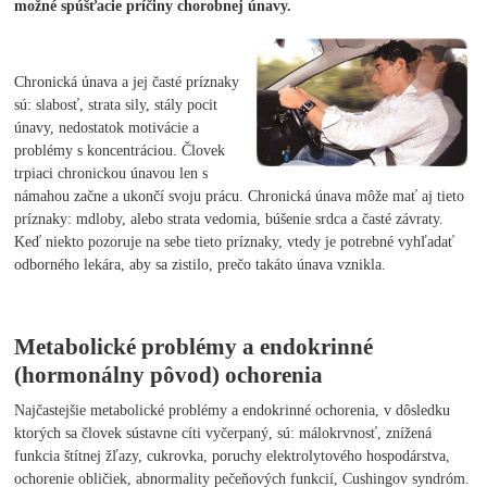
možné spúšťacie príčiny chorobnej únavy.
Chronická únava a jej časté príznaky
sú: slabosť, strata sily, stály pocit
únavy, nedostatok motivácie a
problémy s koncentráciou. Človek
trpiaci chronickou únavou len s
námahou začne a ukončí svoju prácu. Chronická únava môže mať aj tieto
príznaky: mdloby, alebo strata vedomia, búšenie srdca a časté závraty.
Keď niekto pozoruje na sebe tieto príznaky, vtedy je potrebné vyhľadať
odborného lekára, aby sa zistilo, prečo takáto únava vznikla.
Metabolické problémy a endokrinné
(hormonálny pôvod) ochorenia
Najčastejšie metabolické problémy a endokrinné ochorenia, v dôsledku
ktorých sa človek sústavne cíti vyčerpaný, sú: málokrvnosť, znížená
funkcia štítnej žľazy, cukrovka, poruchy elektrolytového hospodárstva,
ochorenie obličiek, abnormality pečeňových funkcií, Cushingov syndróm.