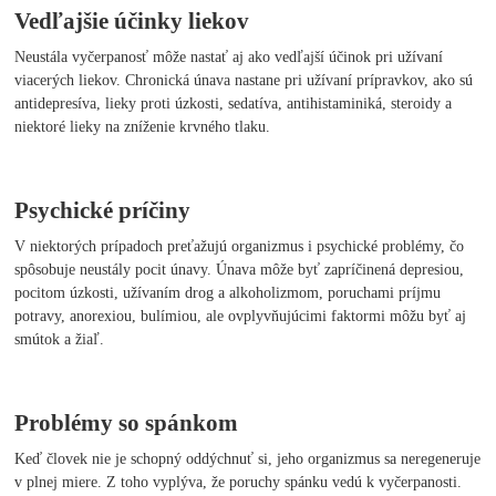
Vedľajšie účinky liekov
Neustála vyčerpanosť môže nastať aj ako vedľajší účinok pri užívaní
viacerých liekov. Chronická únava nastane pri užívaní prípravkov, ako sú
antidepresíva, lieky proti úzkosti, sedatíva, antihistaminiká, steroidy a
niektoré lieky na zníženie krvného tlaku.
Psychické príčiny
V niektorých prípadoch preťažujú organizmus i psychické problémy, čo
spôsobuje neustály pocit únavy. Únava môže byť zapríčinená depresiou,
pocitom úzkosti, užívaním drog a alkoholizmom, poruchami príjmu
potravy, anorexiou, bulímiou, ale ovplyvňujúcimi faktormi môžu byť aj
smútok a žiaľ.
Problémy so spánkom
Keď človek nie je schopný oddýchnuť si, jeho organizmus sa neregeneruje
v plnej miere. Z toho vyplýva, že poruchy spánku vedú k vyčerpanosti.