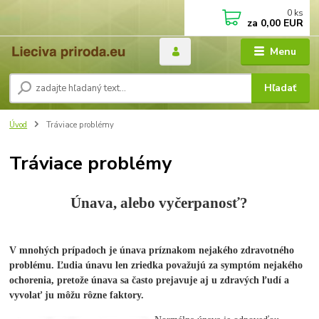
0
ks
za
0,00 EUR
Menu
Hľadať
Úvod
Tráviace problémy
Tráviace problémy
Únava, alebo vyčerpanosť?
V mnohých prípadoch je únava príznakom nejakého zdravotného
problému. Ľudia únavu len zriedka považujú za symptóm nejakého
ochorenia, pretože únava sa často prejavuje aj u zdravých ľudí a
vyvolať ju môžu rôzne faktory.