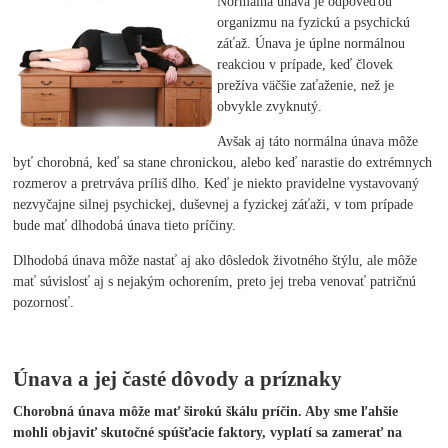
Normálna únava je odpoveďou
organizmu na fyzickú a psychickú
záťaž. Únava je úplne normálnou
reakciou v prípade, keď človek
prežíva väčšie zaťaženie, než je
obvykle zvyknutý.
Avšak aj táto normálna únava môže
byť chorobná, keď sa stane chronickou, alebo keď narastie do extrémnych
rozmerov a pretrváva príliš dlho. Keď je niekto pravidelne vystavovaný
nezvyčajne silnej psychickej, duševnej a fyzickej záťaži, v tom prípade
bude mať dlhodobá únava tieto príčiny.
Dlhodobá únava môže nastať aj ako dôsledok životného štýlu, ale môže
mať súvislosť aj s nejakým ochorením, preto jej treba venovať patričnú
pozornosť.
Únava a jej časté dôvody a príznaky
Chorobná únava môže mať širokú škálu príčin. Aby sme ľahšie
mohli objaviť skutočné spúšťacie faktory, vyplatí sa zamerať na