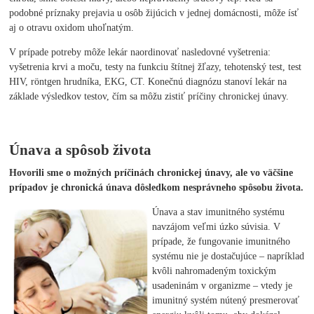
podobné príznaky prejavia u osôb žijúcich v jednej domácnosti, môže ísť
aj o otravu oxidom uhoľnatým.
V prípade potreby môže lekár naordinovať nasledovné vyšetrenia:
vyšetrenia krvi a moču, testy na funkciu štítnej žľazy, tehotenský test, test
HIV, röntgen hrudníka, EKG, CT. Konečnú diagnózu stanoví lekár na
základe výsledkov testov, čím sa môžu zistiť príčiny chronickej únavy.
Únava a spôsob života
Hovorili sme o možných príčinách chronickej únavy, ale vo väčšine
prípadov je chronická únava dôsledkom nesprávneho spôsobu života.
Únava a stav imunitného systému
navzájom veľmi úzko súvisia. V
prípade, že fungovanie imunitného
systému nie je dostačujúce – napríklad
kvôli nahromadeným toxickým
usadeninám v organizme – vtedy je
imunitný systém nútený presmerovať