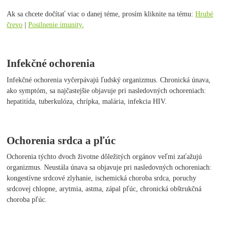
Ak sa chcete dočítať viac o danej téme, prosím kliknite na tému:
Hrubé
črevo
|
Posilnenie imunity.
Infekčné ochorenia
Infekčné ochorenia vyčerpávajú ľudský organizmus. Chronická únava,
ako symptóm, sa najčastejšie objavuje pri nasledovných ochoreniach:
hepatitída, tuberkulóza, chrípka, malária, infekcia HIV.
Ochorenia srdca a pľúc
Ochorenia týchto dvoch životne dôležitých orgánov veľmi zaťažujú
organizmus. Neustála únava sa objavuje pri nasledovných ochoreniach:
kongestívne srdcové zlyhanie, ischemická choroba srdca, poruchy
srdcovej chlopne, arytmia, astma, zápal pľúc, chronická obštrukčná
choroba pľúc.