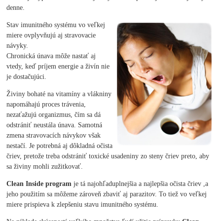
denne.
Stav imunitného systému vo veľkej
miere ovplyvňujú aj stravovacie
návyky.
Chronická únava môže nastať aj
vtedy, keď príjem energie a živín nie
je dostačujúci.
Živiny bohaté na vitamíny a vlákniny
napomáhajú proces trávenia,
nezaťažujú organizmus, čím sa dá
odstrániť neustála únava. Samotná
zmena stravovacích návykov však
nestačí. Je potrebná aj dôkladná očista
čriev, pretože treba odstrániť toxické usadeniny zo steny čriev preto, aby
sa živiny mohli zužitkovať.
Clean Inside program
je tá najohľaduplnejšia a najlepšia očista čriev ,a
jeho použitím sa môžeme zároveň zbaviť aj parazitov. To tiež vo veľkej
miere prispieva k zlepšeniu stavu imunitného systému.