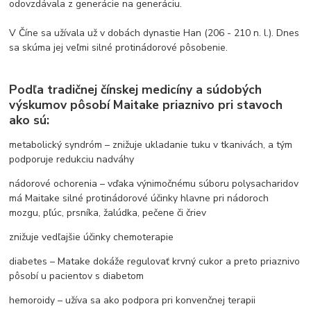
odovzdávala z generácie na generáciu.
V Číne sa užívala už v dobách dynastie Han (206 - 210 n. l.). Dnes
sa skúma jej veľmi silné protinádorové pôsobenie.
Podľa tradičnej čínskej medicíny a súdobých
výskumov pôsobí Maitake priaznivo pri stavoch
ako sú:
metabolický syndróm – znižuje ukladanie tuku v tkanivách, a tým
podporuje redukciu nadváhy
nádorové ochorenia – vďaka výnimočnému súboru polysacharidov
má Maitake silné protinádorové účinky hlavne pri nádoroch
mozgu, pľúc, prsníka, žalúdka, pečene či čriev
znižuje vedľajšie účinky chemoterapie
diabetes – Matake dokáže regulovať krvný cukor a preto priaznivo
pôsobí u pacientov s diabetom
hemoroidy – užíva sa ako podpora pri konvenčnej terapii