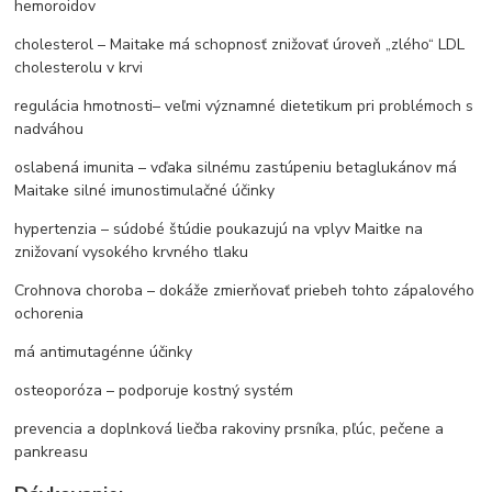
hemoroidov
cholesterol – Maitake má schopnosť znižovať úroveň „zlého“ LDL
cholesterolu v krvi
regulácia hmotnosti– veľmi významné dietetikum pri problémoch s
nadváhou
oslabená imunita – vďaka silnému zastúpeniu betaglukánov má
Maitake silné imunostimulačné účinky
hypertenzia – súdobé štúdie poukazujú na vplyv Maitke na
znižovaní vysokého krvného tlaku
Crohnova choroba – dokáže zmierňovať priebeh tohto zápalového
ochorenia
má antimutagénne účinky
osteoporóza – podporuje kostný systém
prevencia a doplnková liečba rakoviny prsníka, pľúc, pečene a
pankreasu