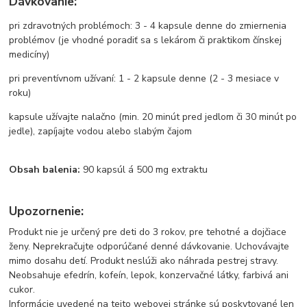
Dávkovanie:
pri zdravotných problémoch: 3 - 4 kapsule denne do zmiernenia
problémov (je vhodné poradiť sa s lekárom či praktikom čínskej
medicíny)
pri preventívnom užívaní: 1 - 2 kapsule denne (2 - 3 mesiace v
roku)
kapsule užívajte nalačno (min. 20 minút pred jedlom či 30 minút po
jedle), zapíjajte vodou alebo slabým čajom
Obsah balenia:
90 kapsúl á 500 mg extraktu
Upozornenie:
Produkt nie je určený pre deti do 3 rokov, pre tehotné a dojčiace
ženy. Neprekračujte odporúčané denné dávkovanie. Uchovávajte
mimo dosahu detí. Produkt neslúži ako náhrada pestrej stravy.
Neobsahuje efedrín, kofeín, lepok, konzervačné látky, farbivá ani
cukor.
Informácie uvedené na tejto webovej stránke sú poskytované len