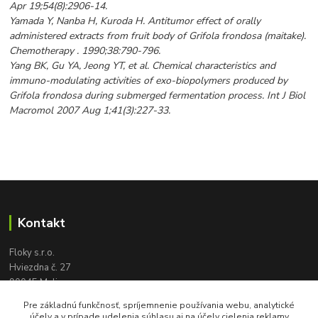
Apr 19;54(8):2906-14.
Yamada Y, Nanba H, Kuroda H. Antitumor effect of orally
administered extracts from fruit body of Grifola frondosa (maitake).
Chemotherapy . 1990;38:790-796.
Yang BK, Gu YA, Jeong YT, et al. Chemical characteristics and
immuno-modulating activities of exo-biopolymers produced by
Grifola frondosa during submerged fermentation process. Int J Biol
Macromol 2007 Aug 1;41(3):227-33.
Kontakt
Floky s.r.o.
Hviezdna č. 27
90045 Malinovo
tel:
+421 905 617 131
Pre základnú funkčnosť, spríjemnenie používania webu, analytické
floky2004@gmail.com
účely a v prípade udelenia súhlasu aj na účely cielenia reklamy