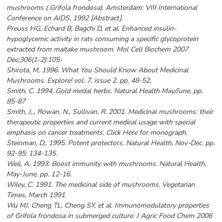
mushrooms ( Grifola frondosa). Amsterdam: VIII International
Conference on AIDS, 1992 [Abstract].
Preuss HG, Echard B, Bagchi D, et al. Enhanced insulin-
hypoglycemic activity in rats consuming a specific glycoprotein
extracted from maitake mushroom. Mol Cell Biochem 2007
Dec;306(1-2):105-
Shirota, M, 1996. What You Should Know About Medicinal
Mushrooms. Explore! vol. 7, issue 2, pp. 48-52.
Smith, C. 1994. Gold medal herbs. Natural Health May/June, pp.
85-87
Smith, J,., Rowan, N., Sullivan, R. 2001. Medicinal mushrooms: their
therapeutic properties and current medical usage with special
emphasis on cancer treatments. Click Here for monograph.
Steinman, D., 1995. Potent protectors. Natural Health, Nov-Dec. pp.
92-95; 134-135.
Weil, A. 1993. Boost immunity with mushrooms. Natural Health,
May-June, pp. 12-16.
Wiley, C. 1991. The medicinal side of mushrooms. Vegetarian
Times, March 1991.
Wu MJ, Cheng TL, Cheng SY, et al. Immunomodulatory properties
of Grifola frondosa in submerged culture. J Agric Food Chem 2006