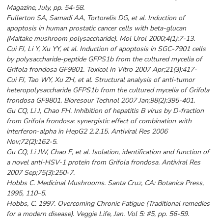
Magazine, July, pp. 54-58.
Fullerton SA, Samadi AA, Tortorelis DG, et al. Induction of
apoptosis in human prostatic cancer cells with beta-glucan
(Maitake mushroom polysaccharide). Mol Urol 2000;4(1):7-13.
Cui FJ, Li Y, Xu YY, et al. Induction of apoptosis in SGC-7901 cells
by polysaccharide-peptide GFPS1b from the cultured mycelia of
Grifola frondosa GF9801. Toxicol In Vitro 2007 Apr;21(3):417-
Cui FJ, Tao WY, Xu ZH, et al. Structural analysis of anti-tumor
heteropolysaccharide GFPS1b from the cultured mycelia of Grifola
frondosa GF9801. Bioresour Technol 2007 Jan;98(2):395-401.
Gu CQ, Li J, Chao FH. Inhibition of hepatitis B virus by D-fraction
from Grifola frondosa: synergistic effect of combination with
interferon-alpha in HepG2 2.2.15. Antiviral Res 2006
Nov;72(2):162-5.
Gu CQ, Li JW, Chao F, et al. Isolation, identification and function of
a novel anti-HSV-1 protein from Grifola frondosa. Antiviral Res
2007 Sep;75(3):250-7.
Hobbs C. Medicinal Mushrooms. Santa Cruz, CA: Botanica Press,
1995, 110–5.
Hobbs, C. 1997. Overcoming Chronic Fatigue (Traditional remedies
for a modern disease). Veggie Life, Jan. Vol 5: #5, pp. 56-59.