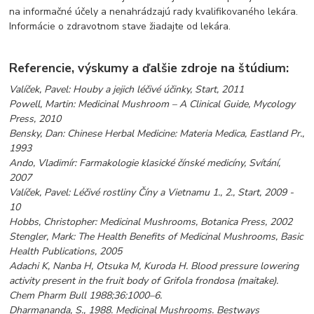
na informačné účely a nenahrádzajú rady kvalifikovaného lekára.
Informácie o zdravotnom stave žiadajte od lekára.
Referencie, výskumy a ďalšie zdroje na štúdium:
Valíček, Pavel: Houby a jejich léčivé účinky, Start, 2011
Powell, Martin: Medicinal Mushroom – A Clinical Guide, Mycology
Press, 2010
Bensky, Dan: Chinese Herbal Medicine: Materia Medica, Eastland Pr.,
1993
Ando, Vladimír: Farmakologie klasické čínské medicíny, Svítání,
2007
Valíček, Pavel: Léčivé rostliny Číny a Vietnamu 1., 2., Start, 2009 -
10
Hobbs, Christopher: Medicinal Mushrooms, Botanica Press, 2002
Stengler, Mark: The Health Benefits of Medicinal Mushrooms, Basic
Health Publications, 2005
Adachi K, Nanba H, Otsuka M, Kuroda H. Blood pressure lowering
activity present in the fruit body of Grifola frondosa (maitake).
Chem Pharm Bull 1988;36:1000–6.
Dharmananda, S., 1988. Medicinal Mushrooms. Bestways