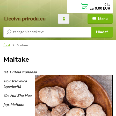
0
ks
za
0,00 EUR
Menu
Hľadať
Úvod
Maitake
Maitake
lat. Grifola frondosa
slov. trsovnica
lupeňovitá
čín. Hui Shu Hua
jap. Maitake