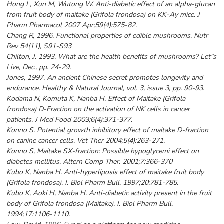
Hong L, Xun M, Wutong W. Anti-diabetic effect of an alpha-glucan
from fruit body of maitake (Grifola frondosa) on KK-Ay mice. J
Pharm Pharmacol 2007 Apr;59(4):575-82.
Chang R, 1996. Functional properties of edible mushrooms. Nutr
Rev 54(11), S91-S93
Chilton, J. 1993. What are the health benefits of mushrooms? Let"s
Live, Dec., pp. 24-29.
Jones, 1997. An ancient Chinese secret promotes longevity and
endurance. Healthy & Natural Journal, vol. 3, issue 3, pp. 90-93.
Kodama N, Komuta K, Nanba H. Effect of Maitake (Grifola
frondosa) D-Fraction on the activation of NK cells in cancer
patients. J Med Food 2003;6(4):371-377.
Konno S. Potential growth inhibitory effect of maitake D-fraction
on canine cancer cells. Vet Ther 2004;5(4):263-271.
Konno S, Maitake SX-fraction: Possible hypoglycemi effect on
diabetes mellitus. Altern Comp Ther. 2001;7:366-370
Kubo K, Nanba H. Anti-hyperliposis effect of maitake fruit body
(Grifola frondosa). I. Biol Pharm Bull. 1997;20:781-785.
Kubo K, Aoki H, Nanba H. Anti-diabetic activity present in the fruit
body of Grifola frondosa (Maitake). I. Biol Pharm Bull.
1994;17:1106-1110.