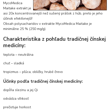
MycoMedica
Maitake extrakt je
asi 20x koncentrovanejší než sušený prášok z húb, preto je jeho
účinok efektívnejší!
Obsah polysacharidov v extrakte MycoMedica Maitake je
minimálne 25 % (250 mg/g).
Charakteristika z pohľadu tradičnej čínskej
medicíny:
teplota – neutrálna
chuť – sladká
tropizmus – pľúca, obličky, hrubé črevo
Účinky podľa tradičnej čínskej medicíny:
dopĺňa slezinu a jej Qi
odvádza vlhkosť
prečisťuje horkost