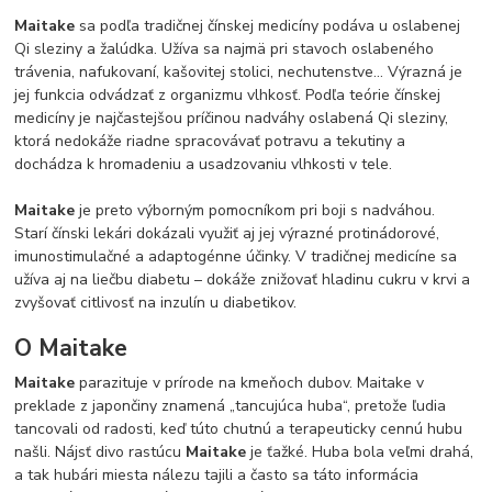
Maitake
sa podľa tradičnej čínskej medicíny podáva u oslabenej
Qi sleziny a žalúdka. Užíva sa najmä pri stavoch oslabeného
trávenia, nafukovaní, kašovitej stolici, nechutenstve… Výrazná je
jej funkcia odvádzať z organizmu vlhkosť. Podľa teórie čínskej
medicíny je najčastejšou príčinou nadváhy oslabená Qi sleziny,
ktorá nedokáže riadne spracovávať potravu a tekutiny a
dochádza k hromadeniu a usadzovaniu vlhkosti v tele.
Maitake
je preto výborným pomocníkom pri boji s nadváhou.
Starí čínski lekári dokázali využiť aj jej výrazné protinádorové,
imunostimulačné a adaptogénne účinky. V tradičnej medicíne sa
užíva aj na liečbu diabetu – dokáže znižovať hladinu cukru v krvi a
zvyšovať citlivosť na inzulín u diabetikov.
O Maitake
Maitake
parazituje v prírode na kmeňoch dubov. Maitake v
preklade z japončiny znamená „tancujúca huba“, pretože ľudia
tancovali od radosti, keď túto chutnú a terapeuticky cennú hubu
našli. Nájsť divo rastúcu
Maitake
je ťažké. Huba bola veľmi drahá,
a tak hubári miesta nálezu tajili a často sa táto informácia