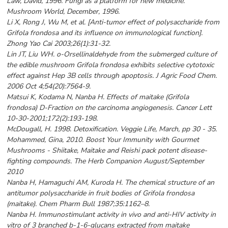
Law, David, 1996. Fungi as a platform for new medicine.
Mushroom World, December, 1996.
Li X, Rong J, Wu M, et al. [Anti-tumor effect of polysaccharide from
Grifola frondosa and its influence on immunological function].
Zhong Yao Cai 2003;26(1):31-32.
Lin JT, Liu WH. o-Orsellinaldehyde from the submerged culture of
the edible mushroom Grifola frondosa exhibits selective cytotoxic
effect against Hep 3B cells through apoptosis. J Agric Food Chem.
2006 Oct 4;54(20):7564-9.
Matsui K, Kodama N, Nanba H. Effects of maitake (Grifola
frondosa) D-Fraction on the carcinoma angiogenesis. Cancer Lett
10-30-2001;172(2):193-198.
McDougall, H. 1998. Detoxification. Veggie Life, March, pp 30 - 35.
Mohammed, Gina, 2010. Boost Your Immunity with Gourmet
Mushrooms - Shiitake, Maitake and Reishi pack potent disease-
fighting compounds. The Herb Companion August/September
2010
Nanba H, Hamaguchi AM, Kuroda H. The chemical structure of an
antitumor polysaccharide in fruit bodies of Grifola frondosa
(maitake). Chem Pharm Bull 1987;35:1162–8.
Nanba H. Immunostimulant activity in vivo and anti-HIV activity in
vitro of 3 branched b-1-6-glucans extracted from maitake