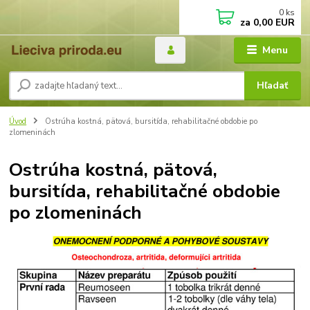
0
ks
za
0,00 EUR
Menu
Hľadať
Úvod
Ostrúha kostná, pätová, bursitída, rehabilitačné obdobie po
zlomeninách
Ostrúha kostná, pätová,
bursitída, rehabilitačné obdobie
po zlomeninách