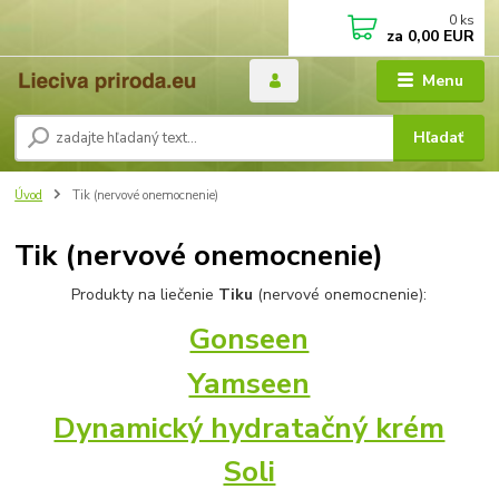
0
ks
za
0,00 EUR
Menu
Hľadať
Úvod
Tik (nervové onemocnenie)
Tik (nervové onemocnenie)
Produkty na liečenie
Tiku
(nervové onemocnenie):
Gonseen
Yamseen
Dynamický hydratačný krém
Soli