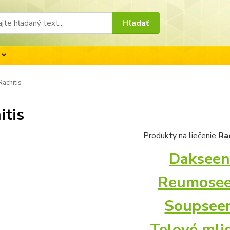
Hľadať
achitis
itis
Produkty na liečenie
Ra
Daksee
Reumose
Soupsee
Telové mli