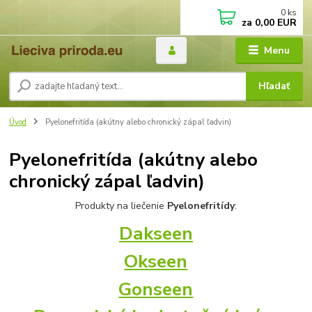
0
ks
za
0,00 EUR
Menu
Hľadať
Úvod
Pyelonefritída (akútny alebo chronický zápal ľadvin)
Pyelonefritída (akútny alebo
chronický zápal ľadvin)
Produkty na liečenie
Pyelonefritídy
:
Dakseen
Okseen
Gonseen