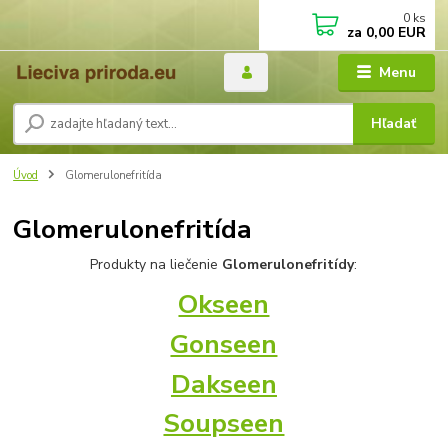
0
ks
za
0,00 EUR
Menu
Hľadať
Úvod
Glomerulonefritída
Glomerulonefritída
Produkty na liečenie
Glomerulonefritídy
:
Okseen
Gonseen
Dakseen
Soupseen