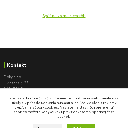
Späť na zoznam chorôb
Kontakt
Floky s.r.o.
Hviezdna č. 27
90045 Malinovo
tel:
+421 905 617 131
Pre základnú funkčnosť, spríjemnenie používania webu, analytické
floky2004@gmail.com
účely a v prípade udelenia súhlasu aj na účely cielenia reklamy
využívame súbory cookies. Nastavenie vlastných preferencií
cookies môžete kedykoľvek upraviť odkazom v spodnej časti
stránok.