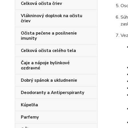
Celková očista čriev
Oso
Vlákninový doplnok na očistu
Súh
čriev
zas
Očista pečene a posilnenie
Vez
imunity
Celková očista celého tela
Čaje a nápoje bylinkové
ozdravné
Dobrý spánok a ukľudnenie
Deodoranty a Antiperspiranty
Kúpeľňa
Parfemy