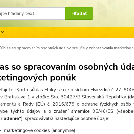
Hľadať
úhlas so spracovaním osobných údajov pre účely zobrazovania marketing
as so spracovaním osobných úda
etingových ponúk
ľujete týmto súhlas Floky s.r.o, so sídlom Hviezdná č. 27, 
v Bratislava 1 v zložke Sro: 30427/B Slovenská Republika (ďa
lamentu a Rady (EÚ) č. 2016/679 o ochrane fyzických osôb v
ybe týchto údajov a o zrušení smernice 95/46/ES (všeobec
riadenie“
), spracovával/a nasledujúce osobné údaje:
marketingové cookies (anonymné)