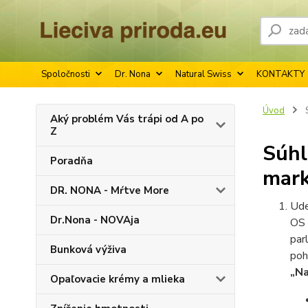
Spoločnosti
Dr. Nona
Natural Swiss
KONTAKTY
Úvod
S
Aký problém Vás trápi od A po
Z
Súhl
Poradňa
mark
DR. NONA - Mŕtve More
Ude
Dr.Nona - NOVAja
OS 
par
Bunková výživa
poh
„Na
Opaľovacie krémy a mlieka