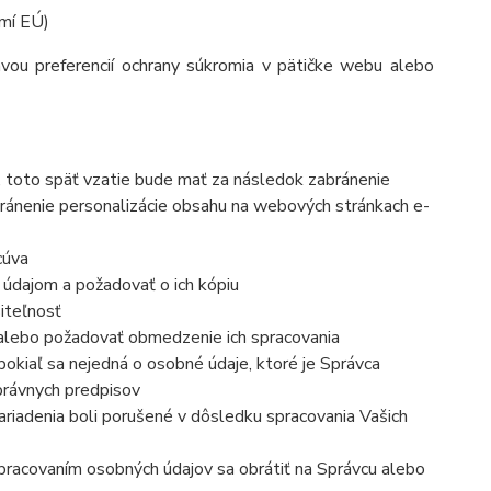
mí EÚ)
vou preferencií ochrany súkromia v pätičke webu alebo
, toto späť vzatie bude mať za následok zabránenie
ránenie personalizácie obsahu na webových stránkach e-
cúva
 údajom a požadovať o ich kópiu
iteľnosť
 alebo požadovať obmedzenie ich spracovania
okiaľ sa nejedná o osobné údaje, ktoré je Správca
právnych predpisov
ariadenia boli porušené v dôsledku spracovania Vašich
 spracovaním osobných údajov sa obrátiť na Správcu alebo