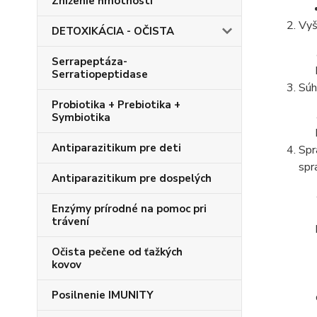
Zníženie hmotnosti
Vyš
DETOXIKÁCIA - OČISTA
Serrapeptáza-
Serratiopeptidase
Súh
Probiotika + Prebiotika +
Symbiotika
Antiparazitikum pre deti
Spr
spr
Antiparazitikum pre dospelých
Enzýmy prírodné na pomoc pri
trávení
Očista pečene od ťažkých
kovov
Posilnenie IMUNITY