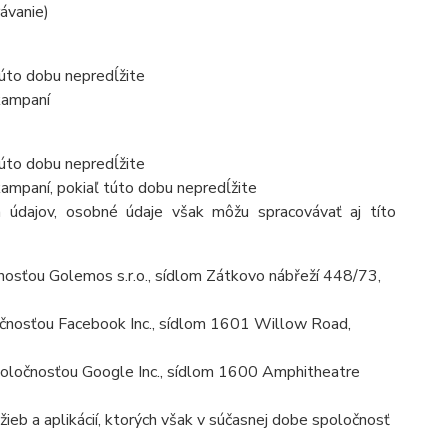
rávanie)
túto dobu nepredĺžite
kampaní
túto dobu nepredĺžite
ampaní, pokiaľ túto dobu nepredĺžite
 údajov, osobné údaje však môžu spracovávať aj títo
osťou Golemos s.r.o., sídlom Zátkovo nábřeží 448/73,
čnosťou Facebook Inc., sídlom 1601 Willow Road,
ločnosťou Google Inc., sídlom 1600 Amphitheatre
ieb a aplikácií, ktorých však v súčasnej dobe spoločnosť