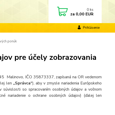
0
ks
za
0,00 EUR
Prihlásenie
ových ponúk
jov pre účely zobrazovania
90045 Malinovo, IČO 35873337, zapísaná na OR vedenom
lej len
„Správca“
), aby v zmysle nariadenia Európskeho
 súvislosti so spracovaním osobných údajov a voľnom
né nariadenie o ochrane osobných údajov) (ďalej len