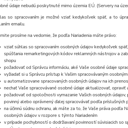
bné údaje nebudú poskytnuté mimo územia EÚ. (Servery na úze
las so spracovaním je možné vziať kedykoľvek späť, a to úpra
laním emailu.
mite prosíme na vedomie, že podľa Nariadenia máte právo:
vziať súhlas so spracovaním osobných údajov kedykoľvek späť
spúšťania remarketingových kódov reklamných nástrojov a zab
shopu
požadovať od Správcu informáciu, aké Vaše osobné údaje spra
vyžiadať si u Správcu prístup k Vašim spracovávaným osobným
u automatizovane spracovaných osobných údajov na ich prenos
nechať Vaše spracovávané osobné údaje aktualizovať, opraviť
požadovať od spoločnosti vymazanie Vašich osobných údajov, p
povinný alebo oprávnený ďalej spracovávať podľa príslušných 
na účinnú súdnu ochranu, ak máte za to, že Vaše práva podľa N
osobných údajov v rozpore s týmto Nariadením
v prípade pochybností o dodržiavaní povinností súvisiacich so