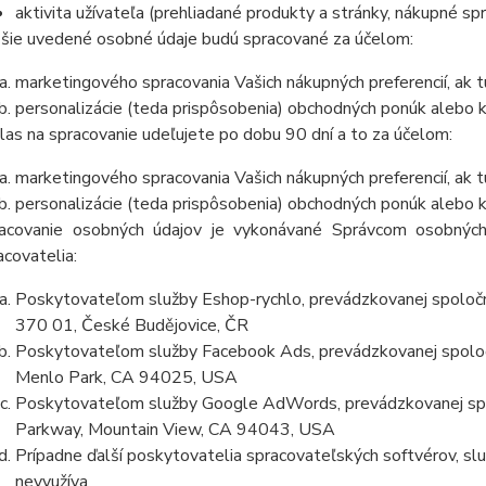
aktivita užívateľa (prehliadané produkty a stránky, nákupné sp
šie uvedené osobné údaje budú spracované za účelom:
marketingového spracovania Vašich nákupných preferencií, ak 
personalizácie (teda prispôsobenia) obchodných ponúk alebo 
las na spracovanie udeľujete po dobu 90 dní a to za účelom:
marketingového spracovania Vašich nákupných preferencií, ak 
personalizácie (teda prispôsobenia) obchodných ponúk alebo k
acovanie osobných údajov je vykonávané Správcom osobných
acovatelia:
Poskytovateľom služby Eshop-rychlo, prevádzkovanej spoločn
370 01, České Budějovice, ČR
Poskytovateľom služby Facebook Ads, prevádzkovanej spolo
Menlo Park, CA 94025, USA
Poskytovateľom služby Google AdWords, prevádzkovanej spo
Parkway, Mountain View, CA 94043, USA
Prípadne ďalší poskytovatelia spracovateľských softvérov, služ
nevyužíva